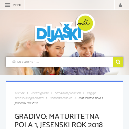
MENI
Domov
Zbirka gradiv
Strokovni predmeti
Vzgoja
predšolskega otroka
Poklicna matura
Maturitetna pola 1,
jesenski rok 2018
GRADIVO:
MATURITETNA
POLA 1, JESENSKI ROK 2018