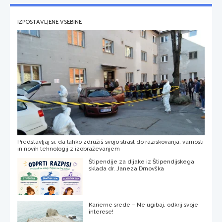
IZPOSTAVLJENE VSEBINE
Predstavljaj si, da lahko združiš svojo strast do raziskovanja, varnosti
in novih tehnologij z izobraževanjem
Štipendije za dijake iz Štipendijskega
sklada dr. Janeza Drnovška
Karierne srede – Ne ugibaj, odkrij svoje
interese!