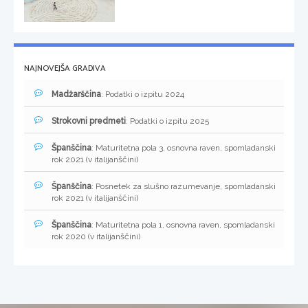
NAJNOVEJŠA GRADIVA
Madžarščina
: Podatki o izpitu 2024
Strokovni predmeti
: Podatki o izpitu 2025
Španščina
: Maturitetna pola 3, osnovna raven, spomladanski
rok 2021 (v italijanščini)
Španščina
: Posnetek za slušno razumevanje, spomladanski
rok 2021 (v italijanščini)
Španščina
: Maturitetna pola 1, osnovna raven, spomladanski
rok 2020 (v italijanščini)