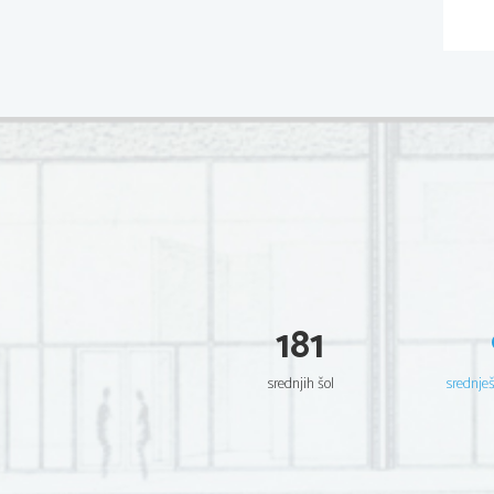
181
srednjih šol
srednje