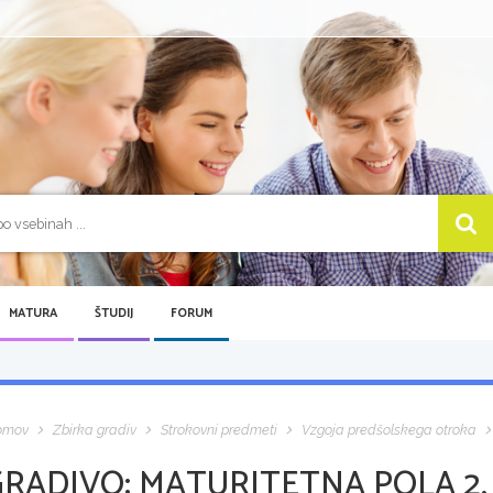
MATURA
ŠTUDIJ
FORUM
omov
Zbirka gradiv
Strokovni predmeti
Vzgoja predšolskega otroka
GRADIVO:
MATURITETNA POLA 2, 