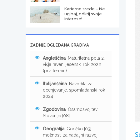
Karierne srede – Ne
ugibaj, odkrij svoje
interese!
ZADNJE OGLEDANA GRADIVA
Angleščina
: Maturitetna pola 2,
višja raven, jesenski rok 2022
(prvi termin)
Italijanščina
: Navodila za
ocenjevanje, spomladanski rok
2024
Zgodovina
: Osamosvojitev
Slovenije [08]
Geografija
: Goričko [03] -
S
možnosti za nadaljni razvoj