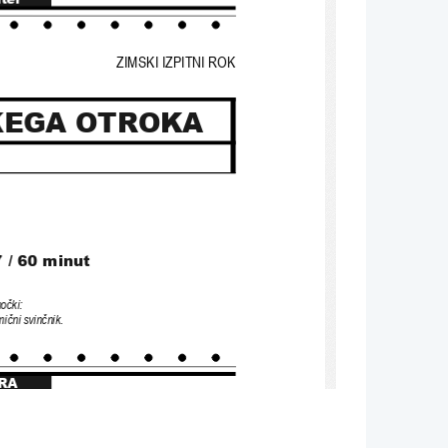
ZIMSKI IZPITNI ROK
KEGA OTROKA
 
/ 60 
minut
močki
: 
mični svinčnik
.
RA