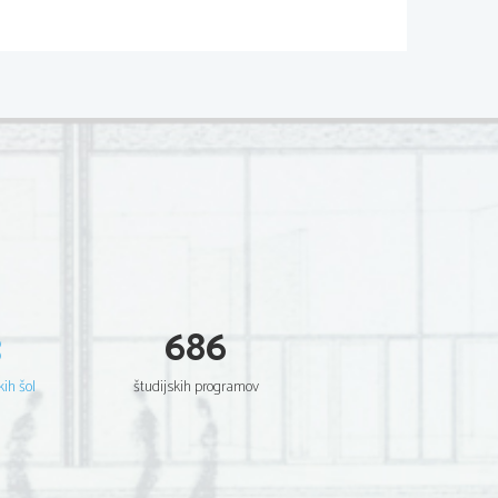
02*
  Scientia  Est  Potentia  Scientia  Est  Potentia
  Scientia  Est  Potentia  Scientia  Est  Potentia
  Scientia  Est  Potentia  Scientia  Est  Potentia
  Scientia  Est  Potentia  Scientia  Est  Potentia
  Scientia  Est  Potentia  Scientia  Est  Potentia
  Scientia  Est  Potentia  Scientia  Est  Potentia
  Scientia  Est  Potentia  Scientia  Est  Potentia
  Scientia  Est  Potentia  Scientia  Est  Potentia
  Scientia  Est  Potentia  Scientia  Est  Potentia
  Scientia  Est  Potentia  Scientia  Est  Potentia
  Scientia  Est  Potentia  Scientia  Est  Potentia
  Scientia  Est  Potentia  Scientia  Est  Potentia
  Scientia  Est  Potentia  Scientia  Est  Potentia
  Scientia  Est  Potentia  Scientia  Est  Potentia
  Scientia  Est  Potentia  Scientia  Est  Potentia
  Scientia  Est  Potentia  Scientia  Est  Potentia
  Scientia  Est  Potentia  Scientia  Est  Potentia
  Scientia  Est  Potentia  Scientia  Est  Potentia
  Scientia  Est  Potentia  Scientia  Est  Potentia
  Scientia  Est  Potentia  Scientia  Est  Potentia
3
686
  Scientia  Est  Potentia  Scientia  Est  Potentia
  Scientia  Est  Potentia  Scientia  Est  Potentia
  Scientia  Est  Potentia  Scientia  Est  Potentia
  Scientia  Est  Potentia  Scientia  Est  Potentia
kih šol
študijskih programov
  Scientia  Est  Potentia  Scientia  Est  Potentia
  Scientia  Est  Potentia  Scientia  Est  Potentia
  Scientia  Est  Potentia  Scientia  Est  Potentia
  Scientia  Est  Potentia  Scientia  Est  Potentia
  Scientia  Est  Potentia  Scientia  Est  Potentia
  Scientia  Est  Potentia  Scientia  Est  Potentia
  Scientia  Est  Potentia  Scientia  Est  Potentia
  Scientia  Est  Potentia  Scientia  Est  Potentia
  Scientia  Est  Potentia  Scientia  Est  Potentia
  Scientia  Est  Potentia  Scientia  Est  Potentia