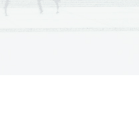
  Scientia  Est  Potentia  Scientia  Est  Potentia
  Scientia  Est  Potentia  Scientia  Est  Potentia
  Scientia  Est  Potentia  Scientia  Est  Potentia
  Scientia  Est  Potentia  Scientia  Est  Potentia
  Scientia  Est  Potentia  Scientia  Est  Potentia
  Scientia  Est  Potentia  Scientia  Est  Potentia
  Scientia  Est  Potentia  Scientia  Est  Potentia
  Scientia  Est  Potentia  Scientia  Est  Potentia
  Scientia  Est  Potentia  Scientia  Est  Potentia
  Scientia  Est  Potentia  Scientia  Est  Potentia
  Scientia  Est  Potentia  Scientia  Est  Potentia
  Scientia  Est  Potentia  Scientia  Est  Potentia
  Scientia  Est  Potentia  Scientia  Est  Potentia
  Scientia  Est  Potentia  Scientia  Est  Potentia
  Scientia  Est  Potentia  Scientia  Est  Potentia
  Scientia  Est  Potentia  Scientia  Est  Potentia
  Scientia  Est  Potentia  Scientia  Est  Potentia
  Scientia  Est  Potentia  Scientia  Est  Potentia
  Scientia  Est  Potentia  Scientia  Est  Potentia
  Scientia  Est  Potentia  Scientia  Est  Potentia
  Scientia  Est  Potentia  Scientia  Est  Potentia
  Scientia  Est  Potentia  Scientia  Est  Potentia
  Scientia  Est  Potentia  Scientia  Est  Potentia
  Scientia  Est  Potentia  Scientia  Est  Potentia
  Scientia  Est  Potentia  Scientia  Est  Potentia
  Scientia  Est  Potentia  Scientia  Est  Potentia
  Scientia  Est  Potentia  Scientia  Est  Potentia
  Scientia  Est  Potentia  Scientia  Est  Potentia
  Scientia  Est  Potentia  Scientia  Est  Potentia
  Scientia  Est  Potentia  Scientia  Est  Potentia
  Scientia  Est  Potentia  Scientia  Est  Potentia
  Scientia  Est  Potentia  Scientia  Est  Potentia
  Scientia  Est  Potentia  Scientia  Est  Potentia
  Scientia  Est  Potentia  Scientia  Est  Potentia
  Scientia  Est  Potentia  Scientia  Est  Potentia
  Scientia  Est  Potentia  Scientia  Est  Potentia
  Scientia  Est  Potentia  Scientia  Est  Potentia
  Scientia  Est  Potentia  Scientia  Est  Potentia
  Scientia  Est  Potentia  Scientia  Est  Potentia