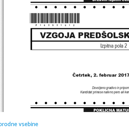
*P163S31012*
VZGOJA PREDŠOLS
Izpitna pola 
2
Četrtek
, 
2. 
februar 
2017
Dovoljeno gradivo in pripo
Kandidat prinese nalivno pero ali ke
POKLICNA MATU
orodne vsebine