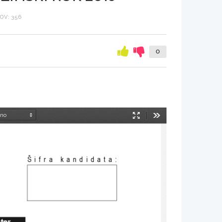
OV: 356
0
Način
Orodja
predstavitve
Šifra kandidata
:
nter