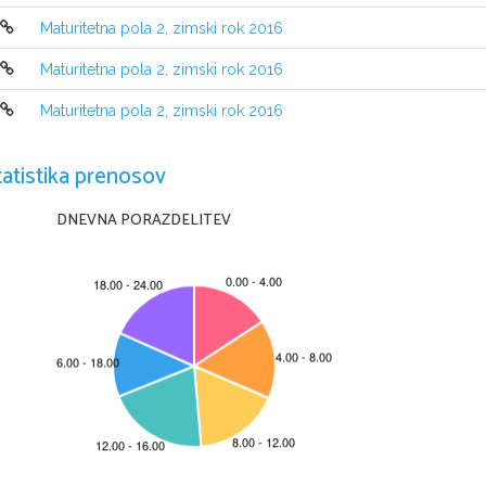
Maturitetna pola 2, zimski rok 2016
Maturitetna pola 2, zimski rok 2016
Maturitetna pola 2, zimski rok 2016
NAVODILA KANDIDATU
tatistika prenosov
Pazljivo preberite navodila
.
Ne obračajte strani in ne začenjajte reševati nalog
, 
dokler vam nadzor
DNEVNA PORAZDELITEV
Prilepite oziroma vpišite svojo šifro na označeno mesto zgoraj desno na tej 
Izpitna pola vsebuje 
8 
nalog
. 
Pri vsaki nalogi označite
, 
na kateri del odgov
dosežete
, je 40
. 
Za posamezno nalogo je število točk navedeno v izpitni p
Rešitve pišite z nalivnim peresom ali s kemičnim svinčnikom in jih vpisujte 
čitljivo
. 
Če se zmotite
, 
napisano prečrtajte in rešitev zapišite na novo
. 
Neči
0 
točkami
.
Zaupajte vase in v svoje zmožnosti
. 
Želimo vam veliko uspeha
.
Ta pola ima 
12 
strani
, od tega 
2 prazni
.