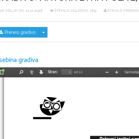
NA VOLJO OD:
21.12.2018
ŠTEVILO OGLEDOV: 189
ŠTEVILO PRENOS
Skrij/prikaži meni
Prenesi gradivo
sebina gradiva
Stran:
od 12
Preklopi
Najdi
Nazaj
Naprej
Pomanjšaj
Povečaj
stransko
vrstico
Državni izpitni ce