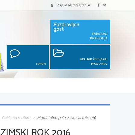
Prijava ali registracija
Pozdravljen
gost
PRIJAVA ALI
REGISTRACIJA
ISKALNIK ŠTUDIJSKIH
FORUM
PROGRAMOV
Poklicna matura
Maturitetna pola 2, zimski rok 2016
ZIMSKI ROK 2016