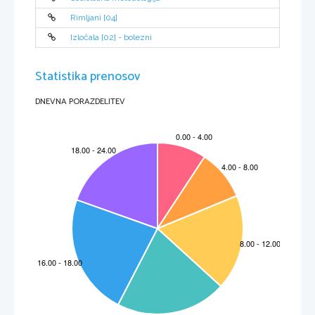
Napoved tveganja za kromosomsko nepravilnost:
.........................................................................
7
VIRI
.........................................................................................................................................................
8
Rimljani [04]
Izločala [02] - bolezni
Statistika prenosov
DNEVNA PORAZDELITEV
UVOD
Downov sindrom
  ali  
Trisomija 21 
je   kromosomska   motnja,   ki   jo   povzroči   dodaten   21.
kromosom. Upočasnjeni razvoj je posledica  
  nepravilnosti. 21. kromosomu je
kromosomske
namreč dodan še eden (gre za trisomijo 21. kromosoma). V 95% primerov je vzrok trisomije
21 nepravilen potek 
. 95% primerov Downovega sindroma je posledica Trisomije 21,
mejoze
5%   pa   posledica   Robertsonove   translokacije.   Bolezen   je   poimenovana   po   britanskem
zdravniku z imenom 
, ki je leta 1866 ta 
 prvi opisal. Trisomijo 21
John Langdon Down
sindrom
so ugotovili leta 1959. Z Downovim sindromom in drugimi motnjami v duševnem razvoju se
ukvarjajo specialni in rehabilitacijski pedagogi (po starem defektologi).
Ljudje z Downovim sindromom imajo običajno motnje v duševnem razvoju, ni pa nujno.
Lahko so normalno inteligentni. Imajo značilne obrazne poteze, občutljivo kožo, hipotonično
muskulaturo, hiperfleksibilne sklepe, občutljivo kožo, redke lase in velik jezik. Značilna je
»opičja   brazda«,   na   roki   imajo   namesto   dveh   samo   eno   prečno   brazdo.   Pri   Downovem
sindromu  so  pogosta   srčna  obolenja,   dihalne   motnje,  imunske,  hormonalne  in  encimatske
motnje.