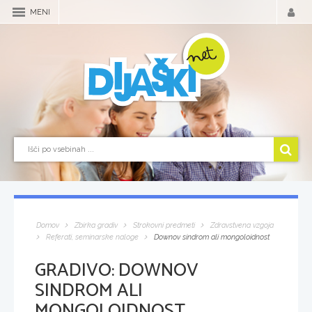
MENI
Domov
Zbirka gradiv
Strokovni predmeti
Zdravstvena vzgoja
Referati, seminarske naloge
Downov sindrom ali mongoloidnost
GRADIVO:
DOWNOV
SINDROM ALI
MONGOLOIDNOST