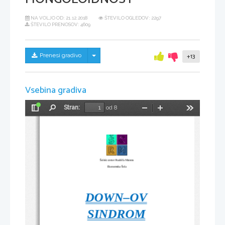
NA VOLJO OD:
21.12.2018
ŠTEVILO OGLEDOV: 2297
ŠTEVILO PRENOSOV: 4609
Skrij/prikaži meni
Prenesi gradivo
+13
Vsebina gradiva
Stran:
od 8
Preklopi
Najdi
Pomanjšaj
Povečaj
Orodja
stransko
vrstico
Šolski center Rudolfa Maistra
Ekonomska Šola
DOWN–OV
SINDROM