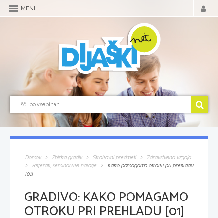
MENI
Domov
Zbirka gradiv
Strokovni predmeti
Zdravstvena vzgoja
Referati, seminarske naloge
Kako pomagamo otroku pri prehladu
[01]
GRADIVO:
KAKO POMAGAMO
OTROKU PRI PREHLADU [01]