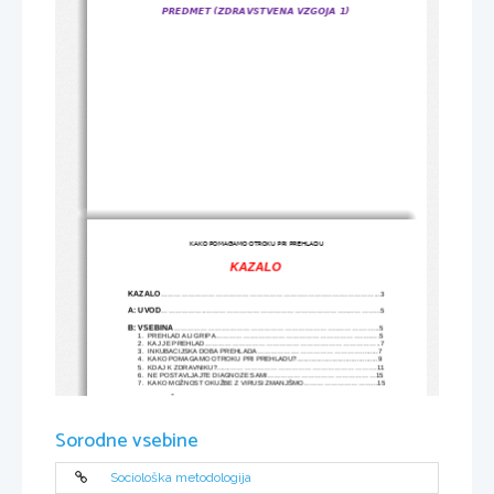
PREDMET (ZDRAVSTVENA VZGOJA 1)
KAKO POMAGAMO OTROKU PRI PREHLADU
KAZALO
KAZALO
..................................................................................................3
A: UVOD
..................................................................................................5
B: VSEBINA
............................................................................................5
1.
PREHLAD ALI GRIPA.........................................................................5
2.
KAJ JE PREHLAD..............................................................................7
3.
INKUBACIJSKA DOBA PREHLADA.......................................................7
4.
KAKO POMAGAMO OTROKU PRI PREHLADU?...........................................9
5.
KDAJ K ZDRAVNIKU?........................................................................11
6.
NE POSTAVLJAJTE DIAGNOZE SAMI................................................15
7.
KAKO MOŽNOST OKUŽBE Z VIRUSI ZMANJŠMO.................................15
C: ZAKLJUČEK
.....................................................................................17
VIRI
..........................................................................................................19
Sorodne vsebine
Sociološka metodologija