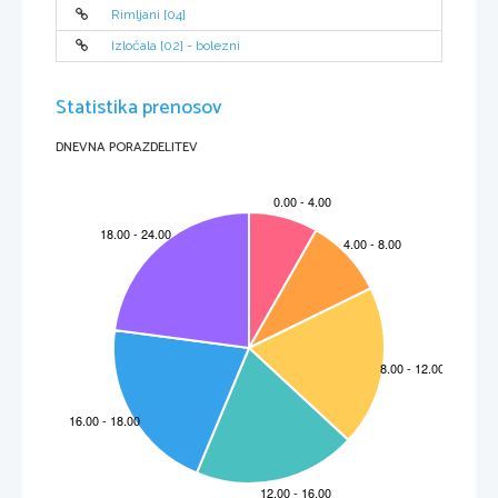
Rimljani [04]
Izločala [02] - bolezni
Statistika prenosov
DNEVNA PORAZDELITEV
Stran 17
KAKO POMAGAMO OTROKU PRI PREHLADU
A: UVOD
V zimskih mesecih se pri otrocih pogosto pojavljajo kašelj, nahod in glavobol. Če jih povsem 
ne pozdravimo, se lahko te nedolžne težave spremenijo v kronične bolezni, včasih pa lahko 
povzročijo tudi vrsto neprijetnih zapletov, najpogosteje vnetje ušes in bronhitis. Rada bi vas 
spomnila, kako lahko pomagate otroku, se izognete napakam pri zdravljenju in preprečite 
zaplete.
B: VSEBINA
1.
 PREHLAD ALI GRIPA
Dobro je, da se naučimo ločiti med obema boleznima saj se lahko pred gripo – v nasprotju s
prehladom – precej zanesljivo zavarujemo s cepljenjem. V spodnji tabeli vam bo predstavila 
osnovne razlike med obema obolenjema.
PREHLAD
GRIPA
TRAJANJE
5do 10 dni
1 teden
NASTOP BOLEZENSKIH 
se začnejo pojavljati počasi
se pojavijo nenadoma 
ZNAKOV
in se stopnjujejo
VROČINA
se pojavi redko
tipična in visoka (nad 38°C), 
traja 3 do 4 dni
KAŠELJ
pokašljevanje
suh kašelj, ki se lahko razvije 
v hujšo obliko
GLAVOBOL
redko
pogost in izrazit
BOLEČINE V MIŠICAH
redko, so neizrazite in blage
tipične, pogosto močnejše
UTRUJENOST
2 do 3 tedne, zelo blaga
zelo velika, traja dolgo časa
IZČRPANOST BOLNIKA
se nikoli ne pojavi
nastopi takoj in je izrazita
NELAGODJE V PRSNEM 
zaznamovano in se lahko 
zmeraj prisotno
PREDELU
stopnjuje
NEPREHODEN NOS
pogosto
včasih
KIHANJE
zmeraj
včasih