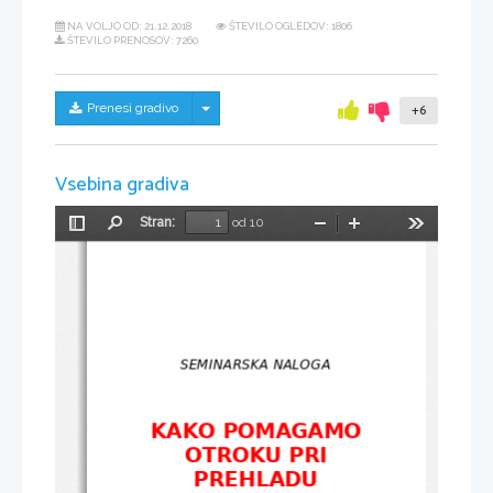
NA VOLJO OD:
21.12.2018
ŠTEVILO OGLEDOV: 1806
ŠTEVILO PRENOSOV: 7260
Skrij/prikaži meni
Prenesi gradivo
+6
Vsebina gradiva
Stran:
od 10
Preklopi
Najdi
Pomanjšaj
Povečaj
Orodja
stransko
vrstico
SEMINARSKA NALOGA
KAKO POMAGAMO
OTROKU PRI
PREHLADU