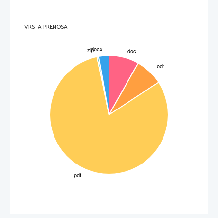
VNETO GRLO
pogosto
včasih
TEŽAVE Z OČMI
solzenje
Bolečina pri premikanju oči, 
pekoče oči
VRSTA PRENOSA
Stran 17