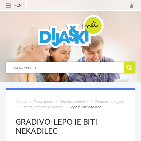
MENI
Domov
Zbirka gradiv
Strokovni predmeti
Zdravstvena vzgoja
Referati, seminarske naloge
Lepo je biti nekadilec
GRADIVO:
LEPO JE BITI
NEKADILEC