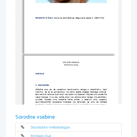
PODATKI O ŠOLI:
 Osnovna šola Bistrica, Begunjska cesta 2, 4290 Tržič
LEPO JE BITI NEKADILEC
Raziskovalna naloga
KAZALO
1. POVZETEK
Odločile smo se, da naredimo raziskovalno nalogo o nekadilstvu, kajti
menimo, da je to pomembno, ne samo glede našega lastnega zdravja,
temveč tudi zdravja ljudi okoli nas (pasivno kajenje). Najprej smo postavile
nekaj hipotez, ki so nas vodile skozi vso raziskovalno nalogo. Za potrditev/
ovrzitev   hipotez   smo   naredile   nekaj   anket,   s   katerimi   smo   uspešno
zavrnile/potrdile   navedene   hipoteze.   Za   zaključek   pa   smo   še   naštele
športnike, igralce in druge pomembne ljudi, ki ne kadijo in so nam s tem v
vzor.
Sorodne vsebine
ABSTRACT
Sociološka metodologija
Rimljani [04]