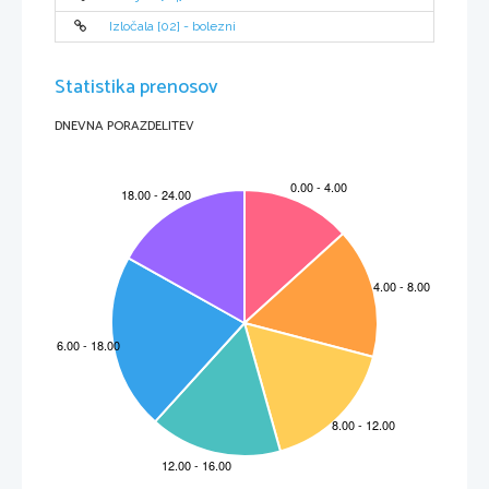
Izločala [02] - bolezni
Statistika prenosov
DNEVNA PORAZDELITEV
Stran 
2
LEPO JE BITI NEKADILEC
Raziskovalna naloga
We have written a research paper on smoking because we think that being
a non-smoker is important for our and other people’s health (passive
smoking).  At first we started a few hypotheses which led us throughout
the process. We have conducted some surveys to prove the hypotheses
true or false. One of the findings of the surveys indicated high frequency
of smoking - related diseases and conditions. Smoking - related diseases
are also one of the reasons why people keep away from smoking. The
illnesses have also been described in the paper. In the end we named the
athletes, actors and other non-smoking idols celebrities. 
2. ZAHVALA
Zahvaljujemo se naši mentorici Ani Mrgole, ki nas je spodbujala in
nam omogočila nastanek te raziskovalne naloge.
Zahvaljujemo se tudi naši učiteljici angleščine Tjaši Švab, ki nam 
je pomagala pri prevodu povzetka.
Hvala vsem anketirancem, ki so izpolnjevali ankete in tako 
pripomogli k nastajanju analize našega glavnega vprašanja.
Prav lepa zahvala tudi naši učiteljici računalništva Dini Pintarič za 
pomoč pri tehnični izdelavi te raziskovalne naloge.