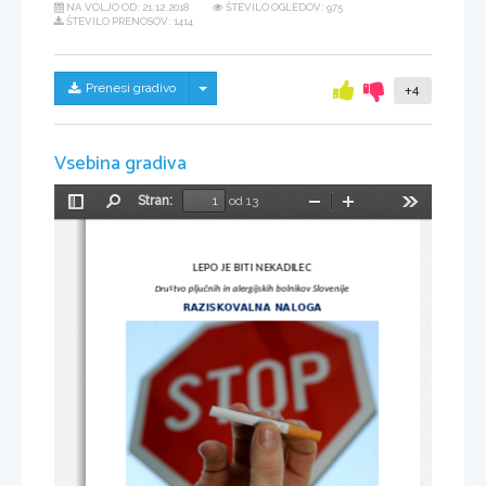
NA VOLJO OD:
21.12.2018
ŠTEVILO OGLEDOV: 975
ŠTEVILO PRENOSOV: 1414
Skrij/prikaži meni
Prenesi gradivo
+4
Vsebina gradiva
Stran:
od 13
Preklopi
Najdi
Pomanjšaj
Povečaj
Orodja
stransko
vrstico
LEPO JE BITI NEKADILEC
Društvo pljučnih in alergijskih bolnikov Slovenije
RAZISKOVALNA NALOGA