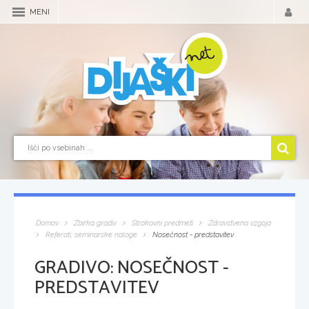
MENI
Domov
Zbirka gradiv
Strokovni predmeti
Zdravstvena vzgoja
Referati, seminarske naloge
Nosečnost - predstavitev
GRADIVO:
NOSEČNOST -
PREDSTAVITEV