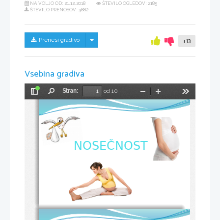
NA VOLJO OD:
21.12.2018
ŠTEVILO OGLEDOV: 2185
ŠTEVILO PRENOSOV: 3882
Skrij/prikaži meni
Prenesi gradivo
+13
Vsebina gradiva
Stran:
od 10
Preklopi
Najdi
Pomanjšaj
Povečaj
Orodja
stransko
vrstico
NOSEČNOST