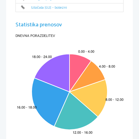
1. TROMESEČJE
Izločala [02] - bolezni
Statistika prenosov
6. Bel obroč zadebeljene 
7. Rumenjakov 
8. V maternici vidimo 
5. Gestacijska vrečka 
sluznice in bodoče 
mehurček, ki oskrbi plod 
zarodek v amnijski 
velikosti 4,7 mm.
posteljice.
s hranili.
membrani.
DNEVNA PORAZDELITEV
12. Lepo
se vidijo obrazne 
9. Na sliki vidimo 
10. Plodek je dolg 24 
11. Plod je od temena 
strukture in izoblikovane 
zarodek z glavico in 
mm, v glavici je opaziti 
do trtice dolg 4 cm.
roke.
trupom.
več votlinic.
13. Obraz postaja vse bolj 
14. Vidni sta obe  očesni orbiti.
človeški, očesi se približujeta 
drug drugemu.