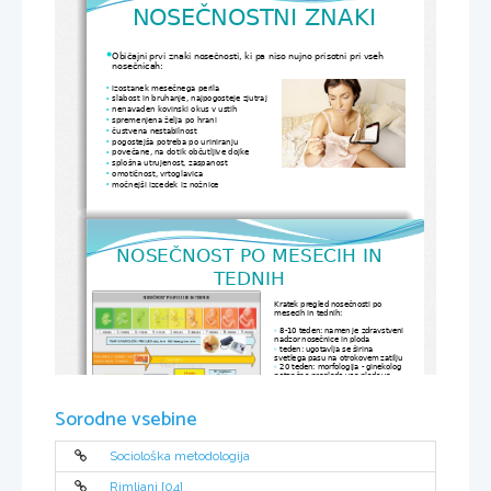
 ZNAKI
NOSEČNOSTNI
Običajni prvi znaki nosečnosti, ki pa niso nujno prisotni pri vseh 

nosečnicah:
•
izostanek mesečnega perila
•
slabost in bruhanje, najpogosteje zjutraj
•
nenavaden kovinski okus v ustih
•
spremenjena želja po hrani
•
čustvena nestabilnost
•
pogostejša potreba po uriniranju
•
povečane, na dotik občutljive dojke
•
splošna utrujenost, zaspanost
•
omotičnost, vrtoglavica
•
močnejši izcedek iz nožnice
NOSEČNOST PO MESECIH IN 
TEDNIH
Kratek pregled nosečnosti po 
mesecih in tednih: 
 8-10 teden: namen je zdravstveni 

nadzor nosečnice in ploda
 teden: ugotavlja se širina 

svetlega pasu na otrokovem zatilju
 20 teden: morfologija - ginekolog 

natančno pregleda vse plodove 
organe
 24 teden: test sladkorne bolezni

 25-30 teden: 3D ultrazvok – 

Sorodne vsebine
gibanje ploda, mimika obraza, 
dejavnost ploda
 36 teden: preiskava krvi

36-40 teden: ginekološki pregled, 

ki prikaže bitje srca otroka in beleži 
Sociološka metodologija
popadke nosečnice
Rimljani [04]