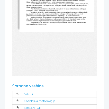
Vitamin B6, piridoksin, najdemo v jetrih, perutnini, svinjini, ribah, bananah, krompirju, 
fižolu, polnovrednih žitnih izdelkih ter v večini ostalega sadja in zelenjave.
Vitamin B12 najdemo le v hrani živalskega izvora, na primer v jetrih, svinjini, ribah, kvasu,
jajcih in mlečnih izdelkih. Tisti vegetarijanci, ki ne jedo nobene takšne hrane (veganci), morajo 
uživati njegove dodatke.
Floijska kislina je vitamin iz skupine B, njeni glavni viri pa so zelena listnata zelenjava, 
gobe, jetra, jedrca, fižol, grah in polnozrnati kruh.
Vitamin C najdemo v sadju in zelenjavi, zlasti v pomarančah, limonah, grenivkah, rdečih 
jagodah, črnem ribezu, zeleni papriki, zeleni listnati zelenjavi in krompirju.ta hrana med 
predelavo ali kuhanjem izgubi veliko vitamina C; najbolje je , da jo uživamo surovo.
Med prehranskimi viri vitamina D so mastne ribe (na primer lososi), mleko, jetra, jajca, 
ribje olje in nekatere žitarice. Dodajajo ga tudi margerini. Glavni vir vitamina D pa je sončna 
svetloba, ki z delovanjem na določeno snov omogoča njegov nastanek v koži.
Med številnimi viri vitamina E so margarina, polnovredne žitarice, fižol, zelena listnata 
zelenjava, jedrca, ribe in meso.
Sorodne vsebine
Vitamini
Sociološka metodologija
Rimljani [04]