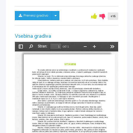
Skrij/prikaži meni
Prenesi gradivo
+16
Vsebina gradiva
Stran:
od 1
Preklopi
Najdi
Pomanjšaj
Povečaj
Orodja
stransko
vrstico
VITAMINI
Te visoko aktivne snovi se sintetizirajo v rastlinah, s prehrano jih vnašamo v prebavni 
trakt, od tod pa jih krvni obtok prenaša v telesne celice, v katerih sodelujejo v številnih kemičnih 
presnovnih reakcijah.
Vitamini so nujni. Če ne dobivate priporočenega dnevnega odmerka vsakega vitamina, 
bo zdravje trpelo. Večino vitaminov morate dobiti s prehrano.
Uravnotežena, mešana prehrana vsebuje vse vitamine, ki jih telo potrebuje. Zato dodatke
rabijo le ljudi, ki so slabega zdravja, bolehajo za kronično boleznijo ali se ne hranijo dobro. Na 
splošno vitamini zagotavljajo pravilno delovanje telesnih celic, in sicer tako, da uravnavajo rast 
in obnavljanje tkiv ter spodbujajo pridobivanje energije.
Večina ljudi s hrano zaužije dovolj vitaminov, zato ne potrebujejo vitaminskih dodatkov.
Ljudje lahko - za razliko od številnih živali - v svojem organizmu izdelamo le majhne 
količine nekaterih vitaminov. Te življenjsko potrebne molekule moramo torej neogibno dan za 
dnem s hrano vnašati v telo. Obstaja približno 20 različnih osnovnih vrst vitaminov in približno 
200 tako imenovanih derivatov, ki nastajajo iz njih v kemičnih procesih. Razlikujemo v 
maščobah topne (A, D, E, K) in v vodi topne vitamine.
Zelo redko v prehrani določenega vitamina sploh ni. Če uživanje določenega vitamina 
redno zaostaja za potrebami, se njegove telesne zaloge izpraznijo in kazati se začnejo 
simptomi pomanjkanja.
Vitamin A: vsebujejo ga različna živilska izvora, med drugim jetra, ribje olje, jajčni 
rumenjak in tisti mlečni izdelki, ki jim je posebej dodan. Retinol, aktivna oblika vitamina A, 
nastaja v telesu tudi iz karotena beta, ki ga najdemo v zeleni listnati zelenjavi ter rumeno - 
oranžnem sadju in zelenjavi.
Vitamin B1 imenujemo tudi tiamin. Najdemo ga tako v hrani živalskega kot rastlinskega 
izvora. Med dobrimi viri so polnozrnati kruh, rjavi riž, testenine, polnovredne žitarice, otrobi, etra,
ledvice, svinjina, ribe, grah, jedrca, fižol in jajca.
Vitamin B2, poznan tudi kot riboflavin, najdemo v številnih živalskega in rastlinskega 
izvora. Med viri tega vitamina so mleko, jetra, sir, jajca, zelena zelenjava, kvas, drobljena žita, 
obogatene žitarice in pšenični kalčki.
Niacinu včasih pravimo tudi vitamin B3. Ima dve obliki - nikotinamid in nikotinsko kislino. 
Poglavitni prehranski viri niacina so jetra, pusto meso, perutnina, ribe, jedrca in fižol. Majhno 
količino niacina lahko telo izdela iz triptofana, aminokisline, ki se sprošča pri prebavi beljakovin.