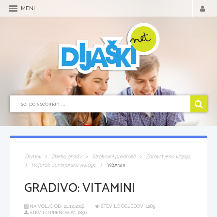
MENI
Domov
Zbirka gradiv
Strokovni predmeti
Zdravstvena vzgoja
Referati, seminarske naloge
Vitamini
GRADIVO:
VITAMINI
NA VOLJO OD:
21.12.2018
ŠTEVILO OGLEDOV: 1289
ŠTEVILO PRENOSOV: 1856