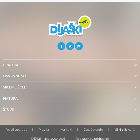
GRADIVA
OSNOVNE ŠOLE
SREDNJE ŠOLE
MATURA
ŠTUDIJ
Pogoji uporabe
Pravila
Kontakt
Oglaševanje
ISSN 1581-923X
© Dijaški.net 2000-2026
Vse pravice pridržane