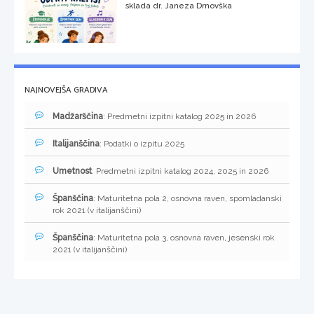
sklada dr. Janeza Drnovška
NAJNOVEJŠA GRADIVA
Madžarščina
: Predmetni izpitni katalog 2025 in 2026
Italijanščina
: Podatki o izpitu 2025
Umetnost
: Predmetni izpitni katalog 2024, 2025 in 2026
Španščina
: Maturitetna pola 2, osnovna raven, spomladanski
rok 2021 (v italijanščini)
Španščina
: Maturitetna pola 3, osnovna raven, jesenski rok
2021 (v italijanščini)