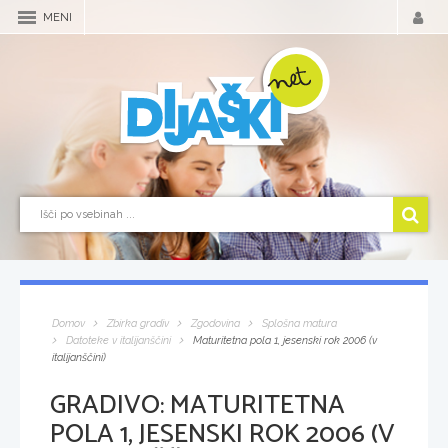
MENI
Domov
Zbirka gradiv
Zgodovina
Splošna matura
Datoteke v italijanščini
Maturitetna pola 1, jesenski rok 2006 (v
italijanščini)
GRADIVO:
MATURITETNA
POLA 1, JESENSKI ROK 2006 (V