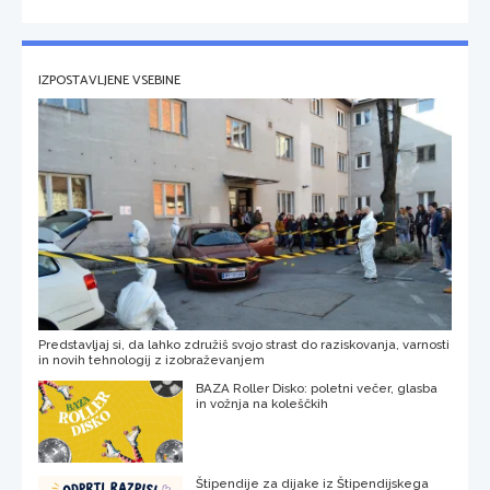
IZPOSTAVLJENE VSEBINE
Predstavljaj si, da lahko združiš svojo strast do raziskovanja, varnosti
in novih tehnologij z izobraževanjem
BAZA Roller Disko: poletni večer, glasba
in vožnja na koleščkih
Štipendije za dijake iz Štipendijskega