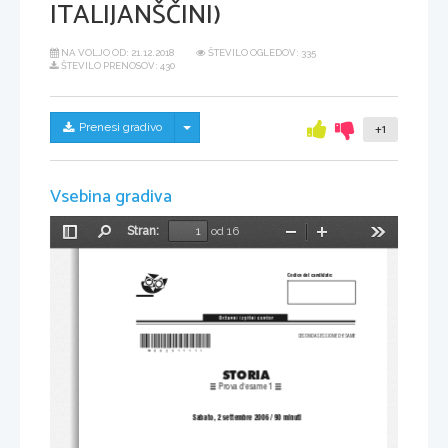
ITALIJANŠČINI)
NA VOLJO OD:
21.12.2018
ŠTEVILO OGLEDOV: 335
ŠTEVILO PRENOSOV: 430
Skrij/prikaži meni
Prenesi gradivo
+1
Vsebina gradiva
Stran:
od 16
Preklopi
Najdi
Pomanjšaj
Povečaj
Orodja
stransko
vrstico
Codice del candidato:
*M06251111I*
SECONDA SESSIONE D'ESAME
STORIA
Prova d'esame 1
 Sabato, 2 settembre 2006 / 90 minuti