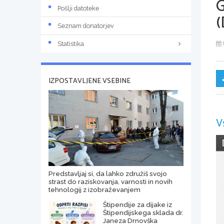
Pošlji datoteke
(
Seznam donatorjev
Statistika
IZPOSTAVLJENE VSEBINE
V
Predstavljaj si, da lahko združiš svojo
strast do raziskovanja, varnosti in novih
tehnologij z izobraževanjem
Štipendije za dijake iz
Štipendijskega sklada dr.
Janeza Drnovška