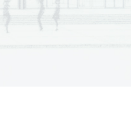
a  Scientia
  Est  Potentia  Scientia  Est  Potentia
a  Scientia
  Est  Potentia  Scientia  Est  Potentia
a  Scientia
  Est  Potentia  Scientia  Est  Potentia
a  Scientia
  Est  Potentia  Scientia  Est  Potentia
a  Scientia
  Est  Potentia  Scientia  Est  Potentia
a  Scientia
  Est  Potentia  Scientia  Est  Potentia
a  Scientia
  Est  Potentia  Scientia  Est  Potentia
a  Scientia
  Est  Potentia  Scientia  Est  Potentia
a  Scientia
  Est  Potentia  Scientia  Est  Potentia
a  Scientia
  Est  Potentia  Scientia  Est  Potentia
a  Scientia
  Est  Potentia  Scientia  Est  Potentia
a  Scientia
  Est  Potentia  Scientia  Est  Potentia
a  Scientia
  Est  Potentia  Scientia  Est  Potentia
a  Scientia
  Est  Potentia  Scientia  Est  Potentia
a  Scientia
  Est  Potentia  Scientia  Est  Potentia
a  Scientia
  Est  Potentia  Scientia  Est  Potentia
a  Scientia
  Est  Potentia  Scientia  Est  Potentia
a  Scientia
  Est  Potentia  Scientia  Est  Potentia
a  Scientia
  Est  Potentia  Scientia  Est  Potentia
a  Scientia
  Est  Potentia  Scientia  Est  Potentia
a  Scientia
  Est  Potentia  Scientia  Est  Potentia
a  Scientia
  Est  Potentia  Scientia  Est  Potentia
a  Scientia
  Est  Potentia  Scientia  Est  Potentia
a  Scientia
  Est  Potentia  Scientia  Est  Potentia
a  Scientia
  Est  Potentia  Scientia  Est  Potentia
a  Scientia
  Est  Potentia  Scientia  Est  Potentia
a  Scientia
  Est  Potentia  Scientia  Est  Potentia
a  Scientia
  Est  Potentia  Scientia  Est  Potentia
a  Scientia
  Est  Potentia  Scientia  Est  Potentia
a  Scientia
  Est  Potentia  Scientia  Est  Potentia
a  Scientia
  Est  Potentia  Scientia  Est  Potentia
a  Scientia
  Est  Potentia  Scientia  Est  Potentia
a  Scientia
  Est  Potentia  Scientia  Est  Potentia
a  Scientia
  Est  Potentia  Scientia  Est  Potentia
a  Scientia
  Est  Potentia  Scientia  Est  Potentia
a  Scientia
  Est  Potentia  Scientia  Est  Potentia
a  Scientia
  Est  Potentia  Scientia  Est  Potentia
a  Scientia
  Est  Potentia  Scientia  Est  Potentia
a  Scientia
  Est  Potentia  Scientia  Est  Potentia