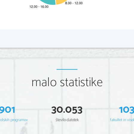
2 
Scientia  Est  Potentia  Scientia  Est  Po
tentia  Scientia  Est  Potenti
Scientia  Est  Potentia  Scientia  Est  Po
tentia  Scientia  Est  Potenti
Scientia  Est  Potentia  Scientia  Est  Po
tentia  Scientia  Est  Potenti
Scientia  Est  Potentia  Scientia  Est  Po
tentia  Scientia  Est  Potenti
Scientia  Est  Potentia  Scientia  Est  Po
tentia  Scientia  Est  Potenti
Scientia  Est  Potentia  Scientia  Est  Po
tentia  Scientia  Est  Potenti
Scientia  Est  Potentia  Scientia  Est  Po
tentia  Scientia  Est  Potenti
Scientia  Est  Potentia  Scientia  Est  Po
tentia  Scientia  Est  Potenti
Scientia  Est  Potentia  Scientia  Est  Po
tentia  Scientia  Est  Potenti
Scientia  Est  Potentia  Scientia  Est  Po
tentia  Scientia  Est  Potenti
Scientia  Est  Potentia  Scientia  Est  Po
tentia  Scientia  Est  Potenti
Scientia  Est  Potentia  Scientia  Est  Po
tentia  Scientia  Est  Potenti
malo statistike
Scientia  Est  Potentia  Scientia  Est  Po
tentia  Scientia  Est  Potenti
Scientia  Est  Potentia  Scientia  Est  Po
tentia  Scientia  Est  Potenti
Scientia  Est  Potentia  Scientia  Est  Po
tentia  Scientia  Est  Potenti
Scientia  Est  Potentia  Scientia  Est  Po
tentia  Scientia  Est  Potenti
Scientia  Est  Potentia  Scientia  Est  Po
tentia  Scientia  Est  Potenti
Scientia  Est  Potentia  Scientia  Est  Po
tentia  Scientia  Est  Potenti
Scientia  Est  Potentia  Scientia  Est  Po
tentia  Scientia  Est  Potenti
Scientia  Est  Potentia  Scientia  Est  Po
tentia  Scientia  Est  Potenti
901
30.053
10
Scientia  Est  Potentia  Scientia  Est  Po
tentia  Scientia  Est  Potenti
Scientia  Est  Potentia  Scientia  Est  Po
tentia  Scientia  Est  Potenti
Scientia  Est  Potentia  Scientia  Est  Po
tentia  Scientia  Est  Potenti
Scientia  Est  Potentia  Scientia  Est  Po
tentia  Scientia  Est  Potenti
Scientia  Est  Potentia  Scientia  Est  Po
tentia  Scientia  Est  Potenti
šolskih programov
število datotek
fakultet in viso
Scientia  Est  Potentia  Scientia  Est  Po
tentia  Scientia  Est  Potenti
Scientia  Est  Potentia  Scientia  Est  Po
tentia  Scientia  Est  Potenti
Scientia  Est  Potentia  Scientia  Est  Po
tentia  Scientia  Est  Potenti
Scientia  Est  Potentia  Scientia  Est  Po
tentia  Scientia  Est  Potenti
Scientia  Est  Potentia  Scientia  Est  Po
tentia  Scientia  Est  Potenti