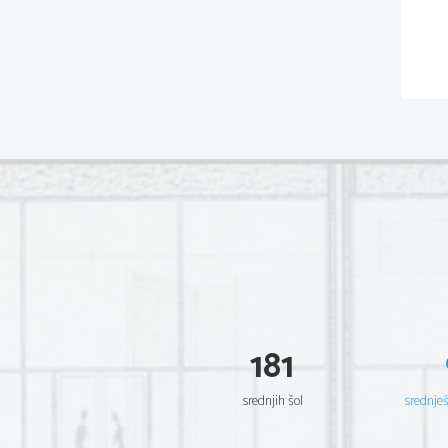
181
srednjih šol
srednje