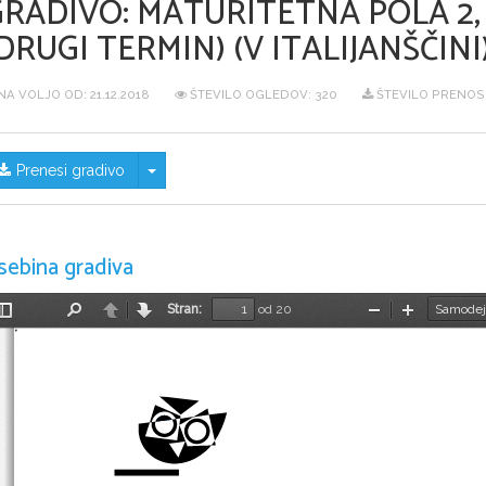
GRADIVO:
MATURITETNA POLA 2, 
DRUGI TERMIN) (V ITALIJANŠČINI
NA VOLJO OD:
21.12.2018
ŠTEVILO OGLEDOV: 320
ŠTEVILO PRENOSO
Skrij/prikaži meni
Prenesi gradivo
sebina gradiva
Stran:
od 20
Preklopi
Najdi
Nazaj
Naprej
Pomanjšaj
Povečaj
stransko
vrstico