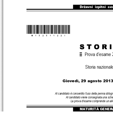
Državni  izpitni  ce
*M13251122I*
Prova d’esame 
Storia nazional
Giovedì, 29 agosto
 2013
Al candidato è consentito l'uso della penna stilogr
Al candidato viene consegnata una sche
La prova d'esame comprende un alle
MATURITÀ GENER