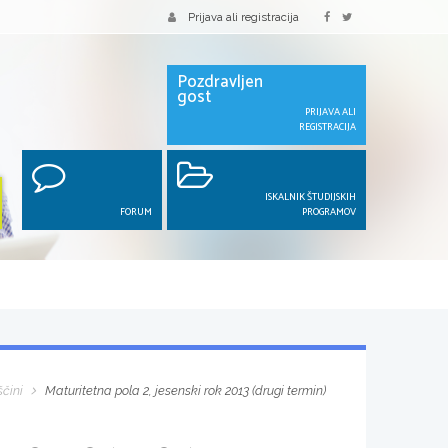
Prijava ali registracija
Pozdravljen
gost
PRIJAVA ALI
REGISTRACIJA
ISKALNIK ŠTUDIJSKIH
FORUM
PROGRAMOV
ščini
Maturitetna pola 2, jesenski rok 2013 (drugi termin)