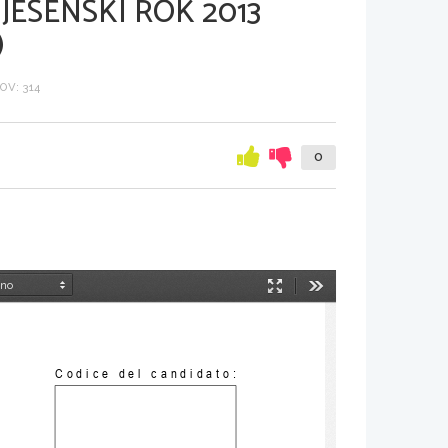
JESENSKI ROK 2013
)
V: 314
0
Način
Orodja
predstavitve
Codice del candidato: