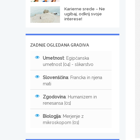
Karierne srede – Ne
ugibaj, odkrij svoje
interese!
ZADNJE OGLEDANA GRADIVA
Umetnost
: Egipčanska
umetnost [04] - slikarstvo
Slovenščina
: Francka in njena
mati
Zgodovina
: Humanizem in
renesansa [01]
Biologija
: Merjenje z
mikroskopom [01]