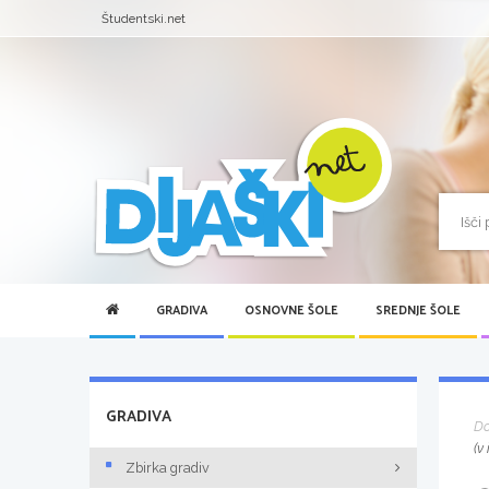
Študentski.net
GRADIVA
OSNOVNE ŠOLE
SREDNJE ŠOLE
GRADIVA
D
(v
Zbirka gradiv