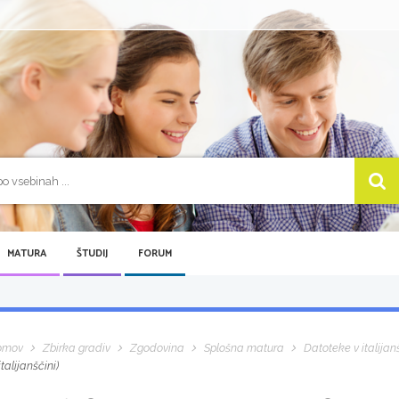
MATURA
ŠTUDIJ
FORUM
omov
Zbirka gradiv
Zgodovina
Splošna matura
Datoteke v italijan
 italijanščini)