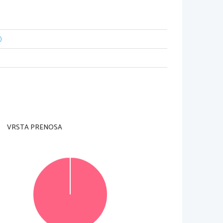
)
dell'insegnante preposto. 
ta pagi
na in alto a destra e sulla scheda di 
VRSTA PRENOSA
ali potete conseguire fino a un massimo di 60 punti. 
samente indicato. 
della prova
utilizzando la penna stilografica o la 
gno sulla risposta sc
orretta e scrivete accanto ad
ile verranno assegnati 0 punti.
voro.
mpone di 2 pagine.  
© RIC 2013