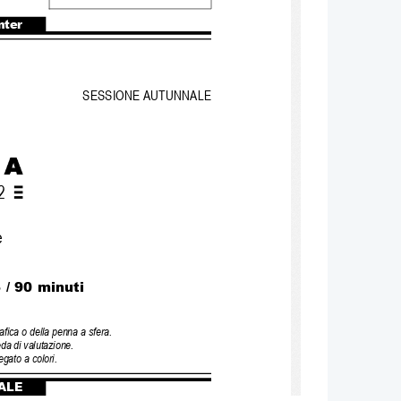
nter
SESSIONE AUTUNNALE
2 
e 
 / 90 minuti
afica o della penna a sfera. 
da di valutazione.
gato a colori.
ALE