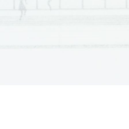
Scientia  Est  Potentia  Scientia  Est  Po
tentia  Scientia  Est  Potenti
Scientia  Est  Potentia  Scientia  Est  Po
tentia  Scientia  Est  Potenti
Scientia  Est  Potentia  Scientia  Est  Po
tentia  Scientia  Est  Potenti
Scientia  Est  Potentia  Scientia  Est  Po
tentia  Scientia  Est  Potenti
Scientia  Est  Potentia  Scientia  Est  Po
tentia  Scientia  Est  Potenti
Scientia  Est  Potentia  Scientia  Est  Po
tentia  Scientia  Est  Potenti
Scientia  Est  Potentia  Scientia  Est  Po
tentia  Scientia  Est  Potenti
Scientia  Est  Potentia  Scientia  Est  Po
tentia  Scientia  Est  Potenti
Scientia  Est  Potentia  Scientia  Est  Po
tentia  Scientia  Est  Potenti
Scientia  Est  Potentia  Scientia  Est  Po
tentia  Scientia  Est  Potenti
Scientia  Est  Potentia  Scientia  Est  Po
tentia  Scientia  Est  Potenti
Scientia  Est  Potentia  Scientia  Est  Po
tentia  Scientia  Est  Potenti
Scientia  Est  Potentia  Scientia  Est  Po
tentia  Scientia  Est  Potenti
Scientia  Est  Potentia  Scientia  Est  Po
tentia  Scientia  Est  Potenti
Scientia  Est  Potentia  Scientia  Est  Po
tentia  Scientia  Est  Potenti
Scientia  Est  Potentia  Scientia  Est  Po
tentia  Scientia  Est  Potenti
Scientia  Est  Potentia  Scientia  Est  Po
tentia  Scientia  Est  Potenti
Scientia  Est  Potentia  Scientia  Est  Po
tentia  Scientia  Est  Potenti
Scientia  Est  Potentia  Scientia  Est  Po
tentia  Scientia  Est  Potenti
Scientia  Est  Potentia  Scientia  Est  Po
tentia  Scientia  Est  Potenti
Scientia  Est  Potentia  Scientia  Est  Po
tentia  Scientia  Est  Potenti
Scientia  Est  Potentia  Scientia  Est  Po
tentia  Scientia  Est  Potenti
Scientia  Est  Potentia  Scientia  Est  Po
tentia  Scientia  Est  Potenti
Scientia  Est  Potentia  Scientia  Est  Po
tentia  Scientia  Est  Potenti
Scientia  Est  Potentia  Scientia  Est  Po
tentia  Scientia  Est  Potenti
Scientia  Est  Potentia  Scientia  Est  Po
tentia  Scientia  Est  Potenti
Scientia  Est  Potentia  Scientia  Est  Po
tentia  Scientia  Est  Potenti
Scientia  Est  Potentia  Scientia  Est  Po
tentia  Scientia  Est  Potenti
Scientia  Est  Potentia  Scientia  Est  Po
tentia  Scientia  Est  Potenti
Scientia  Est  Potentia  Scientia  Est  Po
tentia  Scientia  Est  Potenti
Scientia  Est  Potentia  Scientia  Est  Po
tentia  Scientia  Est  Potenti
Scientia  Est  Potentia  Scientia  Est  Po
tentia  Scientia  Est  Potenti
Scientia  Est  Potentia  Scientia  Est  Po
tentia  Scientia  Est  Potenti
Scientia  Est  Potentia  Scientia  Est  Po
tentia  Scientia  Est  Potenti
Scientia  Est  Potentia  Scientia  Est  Po
tentia  Scientia  Est  Potenti
Scientia  Est  Potentia  Scientia  Est  Po
tentia  Scientia  Est  Potenti
Scientia  Est  Potentia  Scientia  Est  Po
tentia  Scientia  Est  Potenti
Scientia  Est  Potentia  Scientia  Est  Po
tentia  Scientia  Est  Potenti
Scientia  Est  Potentia  Scientia  Est  Po
tentia  Scientia  Est  Potenti