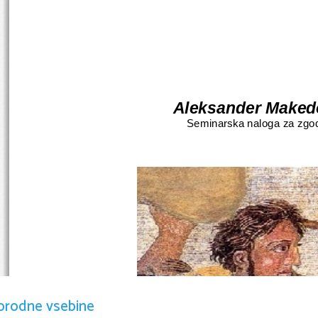
                      Aleksander Mak
Seminarska naloga za zgo
orodne vsebine