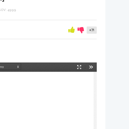
OV: 4999
+71
Način
Orodja
predstavitve
                                     