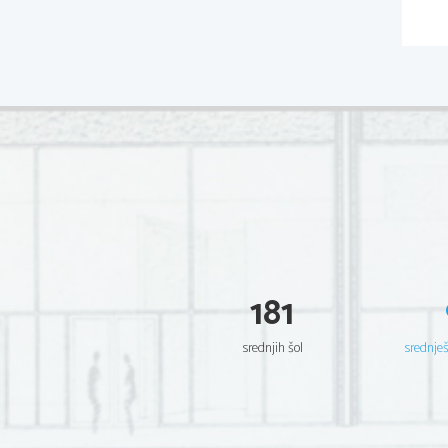
181
srednjih šol
srednje