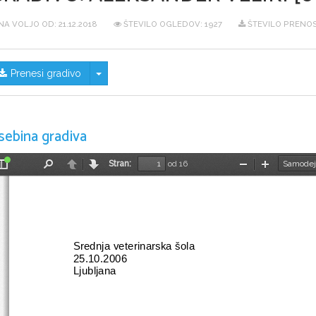
NA VOLJO OD:
21.12.2018
ŠTEVILO OGLEDOV: 1927
ŠTEVILO PRENOS
Skrij/prikaži meni
Prenesi gradivo
sebina gradiva
Stran:
od 16
Preklopi
Najdi
Nazaj
Naprej
Pomanjšaj
Povečaj
stransko
vrstico
Srednja veterinarska šola                                             
25.10.2006
Ljubljana                                  