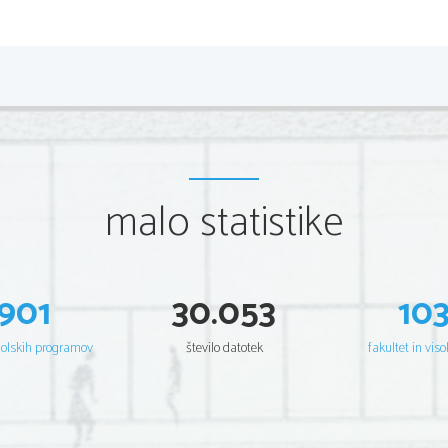
KAZALO
1.
UVOD...........................................
2.
Rojstvo in mladost Aleksandra............
3.
Prve Aleksandrove bitke....................
4.
Fillipova smrt in prihod Aleksandra na
5.
Kdo je bil Aleksandrov nasprotnik........
malo statistike
6.
Aleksandrov pohod v Azijo.................
7.
posledice Darejevega poraza...............
8.
zavzetje Tira..................................
9.
Aleksandrov pohod nad Egipt..............
901
30.053
10
10. Aleksander napreduje globlje v Azij
Gavgamelah.......................................
11. pohod nad Azijo in maščevanje za pož
šolskih programov
število datotek
fakultet in viso
12. Darejeva smrt...............................
13. bitka s Porosom in Aleksandrom v Indij
14. pot v Perzijo.................................
15. prihod v Perzijo............................
16. Prenova vojske in smrt Hefajstiona.....