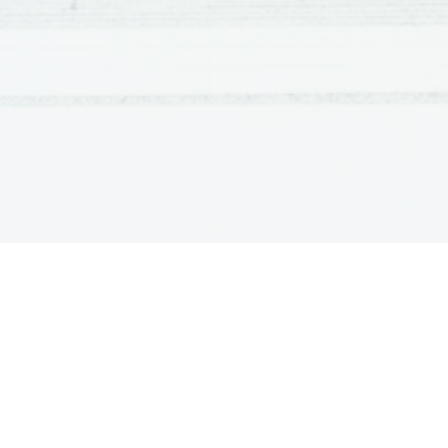
17. Aleksander pokaže Grkom da je sveto
18. bolezen in Aleksandrova smrt............
19. zaključek.....................................
20. viri in literatura............................