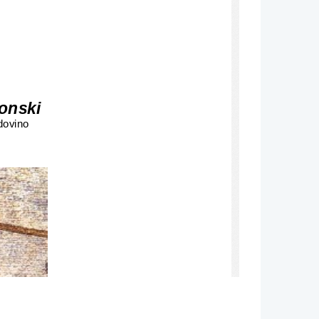
edonski
dovino