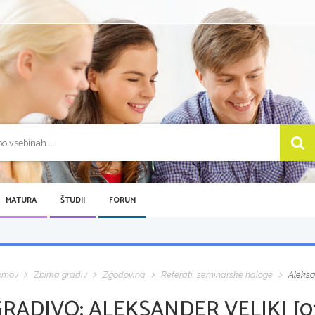
MATURA
ŠTUDIJ
FORUM
omov
Zbirka gradiv
Zgodovina
Referati, seminarske naloge
Aleksan
GRADIVO:
ALEKSANDER VELIKI [0