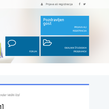
Prijava ali registracija
Pozdravljen
gost
PRIJAVA ALI
REGISTRACIJA
ISKALNIK ŠTUDIJSKIH
FORUM
PROGRAMOV
der Veliki [01]
1]