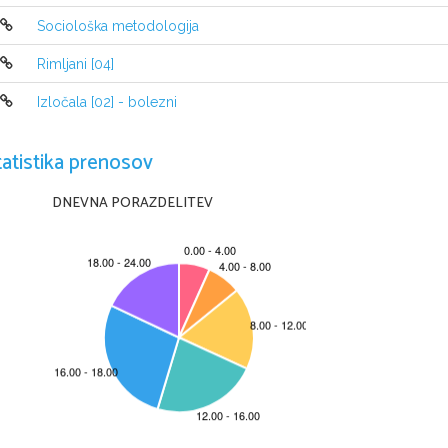
Sociološka metodologija
Rimljani [04]
Izločala [02] - bolezni
tatistika prenosov
DNEVNA PORAZDELITEV