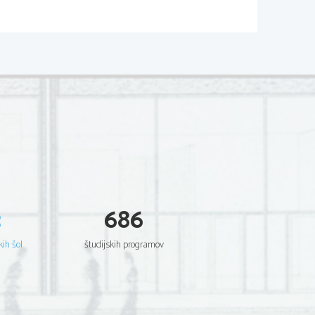
...................................3
................................3
.................................4
 prestol.....................4
..............................5
...............................5
...............................8
....................................8
...............................9
3
686
o in bitka pri  
..................................9
ig Aten.................... 9
kih šol
študijskih programov
.................................10
i...........................10
...................................11
...................................12
................................13