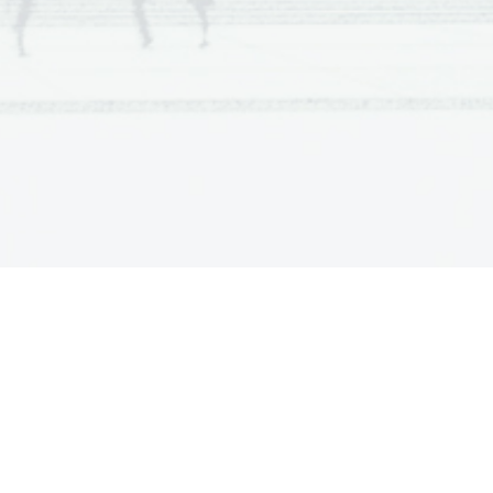
vni vladar..................13
................................14
....................................15
.....................................16