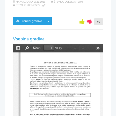
NA VOLJO OD:
21.12.2018
ŠTEVILO OGLEDOV: 2109
ŠTEVILO PRENOSOV: 3301
Skrij/prikaži meni
Prenesi gradivo
+9
Vsebina gradiva
Stran:
od 13
Preklopi
Najdi
Pomanjšaj
Povečaj
Orodja
stransko
vrstico
A N T I Č N A   K U L T U R N A   T R A D I C I J A
Čeprav   so   nahajališča   kamene   in   posebej   bronaste,   PREDGRŠKE   dobe,   številna   in
raztresena   vsepovsod   (npr.   hiša   s   ploščicami   v   Lerni),   nas   šele   Homerjeva   epa   Iliada   in
Odiseja seznanjata z najstarejšim obdobjem GRŠKE zgodovine. 
Iz zgodnjega časa omenimo le Minojsko kulturo na Kreti (od 2000 – 1200 p. n. š. ). Ta narod
je že govoril starogrški dialekt.  Čeprav nam linearega pisma A še ni uspelo dešifrirati,  to
lahko trdimo, ker so se v linearnem pismu B zapisi "starokrečanov" ohranili; ti so bili še v 5.
st. pred Kr. (Danajci?) »vzporedni« prebivalci - dokler se niso zlili z novimi naseljenci. 
  Grki   –  
Ahajci,
  so   sami   sebe   imenovali   Heleni,   ozemlje   pa   Helada.   Ahajci   so   bili   tudi
prebivalci Miken, ki so (po Homerju) zrušili Trojo
.
Dorci
  so se  - zaradi  vdora  Ilirov?  -  umikali   na J  in  pri  tem  opustošili  starogrške  države.
Presekali so ozemlje  
Eolcev
, ki so ostali v Tesaliji (na S) in v Beociji, in  
Joncev
, ki so se
umaknili   na   otoke   in   preko,   v   Malo   Azijo   (kar   opisuje   Iliada).   To   je   torej   čas  
prve
kolonizacije
 (1200-900p.n.š.). 
Grki kot začetniki demokracije in oblikovalci temeljev evropskega
kulturnega in umetnostnega izročila
Zavest o enotni državi je bila Grkom vedno tuja. Ustanavljali so 
mestne državice – polise
, v
katerih so si uredili življenje po svojih merilih. Prvi polisi so nastali v Mali Aziji kmalu po
prvem kolonizacijskem valu, ob drugem pa je takšno organiziranje Grške družbe postalo
splošno. Na vzpetinah so najprej zgradili utrdbo, t. j. 
akropolo
, grad s plemstvom, pod njim pa
so se nastanili obrtniki in trgovci v navezi z agrarnim zaledjem. Središče naselja je bil 
trg –
agora
.
Polis je tako postal središče politično-upravnega, gospodarskega, verskega, kulturnega,