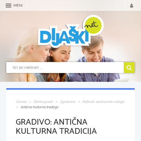
MENI
Domov
Zbirka gradiv
Zgodovina
Referati, seminarske naloge
Antična kulturna tradicija
GRADIVO:
ANTIČNA
KULTURNA TRADICIJA