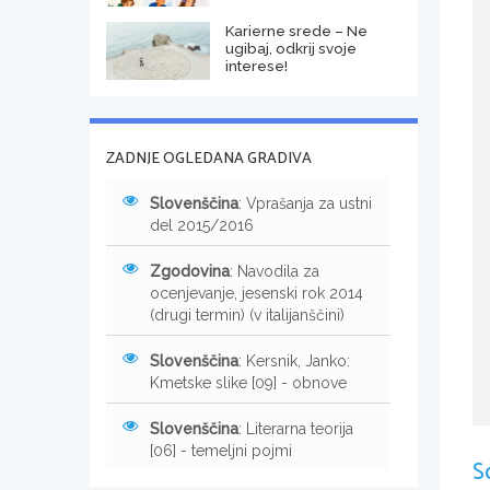
Karierne srede – Ne
ugibaj, odkrij svoje
interese!
ZADNJE OGLEDANA GRADIVA
Slovenščina
: Vprašanja za ustni
del 2015/2016
Zgodovina
: Navodila za
ocenjevanje, jesenski rok 2014
(drugi termin) (v italijanščini)
Slovenščina
: Kersnik, Janko:
Kmetske slike [09] - obnove
Slovenščina
: Literarna teorija
[06] - temeljni pojmi
S