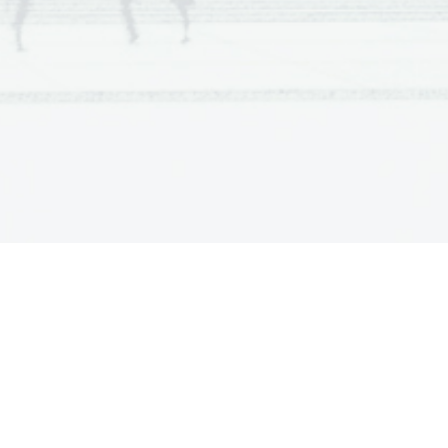
ijo talce kot jamstvo. 