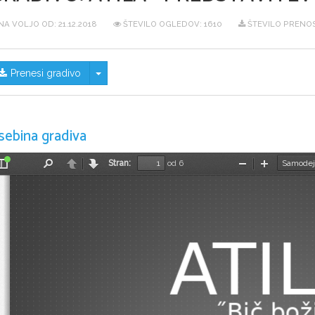
NA VOLJO OD:
21.12.2018
ŠTEVILO OGLEDOV: 1610
ŠTEVILO PRENOS
Skrij/prikaži meni
Prenesi gradivo
sebina gradiva
Stran:
od 6
Preklopi
Najdi
Nazaj
Naprej
Pomanjšaj
Povečaj
stransko
vrstico
ATI
 ̋Bič božj