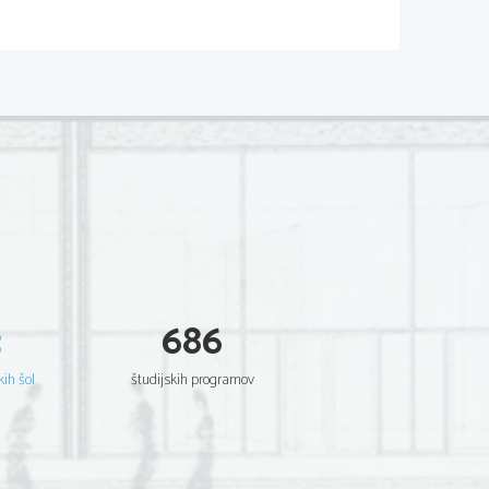
TVO
čisto majhen
še preden je shodil in 
e znal streljati z 
3
686
njegov stric podpisal 
kih šol
študijskih programov
ržavo
no, da mora Rim 
 (160 kg zlata) in da 