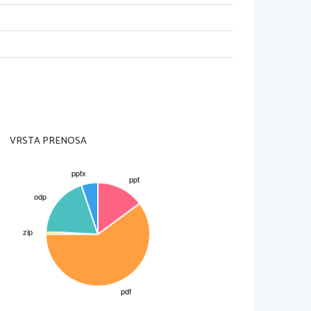
 zadnji 
avar
28 letih 
ca in 
VRSTA PRENOSA
menovali 
 poročni 
, saj se 
ušil 