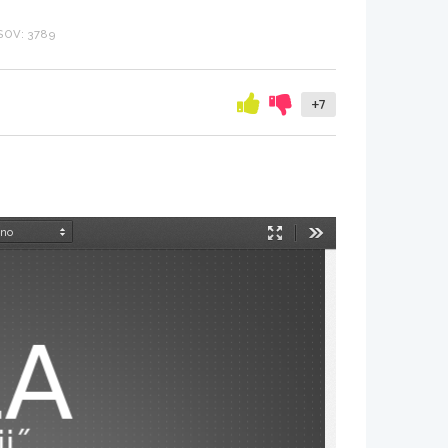
OV: 3789
+7
Način
Orodja
predstavitve
LA
i ̋