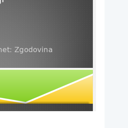
et: Zgodovina
...