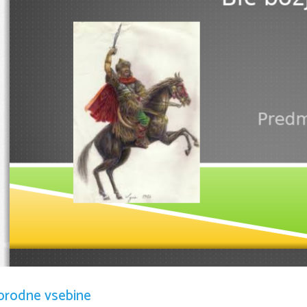
Predm
ATILA
orodne vsebine