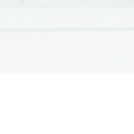
bodisi Rim kot Huni lahko drž
Med talci je bil tudi Atila.