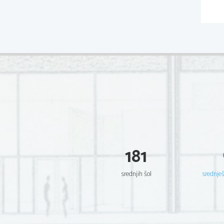
181
srednjih šol
srednje