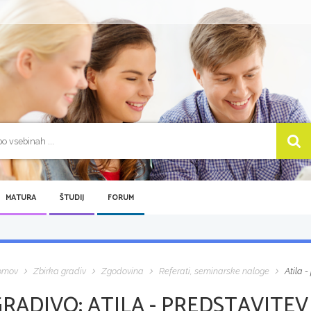
MATURA
ŠTUDIJ
FORUM
omov
Zbirka gradiv
Zgodovina
Referati, seminarske naloge
Atila -
GRADIVO:
ATILA - PREDSTAVITEV