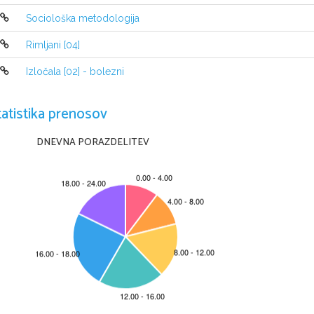
Sociološka metodologija
 ...
(po slovensko  ̋očka ̋) je bil
Rimljani [04]
in najmogočnejši hunski pogl
Izločala [02] - bolezni
Rodil se je okrog leta 406 in pri 

postal hunski poglavar
tatistika prenosov
Bil je sin Mudzuka-hunskega prin

DNEVNA PORAZDELITEV
brat Bleda
Zaradi njegove krutosti so ga i

 ̋Bič božji ̋ oziroma  ̋Šiba božja ̋
Umrl je leta 453. Umrl naj bi po

zabavi (poročil se je z Krimhildo)
je zaradi krvavljenja iz nosu zad