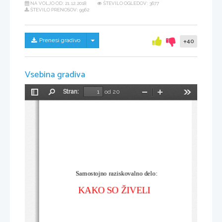
NA VOLJO OD:
21.12.2018
ŠTEVILO OGLEDOV: 3677
ŠTEVILO PRENOSOV: 9962
Skrij/prikaži meni
Prenesi gradivo
+40
Vsebina gradiva
Stran:
od 20
Preklopi
Najdi
Pomanjšaj
Povečaj
Orodja
stransko
vrstico
           Samostojno raziskovalno delo:
KAKO SO ŽIVELI