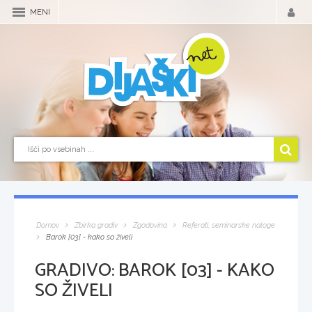
MENI
Domov
Zbirka gradiv
Zgodovina
Referati, seminarske naloge
Barok [03] - kako so živeli
GRADIVO:
BAROK [03] - KAKO
SO ŽIVELI