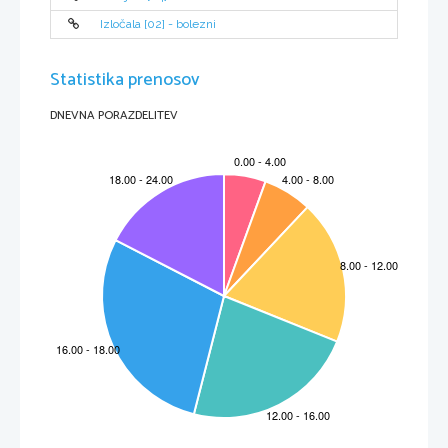
Izločala [02] - bolezni
Statistika prenosov
UVOD
DNEVNA PORAZDELITEV
Življenje v času baroka in absolutizma je bilo težko. Na
življenje ljudi so vplivali različni dejavniki kot so: nalezljive
bolezni(v tistem času je bila zelo razširjena bolezen kuga,zato
so ljudi,ki so bili okuženi z njo naselili na svežem zraku in
pitni vodi in s tem preprečili širjenje bolezni),higiena,saj v
tistem času milo in voda nista bila v modi,lakota,saj so bila
mesta vedno bol naseljena. V tistem času ljudje niso poznali
higiene,saj so se ljudje umivali kar na dvoriščih ali pa v vežah.
Zardi epidemij bolezni je velik del meščanstva umrl. Število
umrlih se je večalo,rojenih pa zmanjšalo. Pa vendarle je
mestno   prebivalstvo   naraščalo,zaradi   priseljenih   ljudi   z
podeželja. Barok je tako kot absolutizem umetnostno obdobje.
Ravno umetnost,slikarstvo,kiparstvo in glasba so imeli v tem
obdobju velik pomen. Življenje ljudi v baroku pa je bilo precej
kratko. Skoraj četrtina ljudi je umrla preden je dočakala25 let.
Med absolutizmom  in barokom  pa  so  se  pojavljale  tudi
razlike.