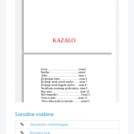
KAZALO
         Uvod...................................stran3
         Razlike................................stran4
          Slike..................................stran 5
         Življenjska doba......................stran 6
         Življenje otrok revnih staršev.......stran 7
         Življenje otrok bogatih staršev.....stran 8
         Naraščanje mestnega prebivalstva..stran 9
         Rast mest...............................stran 10
         Hiše bogatašev..........................Stran11
         Voda in milo.........................stran 12
          Nova olika mode in razvade.........stran13
           Slike...................................stran14
            Najzanimivejša izkušnja........starn15-17
             Slike..................................stran18
Sorodne vsebine
            Refleksija..........................stran19
           Viri...............................stran20
Sociološka metodologija
Rimljani [04]