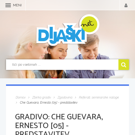
MENI
Domov
Zbirka gradiv
Zgodovina
Referati, seminarske naloge
Che Guevara, Ernesto [05] - predstavitev
GRADIVO:
CHE GUEVARA,
ERNESTO [05] -
PREDSTAVITEV