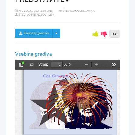
NA VOLJO OD:
21.12.2018
ŠTEVILO OGLEDOV: 577
ŠTEVILO PRENOSOV: 1465
Skrij/prikaži meni
Prenesi gradivo
+4
Vsebina gradiva
Stran:
od 6
Preklopi
Najdi
Pomanjšaj
Povečaj
Orodja
stransko
Che Guevara
vrstico