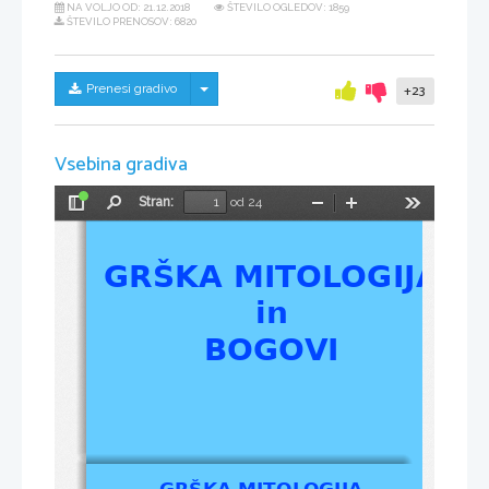
NA VOLJO OD:
21.12.2018
ŠTEVILO OGLEDOV: 1859
ŠTEVILO PRENOSOV: 6820
Skrij/prikaži meni
Prenesi gradivo
+23
Vsebina gradiva
Stran:
od 24
Preklopi
Najdi
Pomanjšaj
Povečaj
Orodja
stransko
vrstico
GRŠKA MITOLOGIJA
in
BOGOVI
GRŠKA MITOLOGIJA