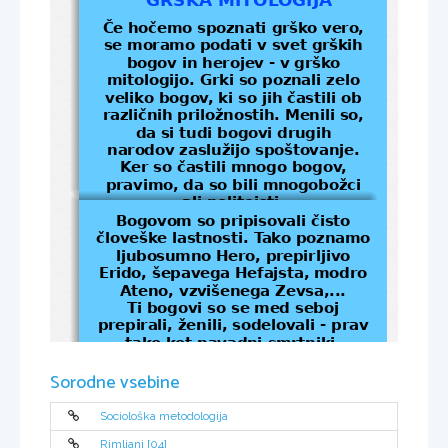
Če hočemo spoznati grško vero, 
se moramo podati v svet grških 
bogov in herojev - v grško 
mitologijo. Grki so poznali zelo 
veliko bogov, ki so jih častili ob 
različnih priložnostih. Menili so, 
da si tudi bogovi drugih 
narodov zaslužijo spoštovanje. 
Ker so častili mnogo bogov, 
pravimo, da so bili mnogobožci 
ali politeisti.
Bogovom so pripisovali čisto 
človeške lastnosti. Tako poznamo 
ljubosumno Hero, prepirljivo 
Erido, šepavega Hefajsta, modro 
Ateno, vzvišenega Zevsa,...
Ti bogovi so se med seboj 
prepirali, ženili, sodelovali - prav 
tako kot navadni smrtniki. 
Nesmrtnost, nadnaravna moč in 
Sorodne vsebine
večna mladost so bile tiste 
lastnosti, ki so jih ločevale od 
navadnih smrtnikov.
Sociološka metodologija
Rimljani [04]