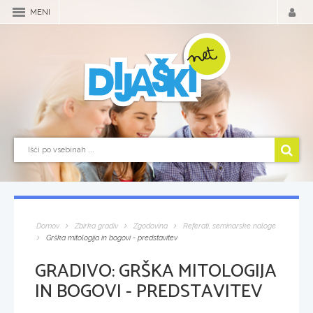
MENI
Domov
Zbirka gradiv
Zgodovina
Referati, seminarske naloge
Grška mitologija in bogovi - predstavitev
GRADIVO:
GRŠKA MITOLOGIJA
IN BOGOVI - PREDSTAVITEV