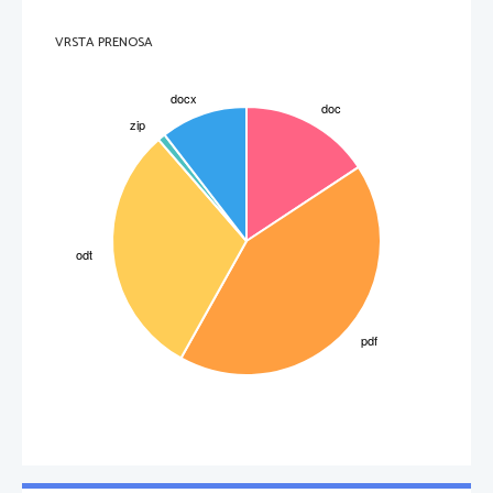
www.hyperhistory.com/online_n2/images_n2/persia.gif
 (23.2.2008)
VRSTA PRENOSA
3