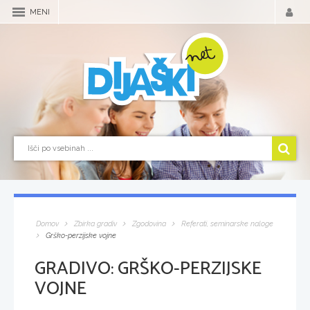
MENI
Domov
Zbirka gradiv
Zgodovina
Referati, seminarske naloge
Grško-perzijske vojne
GRADIVO:
GRŠKO-PERZIJSKE
VOJNE