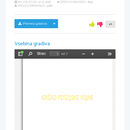
NA VOLJO OD:
21.12.2018
ŠTEVILO OGLEDOV: 1640
ŠTEVILO PRENOSOV: 4268
Skrij/prikaži meni
Prenesi gradivo
+1
Vsebina gradiva
Stran:
od 7
Preklopi
Najdi
Pomanjšaj
Povečaj
Orodja
stransko
vrstico