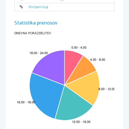
Rimljani [04]
Statistika prenosov
DNEVNA PORAZDELITEV
2
1. Uvod
 Vse skupaj se sploh nebi zgodilo, če se nebi med leti 550 in 500 pr.Kr. zgodilo naslednje: 
divje gorsko ljudstvo (Perzijci), ki je živelo na azijskem pogorju se je uprlo. Dolga leta so jim 
vladali Asirci in Babilonci, vendar je Perzijcem končno prekipelo, imeli so dovolj nadvlade, 
želeli so biti samostojni, zato so se zbrali in odpravili proti Babilonu. Babilonci so bili v veliki
številčni premoči, poleg tega so imeli veliko trdno obzidje, zato so se kopici konjenikom pred 
obzidjem samo smejali. Še danes marsikdo ne more verjeti, vendar se je moral takrat zgoditi 
pravi mali čudež, saj so Perzijci z izjemnim pogumom in željo zmagali. Seveda jim kaj takega
nebi uspelo brez pogumnega im modrega vodje 
Kir
. Tako je Kir zavladal velikemu cesarstvu.
A to mu še ni bilo dovolj, zato se je odpravil v Egipt, kjer pa je med potjo umrl, tako da ga je 
naledil njegov sin Kambiz, ki je tudi osvojil Egipt in strmoglavil faraona. Tako je bilo konec 
egipčanskega cesarstva, ki je obstajalo skoraj 3000 let. S tem so Perzijci zavladali skoraj 
vsemu tedaj znanemu svetu. A tukaj je poudarek predvsem na skoraj, saj Grčije še niso 
osvojili, vendar to še zdaleč ne pomeni, da tega niso imeli v načrtu.
Slika št. 1,
Ozemlje Perzije
med leti 539 in
330 pr. Kr. Vir:
http://