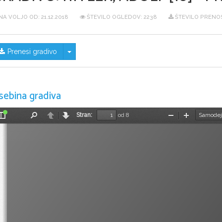
NA VOLJO OD:
21.12.2018
ŠTEVILO OGLEDOV: 2238
ŠTEVILO PRENOS
Skrij/prikaži meni
Prenesi gradivo
sebina gradiva
Stran:
od 8
Preklopi
Najdi
Nazaj
Naprej
Pomanjšaj
Povečaj
stransko
vrstico