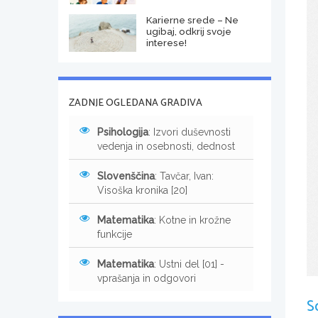
Karierne srede – Ne
ugibaj, odkrij svoje
interese!
ZADNJE OGLEDANA GRADIVA
Psihologija
: Izvori duševnosti
vedenja in osebnosti, dednost
Slovenščina
: Tavčar, Ivan:
Visoška kronika [20]
Matematika
: Kotne in krožne
funkcije
Matematika
: Ustni del [01] -
vprašanja in odgovori
S