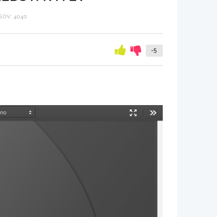
OV: 4040
-5
Način
Orodja
predstavitve