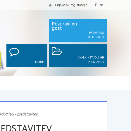
Prijava ali registracija
Pozdravljen
gost
PRIJAVA ALI
REGISTRACIJA
ISKALNIK ŠTUDIJSKIH
FORUM
PROGRAMOV
 Adolf [10] - predstavitev
PREDSTAVITEV