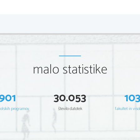
3. U
Govoril bom o voditelju, ki je 
malo statistike
vojni povzročil smrt več kot
ljudi. To je bil Adolf Hitler.
901
30.053
10
šolskih programov
število datotek
fakultet in viso