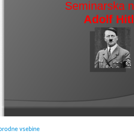
Seminarska n
Adolf Hitl
2. Ka
orodne vsebine