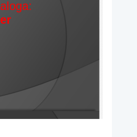
aloga:
er  
zalo