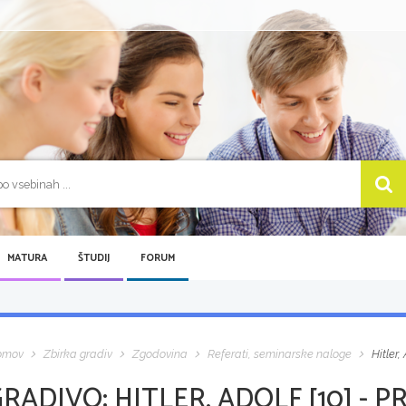
MATURA
ŠTUDIJ
FORUM
omov
Zbirka gradiv
Zgodovina
Referati, seminarske naloge
Hitler,
GRADIVO:
HITLER, ADOLF [10] - 