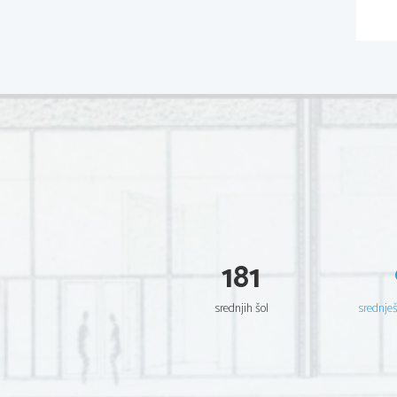
181
srednjih šol
srednje