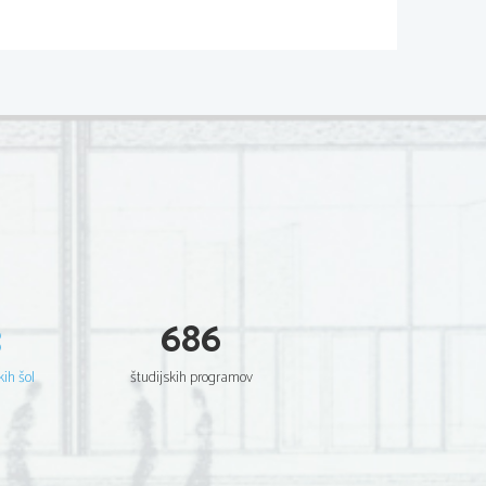
vod
v 2. svetovni 
 50 milijonov 
3
686
kih šol
študijskih programov