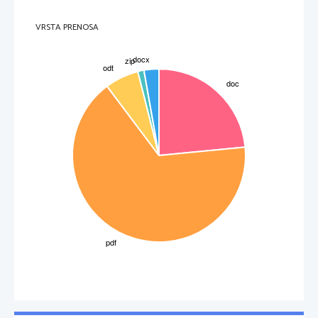
letih. 
Napoleonova usoda
VRSTA PRENOSA
Napoleon je bil na višku svoje moči. Vladal je v vsej Evropi, razen na Balkanu. Francoski 
imperij se je raztezal od Nizozemske in severne Nemčije prav v Italijo vključojoč z Rimom. 
Satelitske države, ki so jim zvečine vladali Napoleonovi sorodniki so obkrožale Napoleonov 
imperij. Za njimi so bile države kot Avstrija, Prusija in Rusija, ki pa so se tudi vsaj začasno 
pobotale z njimi. Le Velika Britanija je bila njegov trmast nasprotnik. Napoleon je nameraval 
zasesti Britanijo, a to bi lahko storil šele, ko je porazil britasko mornarico. Toda tukaj mu je 
spodletelo. Po miru v Sch ̈onbrunnu pa je Napoleonova zveza začela zahajati. Decembra 1810
je ruski car Aleksander I. sklenil, da ne bo spoštoval zapore proti Veliki Britaniji, zato je 
Napoleon odločil, da bo nekdanjega zaveznika kaznoval. Leta 1812 je brez poprejšnje 
formalne vojne napovedi, prestopil rusko mejo z vojsko in začel prodirati proti Moskvi. 
Francozi so se po dolgem boju vkorakali v Moskvo, kjer je cesar zaman pričakoval carjeve 