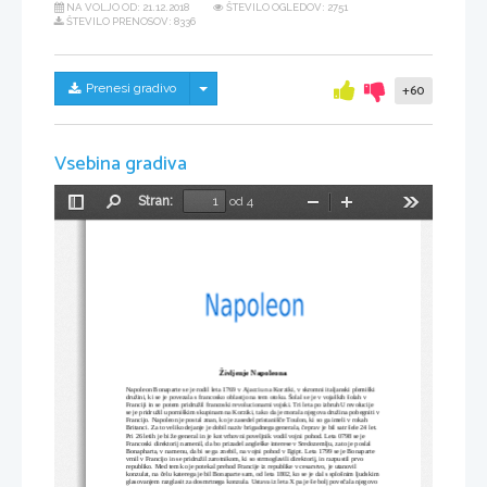
NA VOLJO OD:
21.12.2018
ŠTEVILO OGLEDOV: 2751
ŠTEVILO PRENOSOV: 8336
Skrij/prikaži meni
Prenesi gradivo
+60
Vsebina gradiva
Stran:
od 4
Preklopi
Najdi
Pomanjšaj
Povečaj
Orodja
stransko
vrstico
Življenje Napoleona
Napoleon Bonaparte se je rodil leta 1769 v Ajacciu na Korziki, v skromni italjanski plemiški 
družini, ki se je povezala s francosko oblastjo na tem otoku. Šolal se je v vojaških šolah v 
Franciji in se potem pridružil francoski revolucionarni vojski. Tri leta po izbruhU revolucije 
se je pridružil uporniškim skupinam na Korziki, tako da je morala njegova družina pobegniti v
Francijo. Napoleon je postal znan, ko je zasedel pristanišče Toulon, ki so ga imeli v rokah 
Britanci. Za to veliko dejanje je dobil naziv brigadnega generala, čeprav je bil satr šele 24 let. 
Pri 26 letih je bi že general in je kot vrhovni poveljnik vodil vojni pohod. Leta 0798 se je 
Francoski direktorij namenil, da bo prizadel angleške interese v Sredozemlju, zato je poslal 
Bonapharta, v namenu, da bi se ga znebil, na vojni pohod v Egipt. Leta 1799 se je Bonaparte 
vrnil v Francijo in se pridružil zarotnikom, ki so strmoglavili direktorij, in razpustil prvo 
republiko. Med tem ko je potekal prehod Francije iz republike v cesarstvo, je utanovil 
konzulat, na čelu katerega je bil Bonaparte sam, od leta 1802, ko se je dal s splošnim ljudskim
glasovanjem razglasit za dosmrtnega konzula. Ustava iz leta X pa je še bolj povečala njegovo 