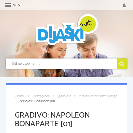
MENI
Domov
Zbirka gradiv
Zgodovina
Referati, seminarske naloge
Napoleon Bonaparte [01]
GRADIVO:
NAPOLEON
BONAPARTE [01]