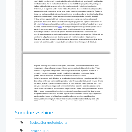
med rojalisti ,revolucionarji in nacionalisti korozike,odločil se je  da bo pristopil k meščanskim
revolucionarjem. Ker je imel dobro izobrazbo so mu dodelili čin podpolkovnika,postal pa je 
tudi povelnik v bataljona prostovolcev. Po zmagi v revoluciji v kateri so dosegli padec 
kraljevine,se je napoleon vrnil v redno vojsko. Kljub temo da se je med revolucijo postavil na 
stran meščanov in ne na stran vojske je po vrnitvi leta 1792 napredoval v stotnika. Že leto za 
tem pa se mu je ponudila izvrstna priložnost in sicer je vodil zasedbo pristanišča toullun ,ki so
ga imeli v rokah Britanci. V tem boju se je domislil izvrstnega taktike (napad iz okoliških 
hribov) pri tem napadu je bil tudi ranjen v stegno,a  ne zaman saj mu je uspelo zaseči 
pristanišče. 
Za to veliko dejanje je dobil naziv brigadnega generala, čeprav je bil star šele 24 
let.
 Leta 
1796
 je prevzel poveljstvo nad francoskimi četami, ki naj bi jug Francije branile pred 
Avstrijci, nameščenimi v severni 
Italiji
. Po zaslugi svojega briljantnega uma je po nizu bitk in 
spretnih manevrov porazil avstrijsko armado, osvojil severno Italijo in postal junak 
francoskega naroda. V tem času je spoznal 
 s katero se je tudi 
Josephine de Beauharnais
poroči,.Njegova uspešnost pa je začela skrbeti vodilne v državi,zato so ga leta 1798 poslali na
vojni pohot v Egipt,z namenom  da bi se ga znebili. Med bojevanjem v Egiptu pa je iz 
Časopisov razbral,da je Francija doživela mnoge poraze,zato je nemudoma zapustil Afriko in 
se odpravil proti Parizu,kjer se je pridružil 
zarotnikom, ki so strmoglavili direktorij, in 
razpustil prvo republiko.
 Leta 1799 je postal 
prvi konzul,
 V naslednjih štirih letih je začel 
reorganizacijo fravcoskega pravnega sistema, uprave, cerkve in šolstva in trgovino. V tem 
obdobju se je pokazal kot sposoben vojaški in politični voditelj. Vspostavil je red tudi v 
območjih, kjer so jih pretresali nemiri. 
Uredil je francosko valuto in reformiral davčno 
.
Leta 1804 se je dal maziliti ter se za tem sam okronal za cesarja.
politiko
Sedaj ko je zavladal svoji državi pa se je pokazala njegova težnja po zavzetju sosednjih držav. 
Zato je leta 1805 začel svoje vojaške pohode ,v katerih je zavladal italiji,prusiji in sveto rimsko
cesarstvo, Avstrijo je poiskušal oslabiti tako da je 1809 ustanovil ilerske province. Ločil se je 
od svoje žene saj mu ni mogla roditi sin,in se še isto leto poročil s  
avstrijsko princeso Marijo 
 ,s katero je nasledno leto dobil sina 
 .Sedaj pa je bila edina država
Luiso
Joseph-Francois-Charles
,ki je ni mogel  premagati Anglija,zato je jo poiskušall gospodarsko oslabiti,in sicer je vsem 
evropskim državam ukazal  da ne smejo trgovati z Veliko Britanijo. Vendar tega dogovora ni 
spostovala Rusija zato jo je Napoleon napadel sredi zime ,ter s tem naredil usodno 
napako,saj je veliko nejgovih vojakov med invazijo zmrznilo,in takoje doživel poraz. Leta 
1813 so napoleona napadli združeni Evropski narodi v bitki pri leipzigu ,imenovani bitka 
narodov,kjer napoleon doživi ponovn poraz,ki ga pripelje do kapitulacije. Po izgubi so 
Napoleona izgnali na sredozemski otok 
Elbo
. Že po enem letu na otoku pa mu je uspelo 
pobegnit,in sicer se je vrnil v Paris ter tam začel nov vojaški pohod,s svojoimi bivšimi vojaki,ki
Sorodne vsebine
so mu bili še vedno zvesti,a ta pohod se je hitro končal saj je doživel ponoven poraz proti 
evropskim državam v waterlooju.Po tem dogotko je bil izgnan na otok sveta helena, kjer je 
zastražen živel do svoje smrti leta 
1821
. Vzrok smrti je bila zastrupitev z arzenikom.
Sociološka metodologija
Rimljani [04]