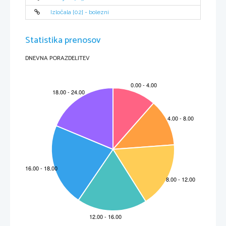
Izločala [02] - bolezni
Statistika prenosov
DNEVNA PORAZDELITEV
STROKOVNA EKSKURZIJA
V četrtek 25. oktobra, smo se odpravili na ekskurzijo v Ptuj. Kot vedno smo se
najprej okrepčali z malico, potem pa smo si ogledali ptujski grad in mesto.
Sledil je ogled Ptujske vinske kleti, z znamenitim lesenim sodom, v katerem točijo
vino. Najbolj zanimiva je vsekakor bila degustacija vina. 
Pot nas je vodila naprej na govedorejsko kmetijo Zidanič Ivana v Drstelju. Kmetija
je velika, sodobno opremljena. V hlevu so živali večinoma črnobele pasme, nekaj
pa je tudi lisaste. Imajo prosto rejo, molža pa poteka s pomočjo robota. Z
delovanjem robota so zelo zadovoljni. Vsaki novosti v hlevu pa se je potrebno
prilagoditi, tako ljudje kot živali  in ji dati svoj čas. 
Naslednja postaja je bila na vrtnarski kmetiji. Resnično smo imeli kaj videti. Vse je
bilo v cvetju, pripravljeno na praznik dneva mrtvih. Mnogo cvetja je odšlo z nami
domov.
Sledila je zadnja postaja, kot vedno najbolj naporna. Seveda za ene bolj, druge pa
manj. Pozno kosilo smo imeli na turistični kmetiji Lovrenc Ivan na Janževskem
vrhu. Gospodar nas pričakal kot se spodobi, z aperitivom in polnim košem smeha.
Po dobri večerji je sledila še degustacija vin, kar je nekaterim našim udeležencem
bilo zelo na kožo pisano. Po mukotrpnem pregovarjanju, da bi se pa le odpovedali
zadnjemu kozarcu vina, smo končno le bili vsi prisotni na avtobusu.
Nismo bili žejni, niti lačni, bili pa smo polni dobrih vtisov. Preživeli smo prijeten
dan, kjer je lahko vsak našel nekaj zase. Torej dobra popotnica tudi za letošnje
leto.