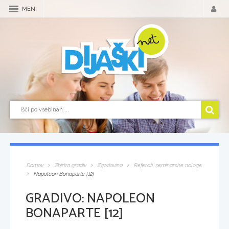
MENI
Domov
Zbirka gradiv
Zgodovina
Referati, seminarske naloge
Napoleon Bonaparte [12]
GRADIVO:
NAPOLEON
BONAPARTE [12]