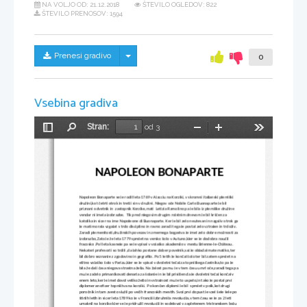
NA VOLJO OD:
21.12.2018
ŠTEVILO OGLEDOV: 822
ŠTEVILO PRENOSOV: 1594
Skrij/prikaži meni
Prenesi gradivo
0
Vsebina gradiva
Stran:
od 3
Preklopi
Najdi
Pomanjšaj
Povečaj
Orodja
stransko
vrstico
NAPOLEON BONAPARTE
Napoleon Bonaparte se je rodil leta 1769 v Ajacciu na Korziki, v skromni italjanski plemiški 
družini,kot četrti otrok in tretji sin v družini. Njegov oče Nobile Carlo Buonaparte je bil 
priznani odvetnik in  zastopnik Korzike,mati  Letizia Ramolino pa je bila iz plemiške družine 
vendar ni imela izobrazbe. 
 Tik pred njegovim drugim rojstnim dnevom je bil krščen za 
katolika in sicer na ime Napoleone di Buonaparte. Ker je bil zelo neutesan in nagajiv otrok ga 
je mati morala vzgajat s trdo disciplino in ravno zaradi tega je postal zelo vztrajen in trdoživ.  
Zaradi plemenitosti,družinskih povezav in zmernega bogastva je imel zelo dobre možnosti za 
izobrazbo,Zato je že leta 1779 sprejet na versko šolo v Autuno,kjer se je dodobra naučil 
fracosko .Pol leta kasneje pa se je vpisal v vojaško akademijo v mestu Brienne-le-Château. 
Nekateri profesorji so trdili ,da lahko postane dober povelnik,saj je obladal matematiko,ter 
bil dobro seznanje z zgodovino in gegrafijo. Po 5 letih je končal šolo ter bil zatem sprejet na 
elitno vojaško šolo v Parizu,kjer se je vpisal v dvoletni tečaj za topniškega častnika,to pa je 
bila že dalj časa njegova strastna želja. Na žalost pa mu je v tem času umrl oče,zaradi tega pa 
mu je začelo primanjkovati denarja za šolanje in je bil prisiljen da je dvoletni tečaj končal v 
enem leto,ker je imel dovol veliko željo in vstrajnost mu je to uspelo,in tako je postal prvi 
diplomeran oficer topništva na korziki.  Po končan diplomi je bil  sprejet v polk,kot drugi 
poročnik in tam zvesto služil po večih francoskih mestih. Svoj prvi dopust je vzel šele šele po 
štirjih letih in sicer leta 1789 ko je v Franciji izbruhnila revolucija,v tem času se je za 2 leti 
umaknil na korziko kjer se je pridružil revoluciji in sodeloval v zapletenem tristranskem boju 