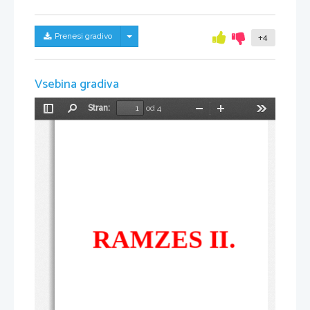
Skrij/prikaži meni
Prenesi gradivo
+4
Vsebina gradiva
Stran:
od 4
Preklopi
Najdi
Pomanjšaj
Povečaj
Orodja
stransko
vrstico
  RAMZES II.