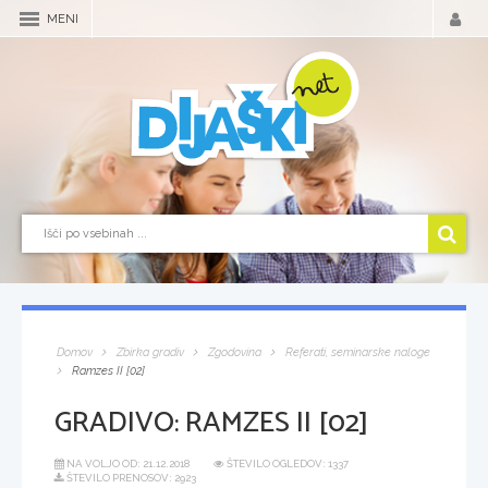
MENI
Domov
Zbirka gradiv
Zgodovina
Referati, seminarske naloge
Ramzes II [02]
GRADIVO:
RAMZES II [02]
NA VOLJO OD:
21.12.2018
ŠTEVILO OGLEDOV: 1337
ŠTEVILO PRENOSOV: 2923