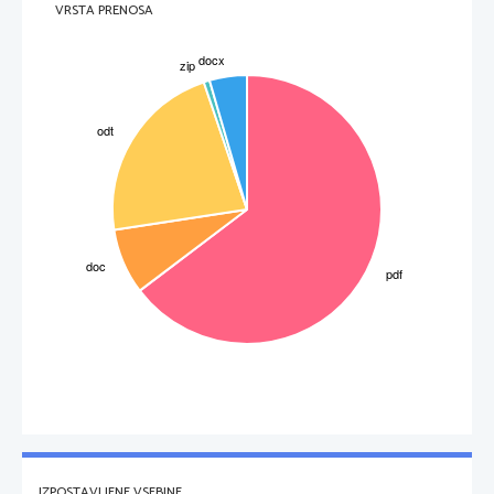
VRSTA PRENOSA
začel graditi njegov oče Seti I.
* v Tebah konča tempelj, ki sta ga začela 
graditi Tutmozis 3. in Amenofis 3.
* v Kalabši v Nubiji je dal v svojem templju 
upodobiti zmago nad Azijci in Etiopci 
IZPOSTAVLJENE VSEBINE