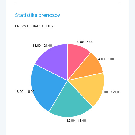
zatem je podpisal trojni mirovni sporazum s hetitskim 
kraljem Hatušilišem. Poročil pa se je tudi z hitisko 
princeso, in s tem utrdil dolgotrajni dogovor o 
Statistika prenosov
začasnem prenehanju oboroženih spopadov.
DNEVNA PORAZDELITEV
* slika prikazuje Setosa I. očeta Ramzesa II.
* slika prikazuje ženo Ramzesa Velikega. Dal
jo je večkrat prikazati v čezmerni velikosti, 
nekajkrat pa v miniaturni obliki.
             VELIKI GRADITELJ
Ramzes II. ni bil le velik vojskovodja, ampak 
se je v zgodovino vpisal tudi kot graditelj. Na
vsak način je želel ohraniti spomin nase in 
svoja dela pokazati kasnejšim generacijam, 
zato je zgradil ogromne templje po vsem 
Egiptu, nekatere lahko še danes 
občudujemo.
Najpomembnejši templji so:
* granitni tempelj v Tanisu (mesto na jugo 
Egipta)
* templji z obeliski v Heliopolisu 
* v Memfisu je posvetil tempelj bogu tega 
mesta – Ptahu
* v Abydosu blizu Teb konča tempelj, ki ga je