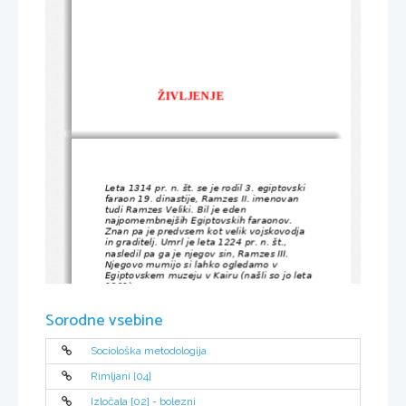
ŽIVLJENJE
Leta 1314 pr. n. št. se je rodil 3. egiptovski 
faraon 19. dinastije, Ramzes II. imenovan 
tudi Ramzes Veliki. Bil je eden 
najpomembnejših Egiptovskih faraonov. 
Znan pa je predvsem kot velik vojskovodja 
in graditelj. Umrl je leta 1224 pr. n. št., 
nasledil pa ga je njegov sin, Ramzes III. 
Njegovo mumijo si lahko ogledamo v 
Egiptovskem muzeju v Kairu (našli so jo leta 
1881).
                 VLADANJE
Sorodne vsebine
Prestol je nasledil za svojim očetom, faraonom Setijem
I., ter z vladanjem začel od svojega 24 leta pa vse do 
smrti ( 1290 pr. n. št. – 1224 pr. n. št. ), kar je bilo vse 
Sociološka metodologija
skupaj 66 let vladanja. Nadaljeval je očetove 
osvajalske pohode na območje današnjega Izraela, 
Rimljani [04]
Sirije, Jordanije in Libanona. V svojem petem letu 
vladanja se je bojeval s Hetiti v bitki pri Kadešu na 
Izločala [02] - bolezni
reki Orontes, ki se je končala neodločeno. Šestnajst let