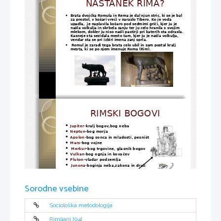
NASTANEK RIMA?
Brata dvojčka Romula in Rema je dal njun stric, ki se je bal 

za prestol, v košari vreči v naraslo Tibero. Ko je voda 
upadla,  je naplavila košaro pod sedmimi griči, kjer ju je 
našla volkulja in skrbela zanju ter ju celo hranila s svojim 
mlekom, dokler ju niso našli pastirji pri katerih sta odrasla. 
Kasneje sta sezidala mesto tam, kjer ju je našla volkulja, 
vendar sta se pri izbiri imena zanj sprla.
Romul je zaradi tega brata celo ubil in sam postal kralj 

mesta, ki se po njem imenuje Roma (Rim).
RIMSKI BOGOVI
Jupiter
-kralj bogov,bog neba

Neptun
-bog morja

Apolon
-bog sonca in mladosti, pesništva

Mars
-bog vojne

Merkur
-bog trgovine, glasnik bogov

Vulkan
-bog ognja in kovačev

Pluton
-vladar podzemlja

Junona
-boginja neba,zakona in družine

Cerera
-boginja rodovitnosti in žetve

Diana
-boginja plodnosti in lova

Venera
-boginja ljubezni in lepote

Sorodne vsebine
Minerva
-boginja modrosti

Vesta
-boginja ognjišča in ognja

Bakhus
-bog vina in veselja

Sociološka metodologija
Rimljani [04]