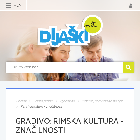
MENI
Domov
Zbirka gradiv
Zgodovina
Referati, seminarske naloge
Rimska kultura - značilnosti
GRADIVO:
RIMSKA KULTURA -
ZNAČILNOSTI