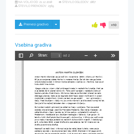
NA VOLJO OD:
21.12.2018
ŠTEVILO OGLEDOV: 1867
ŠTEVILO PRENOSOV: 2569
Skrij/prikaži meni
Prenesi gradivo
+10
Vsebina gradiva
Stran:
od 2
Preklopi
Najdi
Pomanjšaj
Povečaj
Orodja
stransko
vrstico
ANTON MARTIN SLOMŠEK 
Anton Martin Slomšek se je rodil 24. novembra  1800 v Slomu pri Ponikvi.  
Bil je prvorojenec očeta Marka in matere Marije. Še isti dan sta ga botra 
Uršula Zabukovšek in Simon Korže odnesla v cerkev sv .Martina, kjer je pri 
krstu dobil ime Anton.
 Njegov oče je v njem videl pridnega kmeta in naslednika kmetije. Mati pa 
si je želela da bi postal duhovnik. Tako je bil sprejet v nedeljsko šolo pri 
kaplanu Jakobu Prašnikarju. Ob koncu leta se je Slomšek izkazal za zelo 
dobrega učenca. Zato je za nagrado dobil lepo vezan molitvenik in pisan 
mošnjiček s srebrnikom. Kmalu za tem so ga poslali      na I. gimnazijo v 
Celju. Med študijem v Celju mu je umrla mama ki je bila stara komaj 46 let.
Zanj je bil to najbolj žalosten dan v njegovem življenju. 
Po končani celjski gimnaziji je odšel na licej v Ljubljano. Tam je postal 
sošolec slovenskega  pesnika Franceta Prešerna. Čez nekaj mesecev  je 
odšel študirat v Senj. Vendar je  bil še vedno v prijateljskih odnosih z 
Prešernom. Nadaljeval je z študijem teologije v Celovcu, kjer ga je v 3. 
letniku krški škof Jakob Pavlič posvetil v duhovnika. V Olimju je vodil svojo 
prvo mašo. Kasneje je delal na različnih duhovniških mestih. V Salzburgu  
je 5. julija leta 1846  prejel škofovsko posvečenje  ter bil imenovan za 
škofa
Lavantinske škofije
. 
Nastopili so težki časi. V Evropi se je že nekaj časa kuhalo, nato pa je 
pošteno zavrelo v revolucionarnem letu 1848. Slomšek ni bil zagovornik 
revolucije, ker je pomenila nasilje. Ljudi je pozival k temu naj bodo ponižni 