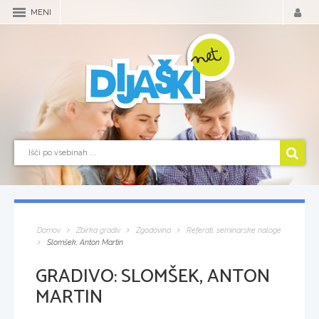
MENI
Domov
Zbirka gradiv
Zgodovina
Referati, seminarske naloge
Slomšek, Anton Martin
GRADIVO:
SLOMŠEK, ANTON
MARTIN