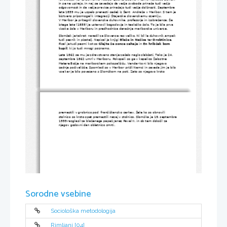
in se ne upirajo. In naj se zavedajo da večja svoboda prinaša tudi večjo 
odgovornost in da večje pravice prinašajo tudi večje dolžnosti. Septembra 
leta 1859 mu je uspelo prenesti sedež iz Šent  Andraža v Maribor. S tem je 
bistveno pripomogel k integraciji 
Štajerske
 slovenskemu ozemlju.
V Maribor je pritegnil slovenske duhovnike, profesorje in izobražence. Še 
istega leta (1859) je ustanovil bogoslovje in teološko šolo. To je bila prva 
visoka šola v Mariboru in predhodnica današnje mariborske univerze. 
Slomšek je takrat  naredil za Slovence res veliko. Ni bil le duhovnik,ampak 
tudi pesnik in pisatelj. Napisal je knjigi 
Blaže in Nežica
 ter 
Drobtinice
. 
Pisal je tudi pesmi kot so 
Glejte že sonce zahaja
 in 
En hribček bom 
kupil
, ki jo tudi mnogi poznamo.
Leta 1862 se mu je zdravstveno stanje začelo naglo slabšati. Tako je 24
. 
septembra 1862 umrl v Mariboru. Pokopali so ga v kapelico Žalostne 
Matere Božje na mariborskem pokopališču. Vendar to ni bilo njegovo 
zadnje počivališče. Spomladi so v Maribor prišli Nemci in seveda jim je bilo 
vse kar je bilo povezano s Slomškom na poti. Zato so njegovo krsto 
premestili v grobnico pod  frančiškansko cerkev. Šele ko so obnovili 
stolnico so krsto spet premestili nazaj v stolnico. Slomška je 
19. septembra
1999
razglasil za blaženega
papež Janez Pavel II.
 in ob tem določil za 
njegov 
godovni
 dan obletnico smrti.
Sorodne vsebine
Sociološka metodologija
Rimljani [04]