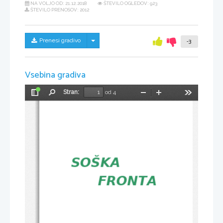
NA VOLJO OD:
21.12.2018
ŠTEVILO OGLEDOV: 923
ŠTEVILO PRENOSOV: 2012
Skrij/prikaži meni
Prenesi gradivo
-3
Vsebina gradiva
Stran:
od 4
Preklopi
Najdi
Pomanjšaj
Povečaj
Orodja
stransko
vrstico
SOŠKA
         FRONTA