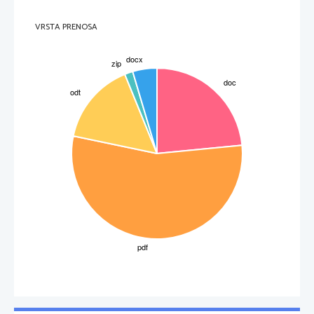
10. soška bitka (
12. maj
 – 
5. junij
1917
) 
Italijani so znova načrtovali prodor v Trst, zasedbo 
Kuka
 (611 m), 
Vodic (652 m), Sv. Gore in Škabrijela (646 m), s frontalnimi napadi iz
VRSTA PRENOSA
Gorice pa naj bi se prebili tudi v 
Vipavsko dolino
. Napadali so 
večinoma neuspešno. Avstrijci pa so ponovno zavzeli črto Frondar–
Fornazza-
Vršič
. 
11. soška bitka (
17. avgust
 – 
15. september
) 
To je bila zadnja italijanska ofenziva na 
Soči
. Italijani so pritisnili z 
vso močjo in dobro napadali, vendar so se kasneje zaradi 
nasprotnikove izčrpanosti vrnili na črto 
Log
-
Mešenjak
-
Hoje
-
Kal
-
Vrhovec
-
Madoni
-
Zagorje
-
Škabrijel
. Ker so Avstrijci v nadalnje dobro 