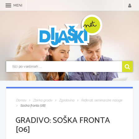
MENI
Domov
Zbirka gradiv
Zgodovina
Referati, seminarske naloge
Soška fronta [06]
GRADIVO:
SOŠKA FRONTA
[06]