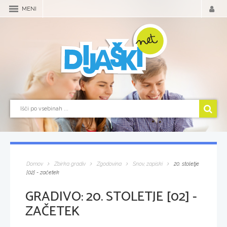
MENI
Domov
Zbirka gradiv
Zgodovina
Snov, zapiski
20. stoletje
[02] - začetek
GRADIVO:
20. STOLETJE [02] -
ZAČETEK