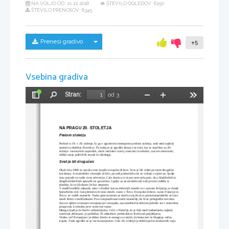
NA VOLJO OD:
21.12.2018
ŠTEVILO OGLEDOV: 6250
ŠTEVILO PRENOSOV: 6345
Skrij/prikaži meni
Prenesi gradivo
+5
Vsebina gradiva
Stran:
od 3
Preklopi
Najdi
Pomanjšaj
Povečaj
Orodja
stransko
vrstico
NA PRAGU 20. STOLETJA
Prelom stoletja
Prehod iz 19. v 20. stoletje, ki ga v zgodovini imenujemo prelom stoletja, sodi med najbolj 
zanimiva obdobja človeštva. Že tedaj se je zgodilo skoraj vse tisto, kar je značilno za 20. 
stoletje: vsestranski napredek, zlasti nesluten razvoj znanosti in tehnike, razcvet umetnosti, 
oblikovanje političnih strank in ideologij. 
Svet je bil drugačen
Okoli leta 1900 so usodo sveta krojile evropske države. Svet je bil videti povsem drugačen 
kot danes. Avtomobilov skorajda ni bilo, pa tudi primernih cest za vožnjo z njimi ne, ljudje 
niso poznali ne radia in ne televizije. Celo žarnica si ni povsem utrla poti, da o hladilnikih in 
drugih električnih aparatih ne govorimo. Ljudje so se navduševali nad prvimi izdelki iz 
plastike, ki se jih danes že kar otepamo.
V medčloveških odnosih, tako v družini kot na delovnih mestih in v javnem življenju je vladal
hierarhičen red. časi plemstva še niso minili, razen v Švici. Evropske države, razen Francije in
Švice, so vodili monarhi. Vsako glavno mesto je imelo svoj dvor in prestolonasledniki se niso 
smeli ženiti z meščankami. Prav nesposobnost starih monarhij, da bi se prilagodile novemu 
času in njihovo trmasto vztrajanje pri osvajalni, nacionalistični državni politiki sta v marsičem
prispevala k izbruhu prve svetovne vojne.
Mnogo ljudi je še živelo od kmetijstva. Celo v Nemčiji, ki je bila med industrijsko najbolj 
razvitimi državami, je približno 35 odstotkov prebivalstva živelo od poljdeljstva. 
Vedno več Evropejcev je dobro živelo in mnogi so verjeli, da bosta mir in blaginja večno 
trajala. Toda zgodilo se je ravno nasprotno. Celo 20. stoletje je dobilo pečat strahovitih vojn.