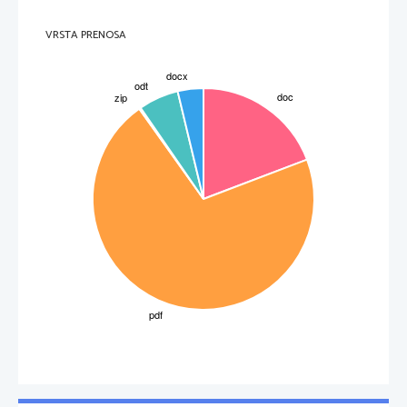
RELATIVNOSTNA TEORIJA-
 pravi, da je svetloba najhitrejša stvar na svetu in da bi se čas 
upočasnil, dolžine skrajšale in masa povečala, če bi lahko potovali s skoraj tolikšno hitrostjo 
kot svetloba.
VRSTA PRENOSA