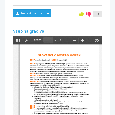
Skrij/prikaži meni
Prenesi gradivo
+6
Vsebina gradiva
Stran:
od 12
Preklopi
Najdi
Pomanjšaj
Povečaj
Orodja
stransko
vrstico
SLOVENCI V AVSTRO-OGRSKI
1867
1918
(uvedba dualizma) – 
(razpad AO)
1848
Zedinjena Slovenija
 program 
 (predvideva združitev vseh 

slovenskih dežel (Kranjske, Štajerske, Koroške, Goriške in Istre s Trstom) z 
enotnim zborom, avtonomijo in slovenskim jezikom kot uradnim in učnim 
jezikom. Ta program ne zahteva propada Avstrijske monarhije. Avstrija bi 
se morala preurediti iz izrazito centralistične v federativno ureditev).
1859
 Avstrija v vojni s Francijo izgubi Lombardijo

1850 – 59
Bachov absolutizem
 (neoabsolutizem): v tem 

obdobju samo 
kulturno delovanje Slovencev
 – Mohorjeva družba izdaja
slov. knjige, novo cerkveno središče v Mariboru...
1860 – 67
 priprava ustave (USTAVNA DOBA), kurijski volilni sistem 

(relativni cenzus! 
 Nemcem zagotavljal večino v parlamentu, temeljil na 

narodnostni in socialni nepravičnosti)
-
oktobrska diploma
 (federalizem – konzervativci)
-
februarski patent
 (centralizem – liberalci)
-
Začetek slov. političnega angažiranja
-
Živahno kulturno udejstvovanje (čitalnice – Levstik 
 prirejali so 

BESEDE –kulturne in zabavne prireditve) veča se ugled slovenščine)
-
Mladoslovenci 
(Levstik, Jurčič
)
, 
Staroslovenci 
(Bleiweis, Lovro 
Toman)
-
Telovadno društvo Južni sokol
-
Slovenska matica (nastala iz ljubljanske čitalnice – založba)
-
Dramsko društvo (predhodnik SNG)
1866 
 Avstrija v vojni s Prusijo izgubi Benečijo

1867
 zmaga Slovencev na deželnozborovskih volitvah na Kranjskem

-
uvedba dualizma
 (Slovenci izgubijo Prekmurje, večji pritisk 
germanizacije, ločitev od Hrvaške)
-
decembrska ustava
 (uzakoni demokratične pravice, tudi pravico 