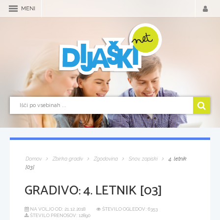
MENI
Domov
Zbirka gradiv
Zgodovina
Snov, zapiski
4. letnik
[03]
GRADIVO:
4. LETNIK [03]
NA VOLJO OD:
21.12.2018
ŠTEVILO OGLEDOV: 6353
ŠTEVILO PRENOSOV: 12890