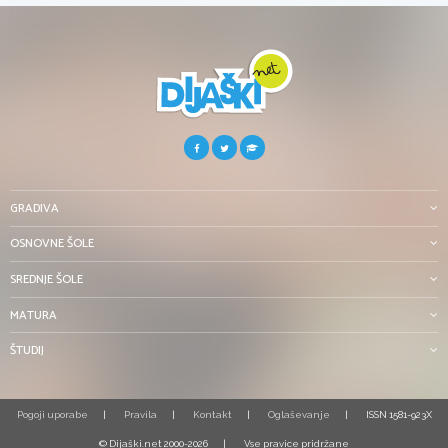
GRADIVA
OSNOVNE ŠOLE
SREDNJE ŠOLE
MATURA
ŠTUDIJ
Pogoji uporabe
Pravila
Kontakt
Oglaševanje
ISSN 1581-923X
© Dijaški.net 2000-2026
Vse pravice pridržane