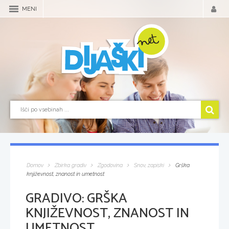
MENI
Domov
Zbirka gradiv
Zgodovina
Snov, zapiski
Grška
književnost, znanost in umetnost
GRADIVO:
GRŠKA
KNJIŽEVNOST, ZNANOST IN
UMETNOST