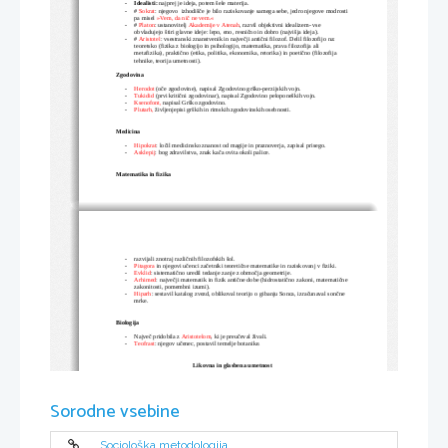
-
Idealisti:
 najprej je ideja, potem šele materija.
-
# 
Sokrat
: njegovo  izhodišče je bilo raziskovanje samega sebe, jedro njegove modrosti 
pa misel 
»Vem, da nič ne vem.«
-
# 
Platon
: ustanovitelj 
Akademije v Atenah
, razvil objektivni idealizem- vse 
obvladujejo štiri glavne ideje: lepo, eno, resnično in dobro (najvišja ideja).
-
# 
Aristotel
: vsestranski znanstvenik in največji antični filozof. Delil filozofijo na: 
teoretsko (fizika z biologijo in psihologijo, matematika, prava filozofija ali 
metafizika), praktično (etika, politika, ekonomika, retorika) in poetično (filozofija 
tehnike, teorija umetnosti).
Zgodovina
-
Herodot
 (oče zgodovine), napisal Zgodovino grško-perzijskih vojn.
-
Tukidid
 (prvi kritični zgodovinar), napisal Zgodovino peloponeških vojn.
-
Ksenofont,
 napisal Grško zgodovino.
-
Plutarh,
 življenjepisi grških in rimskih zgodovinskih osebnosti. 
Medicina
-
Hipokrat
: ločil medicinsko znanost od magije in praznoverja, zapisal prisego.
-
Asklepij
: bog zdravilstva, znak kača ovita okoli palice.
Matematika in fizika
-
razvijali znotraj različnih filozofskih šol.
-
Pitagora
 in njegovi učenci začetniki teoretične matematike in raziskovanj v fiziki.
-
Evklid
: sistematično uredil tedanje zanje z območja geometrije.
-
Arhimed
: največji matematik in fizik antične dobe (hidrostatično zakoni, matematične 
zakonitosti, pomembni izumi).
-
Hiparh
: sestavil katalog zvezd, oblikoval teorijo o gibanju Sonca, izračunaval sončne 
mrke.
Biologija
-
Največ pridobila z 
Aristotelom
, ki je preučeval živali.
-
Teofrast
: njegov učenec, postavil temelje botanike.
Likovna in glasbena umetnost
-
V ospredju človek in njegova lepota, skladnost telesa in duha (
kalokagatija
- skladnost 
lepega in dobrega).
-
V stavbarstvu trije slogi: 
dorski, jonski in korintski
.
-
Slikarstvo
: stensko, poslikavanje vaz.
Sorodne vsebine
-
Kiparstvo
: upodabljanje  človekove telesne lepote, tudi izražanje njegovih čustev. 
Najbolj znana 
Miron
 (kip metalca diska) 
in Fidija
 (zlati kip Atene).
-
Glasba
: Za Grke dar bogov. Posvečali so ji veliko pozornosti. Bila je pomemben del 
izobraževanja Grkov. V nekaterih polis obvezen pouk glasbe do 30. leta.
Sociološka metodologija