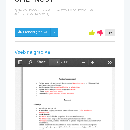
NA VOLJO OD:
21.12.2018
ŠTEVILO OGLEDOV: 1158
ŠTEVILO PRENOSOV: 2348
Skrij/prikaži meni
Prenesi gradivo
+7
Vsebina gradiva
Stran:
od 2
Preklopi
Najdi
Pomanjšaj
Povečaj
Orodja
stransko
vrstico
Grška književnost
-
Začetki segajo v 8. stol. prn.n.š, ko sta nastala 
Homerjeva epa
 in so Grki na podlagi 
feničanske pisave razvili svojo. 
-
Književnost se deli na 
arhaično
, 
klasično
 in 
helenistično
.
-
Epika
: Iliada, Odiseja- 
Homer
, Teogonija- 
Heziod
.
-
Lirika
: 
Sapfo, Anakreon, Pindar
.
-
Dramatika
: 
Ajshil, Sofokles, Evripid, Aristofan
.
-
Znanost
Filozofija
-
Razvila v 6. stol. pr. n.š.
-
Materialisti:
 najprej je materija, potem šele vse ostalo (
Tales, Anaksimen, 
Anaksimander
).
-
Predsokratiki: 
-
# 
Heraklit
: oče dialektike, prepričan, da se vse nenehno razvija.
-
# 
Demokrit:
 trdil, da je vsaka snov razdeljena na najmanjše delce- atome.
-
# 
Protagora
: sofist, utemeljil relativizem- ni splošno veljavnih resnic, saj so le-te stvar 
posameznika.
-
Sofisti: 
pozornost filozofov obrnili od narave k človeku in s široko zastavljenim 
kulturnim gibanjem spreminjali tradicionalne predstave o religiji, družbi, morali in 
resnici.