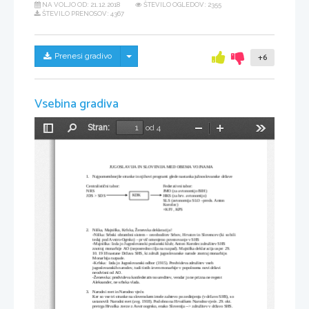
NA VOLJO OD:
21.12.2018
ŠTEVILO OGLEDOV: 2355
ŠTEVILO PRENOSOV: 4367
Skrij/prikaži meni
Prenesi gradivo
+6
Vsebina gradiva
Stran:
od 4
Preklopi
Najdi
Pomanjšaj
Povečaj
Orodja
stransko
vrstico
JUGOSLAVIJA IN SLOVENIJA MED OBEMA VOJNAMA
1.
Najpomembnejše stranke in njihovi programi glede nastanka južnoslovanske države
Centralistični tabor:
Federativni tabor:
NRS
JMO (za avtonomijo BIH)
KDK
JDS > SDS
HKS (za hrv. avtonomijo)
SLS (avtonomija SLO –preds. Anton 
Korošec)
+KPJ , KPS
2.
Niška, Majniška, Krfska, Ženevska deklaracija!
-Niška: Srbski obrambni sistem – osvoboditev Srbov, Hrvatov in Slovencev (ki so bili
tedaj pod Avstro-Ogrsko) – prvič omenjeno povezovanje v SHS
-Majniška: Izda jo Jugoslovanski poslanski klub; Anton Korošec:združitev SHS 
znotraj monarhije AO (neposredno cilja na razpad). Majniška deklaracija uspe: 29. 
10. 1918 nastane Država SHS, ki združi jugoslovanske narode znotraj monarhije. 
Monarhija razpade.
-Krfska:  Izda jo Jugoslovanski odbor (1915). Predvideva združitev vseh 
jugoslovanskih narodov, tudi tistih izven monarhije v popolnoma novi državi 
neodvisni od AO.
-Ženevska: predvideva konfederativno ureditev, vendar jo ne prizna ne regent 
Aleksander, ne srbska vlada.
3.
Narodni svet in Narodno vjeće.
Ker so vse tri stranke na slovenskem imele zahtevo po zedinjenju (v državo SHS), so 
ustanovili Narodni svet (avg. 1918). Podobno na Hrvaškem Narodno vjeće. 29. okt. 
pretrga Hrvaška zveze z Avstroogrsko, enako Slovenija --> združitev v državo SHS.