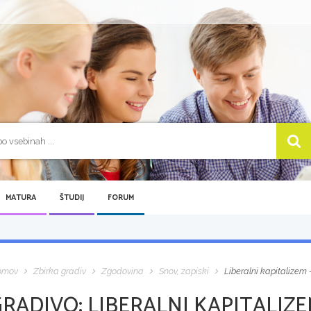
MATURA
ŠTUDIJ
FORUM
omov
Zbirka gradiv
Zgodovina
Snov, zapiski
Liberalni kapitalizem 
GRADIVO:
LIBERALNI KAPITALIZE