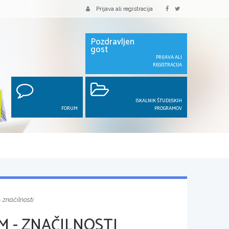
Prijava ali registracija
Pozdravljen
gost
PRIJAVA ALI
REGISTRACIJA
ISKALNIK ŠTUDIJSKIH
FORUM
PROGRAMOV
- značilnosti
M - ZNAČILNOSTI