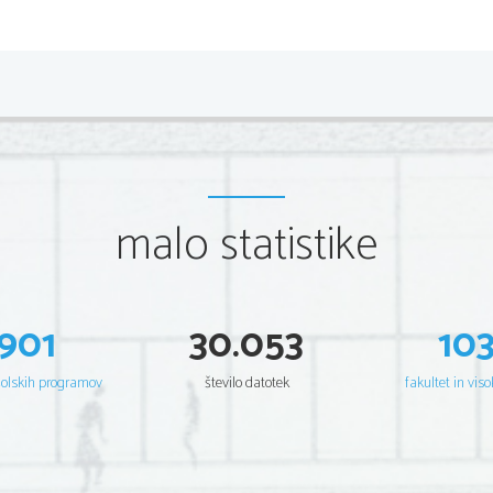
malo statistike
901
30.053
10
šolskih programov
število datotek
fakultet in viso