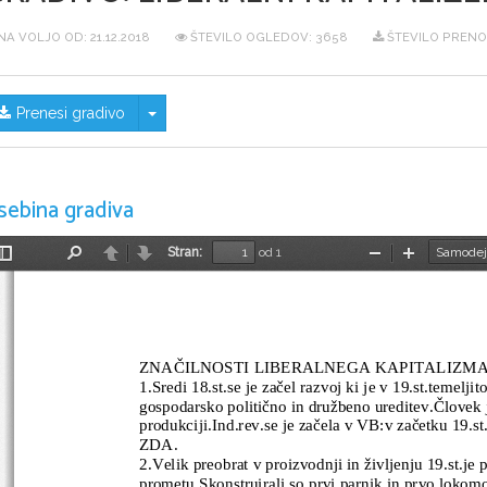
NA VOLJO OD:
21.12.2018
ŠTEVILO OGLEDOV: 3658
ŠTEVILO PRENO
Skrij/prikaži meni
Prenesi gradivo
sebina gradiva
Stran:
od 1
Preklopi
Najdi
Nazaj
Naprej
Pomanjšaj
Povečaj
stransko
vrstico
ZNAČILNOSTI LIBERALNEGA KAPITALIZM
1.Sredi 18.st.se je začel razvoj ki je v 19.st.temelji
gospodarsko politično in družbeno ureditev.Človek je
produkciji.Ind.rev.se je začela v VB:v začetku 19.s
ZDA.
2.Velik preobrat v proizvodnji in življenju 19.st.je 
prometu.Skonstruirali so prvi parnik in prvo lokomo