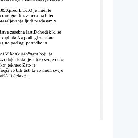
 1850,pred L.1830 je imel le 
o omogočili razmeroma hiter 
preseljevanje ljudi predvsem v 
dstva zasebna last.Dohodek ki se 
m kapitala.Na podlagi zasebne 
trg na podlagi ponudbe in 
nci.V konkurenčnem boju je 
oizvodnje.Tedaj je lahko svoje cene
 kot tekmec.Zato je 
jši so bili tisti ki so imeli svoje 
riščali delavce.