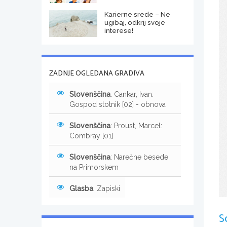
Karierne srede – Ne
ugibaj, odkrij svoje
interese!
ZADNJE OGLEDANA GRADIVA
Slovenščina
: Cankar, Ivan:
Gospod stotnik [02] - obnova
Slovenščina
: Proust, Marcel:
Combray [01]
Slovenščina
: Narečne besede
na Primorskem
Glasba
: Zapiski
S