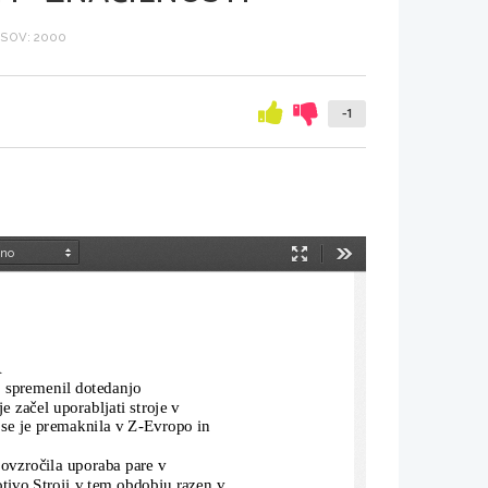
SOV: 2000
-1
Način
Orodja
predstavitve
A
to spremenil dotedanjo 
 začel uporabljati stroje v 
t.se je premaknila v Z-Evropo in 
povzročila uporaba pare v 
tivo.Stroji v tem obdobju razen v