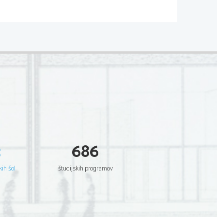
3
686
kih šol
študijskih programov