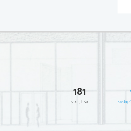
181
srednjih šol
srednje