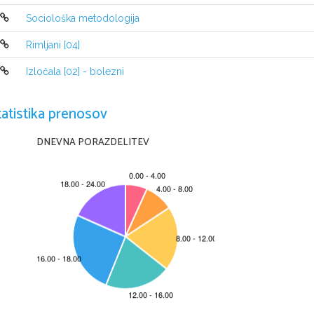
Sociološka metodologija
Rimljani [04]
Izločala [02] - bolezni
tatistika prenosov
DNEVNA PORAZDELITEV