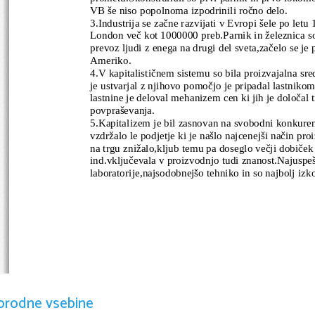
VB še niso popolnoma izpodrinili ročno delo.
3.Industrija se začne razvijati v Evropi šele po letu
London več kot 1000000 preb.Parnik in železnica s
prevoz ljudi z enega na drugi del sveta,začelo se je 
Ameriko.
4.V kapitalističnem sistemu so bila proizvajalna sre
je ustvarjal z njihovo pomočjo je pripadal lastniko
lastnine je deloval mehanizem cen ki jih je določal 
povpraševanja.
5.Kapitalizem je bil zasnovan na svobodni konkure
vzdržalo le podjetje ki je našlo najcenejši način pr
na trgu znižalo,kljub temu pa doseglo večji dobiček
ind.vključevala v proizvodnjo tudi znanost.Najuspešne
laboratorije,najsodobnejšo tehniko in so najbolj izko
orodne vsebine