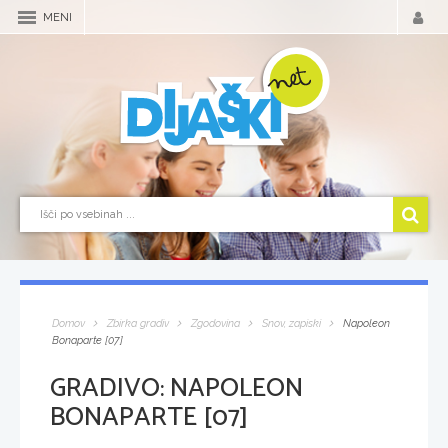
MENI
Domov
Zbirka gradiv
Zgodovina
Snov, zapiski
Napoleon
Bonaparte [07]
GRADIVO:
NAPOLEON
BONAPARTE [07]