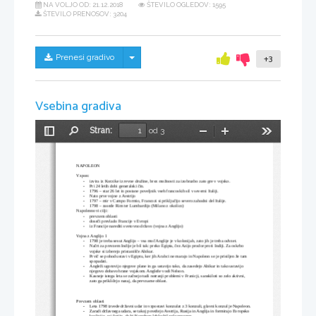
NA VOLJO OD:
21.12.2018
ŠTEVILO OGLEDOV: 1595
ŠTEVILO PRENOSOV: 3204
Skrij/prikaži meni
Prenesi gradivo
+3
Vsebina gradiva
Stran:
od 3
Preklopi
Najdi
Pomanjšaj
Povečaj
Orodja
stransko
vrstico
NAPOLEON
Vzpon:
izvira iz Korzike iz revne družine, brez možnosti za izobrazbo zato gre v vojsko.

Pri 24 letih dobi generalski čin.

1796 – star 26 let in postane poveljnik vseh francoskih sil v severni Italiji.

Nato prve vojne z Avstrijo

1797 – mir v Campo Formio, Francozi si priključijo severo zahodni del Italije.

1798 – zasede Rim ter Lumbardijo (Milano z okolico)

Napoleonovi cilji:
prevzem oblasti

doseči prevlado Francije v Evropi

iz Francije narediti svetovno državo (vojna z Anglijo)

Vojna z Anglijo 1
1798 je treba sesut Anglijo – vsa moč Anglije je v kolonijah, zato jih je treba odvzet.

Načrt za prevzem Indije je bil tak: preko Egipta, čez Azijo prodor proti Indiji. Za oskrbo 

vojske si izberejo pristanišče Abikur. 
Prvič se pohod ustavi v Egiptu, ker jih Arabci ne marajo in Napoleon se je prisiljen že tam 

spopadati. 
Angleži ugotovijo njegove plane in ga ustavijo tako, da zasedejo Abikur in tako ustavijo 

njegovo dobavo hrane vojakom. Angleže vodi Nelson. 
Kasneje istega leta se začnejo tudi notranji problemi v Franicji, sanskiloti so zelo aktivni, 

zato ga prikličejo nazaj, da prevzame oblast. 
Prevzem oblasti
Leta 1798 izvede državni udar in vzpostavi konzulat z 3 konzuli, glavni konzul je Napoleon.

Zaradi državnega udara, se takoj povežejo Avstrija, Rusija in Anglija in formirajo Evropsko 
