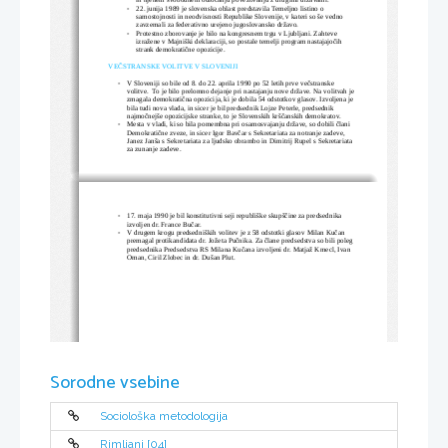
in njenem svobodnem odločanju povezovanju z drugimi državami.
22. junija 1989 je slovenska oblast predstavila Temeljno listino o 

samostojnosti in neodvisnosti Republike Slovenije, v kateri so še vedno 
zavzemali za federativno urejeno jugoslovansko državo.
Protestno zborovanje je bilo na kongresnem trgu v Ljubljani. Zahteve 

izražene v Majniški deklaraciji, so postale temelji program nastajajočih 
strank demokratične opozicije.
VEČSTRANSKE VOLITVE V SLOVENIJI
V Sloveniji so bile od 8. do 22. aprila 1990 po 52 letih prve večstranske 

volitve.  To je bilo prelomno dejanje pri nastajanju nove države. Na volitvah je 
zmagala demokratična opozicija, ki je dobila 54 odstotkov glasov. Izvoljena je 
bila tudi nova vlada, in sicer je bil predsednik Lojze Peterle, predsednik 
najmočnejše opozicijske stranke, to je Slovenskih krščanskih demokratov.
Mesta v vladi, ki so bila pomembna pri osamosvajanju države, so dobili člani 

Demokratične zveze, in sicer Igor Bavčar s Sekretariata za notranje zadeve, 
Janez Janša s Sekretariata za ljudsko obrambo in Dimitrij Rupel s Sekretariata 
za zunanje zadeve.
17. maja 1990 je bil konstitutivni seji republiške skupščine za predsednika 

izvoljen dr. France Bučar.
V drugem krogu predsedniških volitev je z 58 odstotki glasov Milan Kučan 

premagal protikandidata dr. Jožeta Pučnika. Za člane predsedstva so bili poleg 
predsednika Predsedstva RS Milana Kučana izvoljeni dr. Matjaž Kmecl, Ivan 
Oman, Ciril Zlobec in dr. Dušan Plut.
Sorodne vsebine
Sociološka metodologija
Rimljani [04]