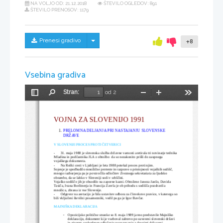
NA VOLJO OD:
21.12.2018
ŠTEVILO OGLEDOV: 891
ŠTEVILO PRENOSOV: 1179
Skrij/prikaži meni
Prenesi gradivo
+8
Vsebina gradiva
Stran:
od 2
Preklopi
Najdi
Pomanjšaj
Povečaj
Orodja
stransko
vrstico
VOJNA ZA SLOVENIJO 1991
1.
PRELOMNA DELJANJA PRI NASTAJANJU SLOVENSKE 
DRŽAVE
V SLOVENIJI PROCES PROTI ČETVERICI
-      31. maja 1988 je slovenska služba državne varnosti aretirala tri novinarje tednika
Mladina in podčastnika JLA z obtožbo  da so nezakonito prišli do zaupnega 
vojaškega dokumenta.
-      Na Roški cesti v Ljubljani je leta 1988 potekal proces proti njim.
Sojenje je spodbudilo množične proteste in razprave o pristojnosti vojaških sodišč, 
mnogo razburjenja pa je povzročila odločitev Zveznega sekretariata za ljudsko 
obrambo, da se lahko v Sloveniji sodi v srbščini.
Vojaško sodišče jih je obsodilo na zaporne kazni. Obtožene Janeza Janšo, Davida 
Tasiča, Ivana Borštnerja in Francija Zavrla je ob prihodu s sodišča pozdravila 
množica, zbrana iz vse Slovenije.
-      Odgovor na aretacijo je bila ustavitev odbora za človekove pravice, v katerega so
bili vključeni številni posamezniki, vodil pa ga je Igor Bavčar.
MAJNIŠKA DEKLARACIJA
Opozicijske politične stranke so 8. maja 1989 javno predstavile Majniško 

deklaracijo, dokument ki je vseboval zahtevo po suvereni slovenski državi 