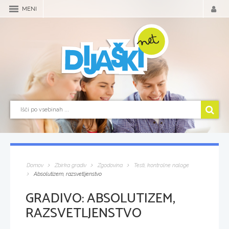
MENI
Domov
Zbirka gradiv
Zgodovina
Testi, kontrolne naloge
Absolutizem, razsvetljenstvo
GRADIVO:
ABSOLUTIZEM,
RAZSVETLJENSTVO