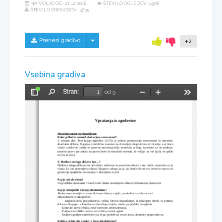
NA VOLJO OD:
21.12.2018
ŠTEVILO OGLEDOV: 4908
ŠTEVILO PRENOSOV: 3735
Skrij/prikaži meni
Prenesi gradivo
+2
Vsebina gradiva
Stran:
od 5
Preklopi
Najdi
Pomanjšaj
Povečaj
Orodja
stransko
vrstico
Vprašanja iz zgodovine
Absolutizem in merkantilizem
Kako je Bodin razmel vladarjevo suverenost?
V   svojem   delu   Šest   knjig   republike   (1576)   je   začrtal   pojmovanje   suverenosti   in   smernice
absolutne države. Njegova teoretična zasnove ne dovoljuje despotizma ali tiranije, saj mora
vladar upoštevati božje in naravno pravo(najvišja avtoriteta je bog, kateremu se on podreja,
naravno pravo pa temelji na pravičnosti in moralnih normah, ki veljajo za vse ljudi, ne gelde
na čas in kraj). 
T. Hobbes razlaga državo kot...?
Hobbes razlaga državo kot združitev cerkvene in posvetne oblasti v eni osebi, suverenu, to je
vladar, ki ima neomejeno oblast. Njegova naloga pa je, da brzda človekovo zversko naravo in
spreminja anarhično samovoljo v disciplino in red.
Kaj je absolutizem?
To je oblika vladavine, v kateri ima vladar neomejeno oblast (cerkveno in posvetno).
Kaj je omogočilo razvoj absolutizma?
Abolutizem temelji na: centralizirani oblasti, vojski, uradništvi in državni veri.
Absolutizem je omogočilo: 
-          Kapitalistično   gospodarstvo,   veliko   število   manufaktur,   ki   plačujejo   davek   in   polnijo
državno blagajno, s katerim se oborožuje vojska, vladar pa pridobi na ugledu.
-
Kolonije, nova tržišča, nove surovine, pritok denarja.
-
Podpora katoliške cerkve, ki si želi povrniti ugled.
-
Kraljeva podpora meščanstvu, ki ga pridobi na svojo stran, okrepitev gospodarstva.
Kakšna je funcija stanov v času absolutizma?