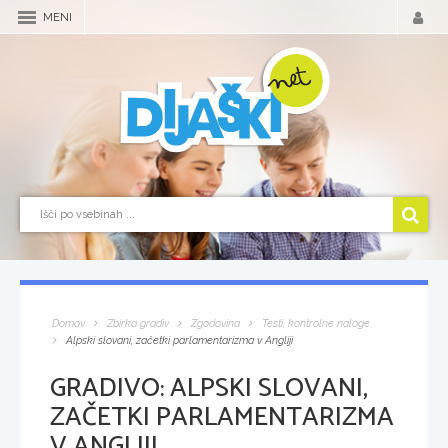
MENI
Domov
Zbirka gradiv
Zgodovina
Testi, kontrolne naloge
Alpski slovani, začetki parlamentarizma v Angliji
GRADIVO:
ALPSKI SLOVANI,
ZAČETKI PARLAMENTARIZMA
V ANGLIJI