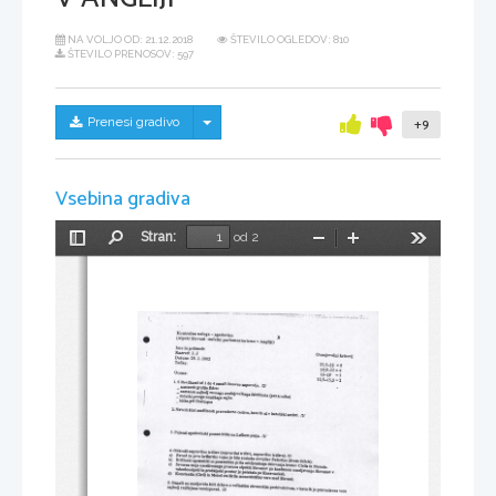
NA VOLJO OD:
21.12.2018
ŠTEVILO OGLEDOV: 810
ŠTEVILO PRENOSOV: 597
Skrij/prikaži meni
Prenesi gradivo
+9
Vsebina gradiva
Stran:
od 2
Preklopi
Najdi
Pomanjšaj
Povečaj
Orodja
stransko
vrstico