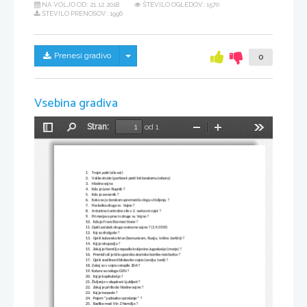
NA VOLJO OD:
21.12.2018
ŠTEVILO OGLEDOV: 1570
ŠTEVILO PRENOSOV: 1996
Skrij/prikaži meni
Prenesi gradivo
0
Vsebina gradiva
Stran:
od 1
Preklopi
Najdi
Pomanjšaj
Povečaj
Orodja
stransko
vrstico
1.
Trojni pakt (sile osi) 
2.
Vaške straže (partizani proti krščanskemu taboru)
3.
Hladna vojna
4.
Kdo je Leon Rupnik ?
5.
Kdo je zaveznik ?
6.
Kako se je ženskam spremenila vloga v življenju ?
7.
Posledica druge sv. Vojne ?
8.
Antantne/centralne sile v 2. svetovni vojni ?
9.
Primerjava prve in druge sv. Vojne ?
10.
 Kdo je Franc Rozman Stane ?
11.
Opiši začetek druge svetovne vojne ? (1.9.1939)
12.
 Kaj so dražgoše ?
13.
 Opiši kubansko krizo (komunizem, Rusija,  križno žarišče) ?
14.
 Kaj je okupacija ?
15.
 Zakaj je Nemčija napadla kraljevino Jugoslavijo (morje) ?
16.
 Premisli ali je bila uporaba atomske bombe neizbežna ?
17.
 Opiši značilnosti bliskovite vojne (orožje, tank) ?
18.
Zakaj so v vojno vstopile ZDA ?
19.
Katere so naloge OZN ?
20.
 Kaj je kapitulacija ?
21.
Življenje v okupirani Ljubljani ?
22.
 Zakaj je prišlo do hladne vojne ?
23.
 Kaj je torpedo ?
24.
 Pojem '' judovsko vprašanje '' ?
25.
 Razlike med V in Z Nemčijo ?