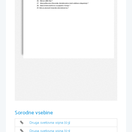
26.
 Kdo so veliki trije ?
27.
 Zakaj prištevamo Slovensko domobranstvo med sodelavce okupatorja ?
28.
 Katera krizna žarišča so se pojavila v Evropi ?
29.
Kdo je ustanovil slovensko domobranstvo ?
Sorodne vsebine
Druga svetovna vojna [03]
Druga svetovna vojna [03]