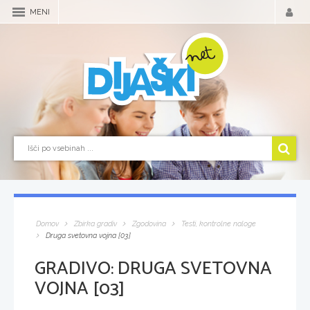
MENI
Domov
Zbirka gradiv
Zgodovina
Testi, kontrolne naloge
Druga svetovna vojna [03]
GRADIVO:
DRUGA SVETOVNA
VOJNA [03]