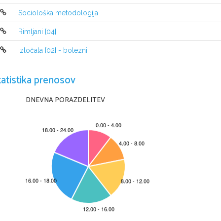
vojaških prodorov in velikih hunskih pustošenj.
Sociološka metodologija
Kdo so Germani (pisava, način življenja, obdelovanje ka
Rimljani [04]
germanskih držav?
Izločala [02] - bolezni
Germani so politično dobro organizirana ljudstva z bogato
ozemlje so že sprejeli krščanstvo. S krščanstvom se je me
prvotna pisava so rune, za prevod svetega pisma pa so jih 
tatistika prenosov
Razvila se je bogata umetniška dejavost. Poznali so prefi
kamnov in kož. Okraševali so orodja, orožja, uporabne pr
DNEVNA PORAZDELITEV
Germanski vladarij so imeli nazive patricij, konzul... Vlad
germansko pravo in v imenu cesarja staroselcem, za katere
z rimsko oblastjo, cerkvijo in rimskimi učenjaki.