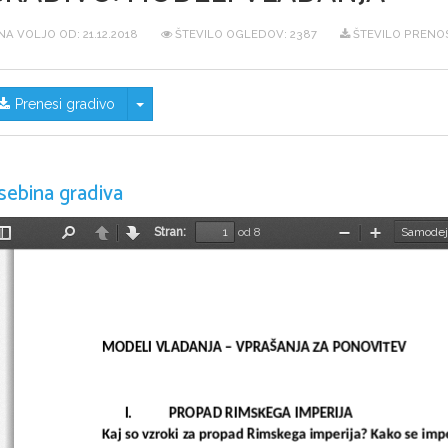
NA VOLJO OD:
21.12.2018
ŠTEVILO OGLEDOV: 2387
ŠTEVILO PRENOS
Skrij/prikaži meni
Prenesi gradivo
sebina gradiva
Stran:
od 8
Preklopi
Najdi
Nazaj
Naprej
Pomanjšaj
Povečaj
stransko
vrstico
MODELI VLADANJA – VPRAŠANJA ZA PONOVITEV
I.
PROPAD RIMSKEGA IMPERIJA
Kaj so vzroki za propad Rimskega imperija? Kako se imper