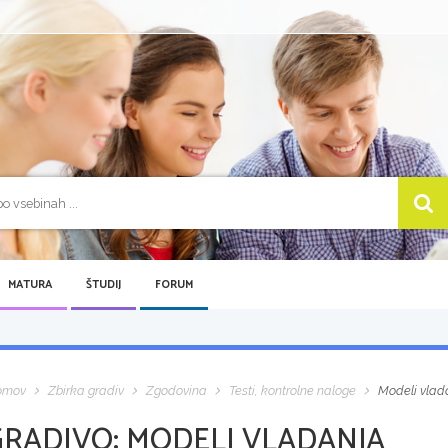
MATURA
ŠTUDIJ
FORUM
omov
Zbirka gradiv
Zgodovina
Testi, kontrolne naloge
Modeli vlad
GRADIVO:
MODELI VLADANJA