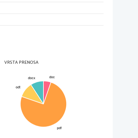
mnov) kako je urejeno vladanje 
 kulturo. V času naselitve na rimsko 
d Germani razširila pismenost. Njihova 
kombinirali z grško in latinsko pisavo. 
njene tehnike obdelovanja kovin, dragih
edmete, oblačila.
VRSTA PRENOSA
ali so Germanom za katere je veljalo 
 je veljalo rimsko pravo. Sodelovali so