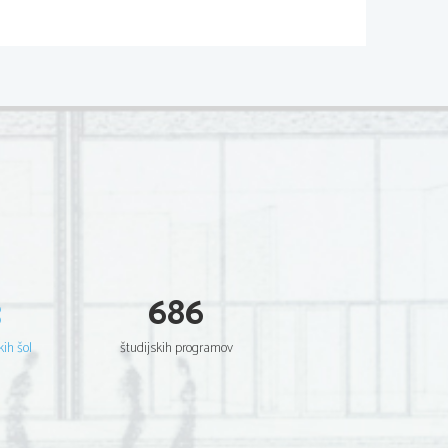
litveni valovi, kakšno ljudstvo je to 
ri? Kdaj je čas naseljevanja Slovanov?
omovina Slovanov je vzhodno od dežel 
elorusije, Ukrajine in Poljske.
ankah, ukvarjajo se s poljedeljstvom in 
o Sklavinoi, v najstarejših virih pa se 
3
686
 kaj so njihova nižja božanstva, 
kih šol
študijskih programov
IMPERIJA
imperija? Različna imena za 