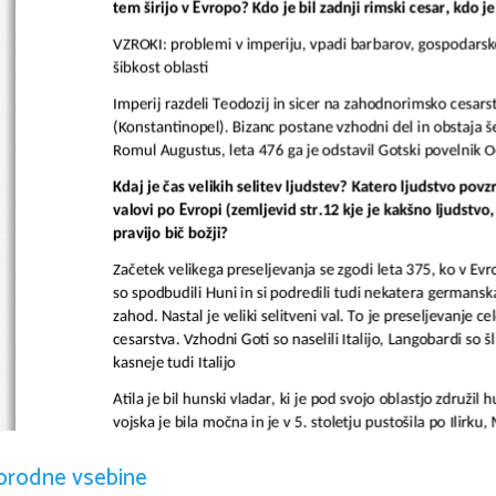
tem širijo v Evropo? Kdo je bil zadnji rimski cesar, kdo je
VZROKI: problemi v imperiju, vpadi barbarov, gospodarske, 
šibkost oblasti
Imperij razdeli Teodozij in sicer na zahodnorimsko cesar
(Konstantinopel). Bizanc postane vzhodni del in obstaja še 
Romul Augustus, leta 476 ga je odstavil Gotski povelnik Od
Kdaj je čas velikih selitev ljudstev? Katero ljudstvo povz
valovi po Evropi (zemljevid str.12 kje je kakšno ljudstvo,
pravijo bič božji?
Začetek velikega preseljevanja se zgodi leta 375, ko v Evr
so spodbudili Huni in si podredili tudi nekatera germanska 
zahod. Nastal je veliki selitveni val. To je preseljevanje c
cesarstva. Vzhodni Goti so naselili Italijo, Langobardi so š
kasneje tudi Italijo
Atila je bil hunski vladar, ki je pod svojo oblastjo združi
vojska je bila močna in je v 5. stoletju pustošila po Ilirku, M
nenapoadanje plačeval visok davek. S svojo vojsko je plenil 
orodne vsebine
Emono. Po njegovi smrti je hunska vojska razpadla. Posta
germanskem in slovanskem ljudskem izročilu. Vzdevek bič bož