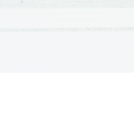
Konstantinopel.
ZAHODNI DEL:
germanski vpliv

politična razdrobljenost

gospodarsko in kulturno nazadovanje

naturalno gospodarstvo

VZHODNI DEL:
centraliziran

razvito denarno gospodarstvo

kmetijstvo

cvetoča obrt, trgovina, kultura

urejen davčni sistem

močna vojska

razkošje vladajočih
