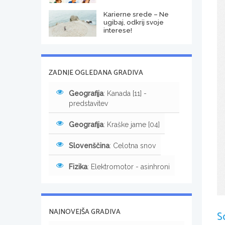
Karierne srede – Ne
ugibaj, odkrij svoje
interese!
ZADNJE OGLEDANA GRADIVA
Geografija
: Kanada [11] -
predstavitev
Geografija
: Kraške jame [04]
Slovenščina
: Celotna snov
Fizika
: Elektromotor - asinhroni
NAJNOVEJŠA GRADIVA
S