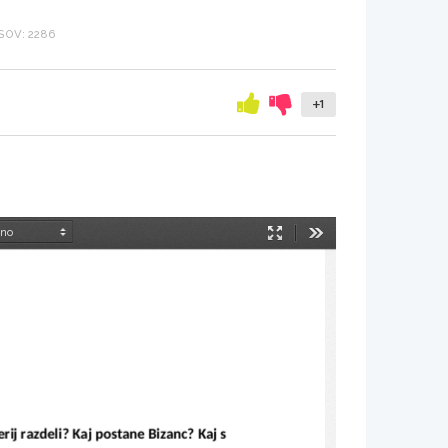
OV: 2286
+1
Način
Orodja
predstavitve
ij razdeli? Kaj postane Bizanc? Kaj s 