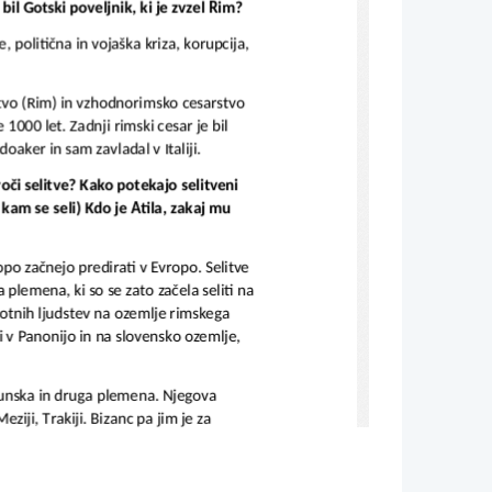
 bil Gotski poveljnik, ki je zvzel Rim?
politična in vojaška kriza, korupcija, 
stvo (Rim) in vzhodnorimsko cesarstvo 
1000 let. Zadnji rimski cesar je bil 
oaker in sam zavladal v Italiji.
roči selitve? Kako potekajo selitveni 
 kam se seli) Kdo je Atila, zakaj mu 
opo začnejo predirati v Evropo. Selitve 
plemena, ki so se zato začela seliti na 
elotnih ljudstev na ozemlje rimskega 
li v Panonijo in na slovensko ozemlje, 
l hunska in druga plemena. Njegova 
eziji, Trakiji. Bizanc pa jim je za 
po severni Italiji in požgal Oglej in 
l je legendarna osebnost v rimskem, 
ji je dobil zaradi hitrih, silovitih 