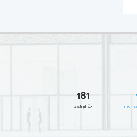
181
srednjih šol
srednje