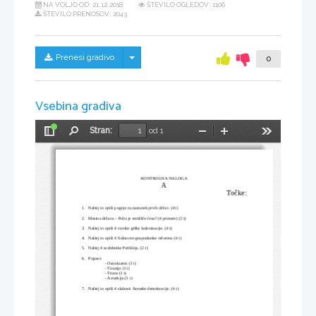
NA VOLJO OD:
21.12.2018
ŠTEVILO OGLEDOV: 1106
ŠTEVILO PRENOSOV: 2043
Skrij/prikaži meni
Prenesi gradivo
0
Vsebina gradiva
Stran:
od 1
Preklopi
Najdi
Pomanjšaj
Povečaj
Orodja
stransko
vrstico
KONTROLNA NALOGA
A
Točke:
1.
Naštej in opiši pogoje za nastanek prvih držav. (4 t)
2.
Mestna država – Polis je središče česa? (4 primere) (2 t)
3.
Naštej in opiši 4 vzroke grške kolonizacije. (4 t)
4.
Naštej in opiši 4 Solonove gospodarske reforme. (4 t)
5.
Naštej 4 sodobnike Perikleja. (2 t)
6.
Pojasni:
- Ostrakizem (1 t)
- Tiranija (1 t)
- Triere (1 t)
- Avtarkija (1 t)
7.
Naštej in opiši 4 slabosti Atenske demokracije. (4 t)