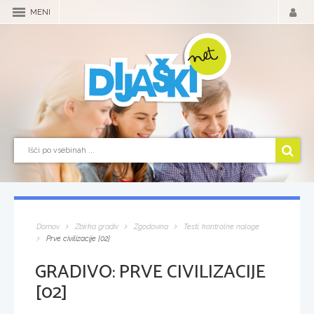
MENI
Domov
Zbirka gradiv
Zgodovina
Testi, kontrolne naloge
Prve civilizacije [02]
GRADIVO:
PRVE CIVILIZACIJE
[02]