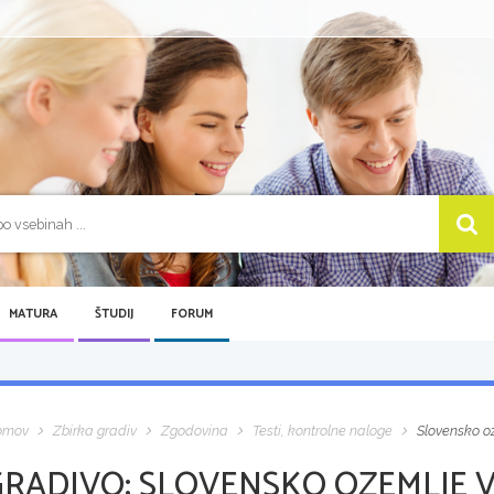
MATURA
ŠTUDIJ
FORUM
omov
Zbirka gradiv
Zgodovina
Testi, kontrolne naloge
Slovensko oz
GRADIVO:
SLOVENSKO OZEMLJE V