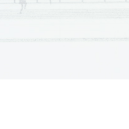
14.
Kdaj so staroselci dobili rimsko državlja
212
 – Cesar Karakala (karakalov edikt)
15.
Naštej arheološke najdbe in spomenike i
Šempeter v Savinjski dolini
: 
ostanki rimske ne
Ptuj
: 
opekarske peči, Orfejev spomenik, mitre
Emona
: 
kip emonca, oljenke, amfore 
16.
Katera verstva so bila prisotna na našem