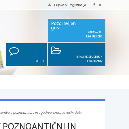
Prijava ali registracija
Pozdravljen
gost
PRIJAVA ALI
REGISTRACIJA
ISKALNIK ŠTUDIJSKIH
FORUM
PROGRAMOV
emlje v poznoantični in zgodnje-srednjeveški dobi
 POZNOANTIČNI IN