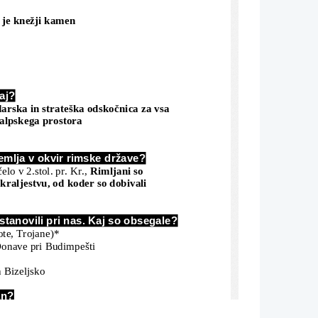
r je knežji kamen
aj?
darska in strateška odskočnica za vsa 
dalpskega prostora
emlja v okvir rimske države?
lo v 2.stol. pr. Kr., 
Rimljani so 
kraljestvu, od koder so dobivali 
ustanovili pri nas. Kaj so obsegale?
ote, Trojane)*
Donave pri Budimpešti
n Bizeljsko
an?
kega tabora ustanovil naselbino s statusom 