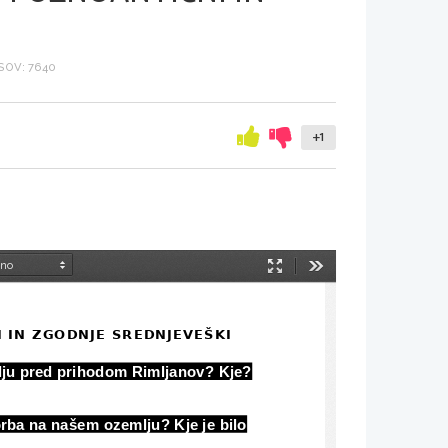
OV: 7640
+1
Način
Orodja
predstavitve
 IN ZGODNJE SREDNJEVEŠKI
lju pred prihodom Rimljanov? Kje?
orba na našem ozemlju? Kje je bilo 