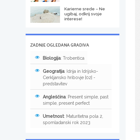
Karierne srede – Ne
ugibaj, odkrij svoje
interese!
ZADNJE OGLEDANA GRADIVA
Biologija
: Trobentica
Geografija
: Idrija in Idrijsko-
Cerkljansko hribovje [02] -
predstavitev
Angleščina
: Present simple, past
simple, present perfect
Umetnost
: Maturitetna pola 2,
spomladanski rok 2023