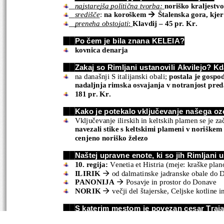
najstarejša politična tvorba:
noriško kraljestvo
središče
: 
na koroškem 
 Štalenska gora, kje

preneha obstojati
: 
Klavdij – 45 pr. Kr.
3.
Po čem je bila znana KELEIA?
kovnica denarja
4.
Zakaj so Rimljani ustanovili Akvilejo? Kd
na današnji S italijanski obali;
 postala je gospo
nadaljnja rimska osvajanja v notranjost pre
181 pr. Kr.
5.
Kako je potekalo vključevanje našega oz
Vključevanje ilirskih in keltskih plamen se je zače
navezali stike s keltskimi plameni v noriškem 
cenjeno noriško železo
6.
Naštej upravne enote, ki so jih Rimljani 
10. regija: 
Venetia et Histria (meje: kraške plan
ILIRIK
 od dalmatinske jadranske obale do 

PANONIJA
 Posavje in prostor do Donave 

NORIK
 večji del štajerske, Celjske kotline i

7.
S katerim mestom je povezan cesar Traj
Petovio
 v začetku 2.stol. je Trajan iz legijs
