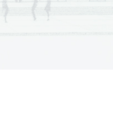
nstvo?
z rimskega obdobja pri nas
kropole
ji
 ozemlju v antiki?