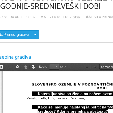
ZGODNJE-SREDNJEVEŠKI DOBI
NA VOLJO OD:
21.12.2018
ŠTEVILO OGLEDOV: 3139
ŠTEVILO PRENOS
Skrij/prikaži meni
Prenesi gradivo
sebina gradiva
Stran:
od 7
Preklopi
Najdi
Nazaj
Naprej
Pomanjšaj
Povečaj
stransko
vrstico
SLOVENSKO OZEMLJE V POZNOANTIČNI
DOBI
1.
Katera ljudstva so živela na našem ozem
Veneti, Kelti, Iliri, Tavriski, Noričani,  
2.
Kako se imenuje najstarejša politična tv
središče? Kdaj je prenehala obstajati?