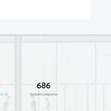
 IN ZGODNJE SREDNJEVEŠKI
e?
ega jezika, kulture med neromanska 
ki ...
 vplivom Rimljanov?
3
686
kih šol
študijskih programov
e, dišavnice
te pri nas