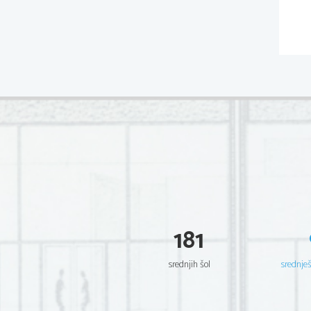
181
srednjih šol
srednje