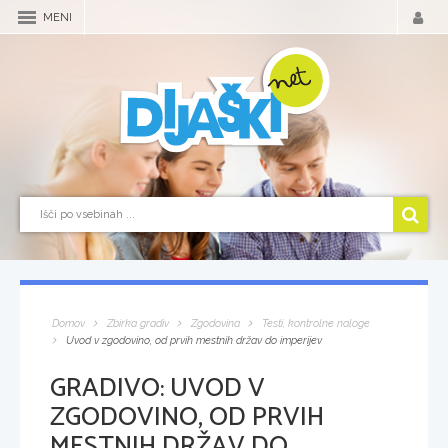
MENI
Domov
Zbirka gradiv
Zgodovina
Testi, kontrolne naloge
Uvod v zgodovino, od prvih mestnih držav do imperijev
GRADIVO:
UVOD V
ZGODOVINO, OD PRVIH
MESTNIH DRŽAV DO