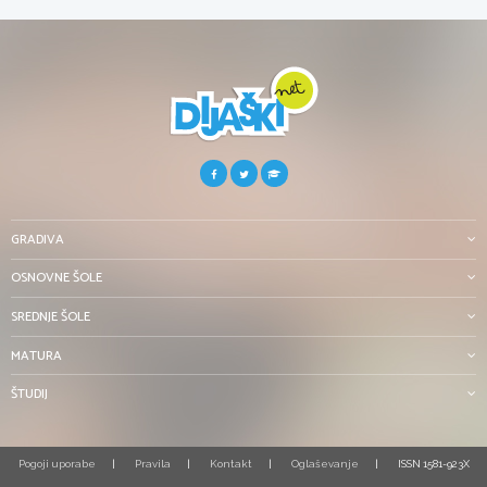
GRADIVA
OSNOVNE ŠOLE
SREDNJE ŠOLE
MATURA
ŠTUDIJ
Pogoji uporabe
Pravila
Kontakt
Oglaševanje
ISSN 1581-923X