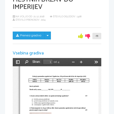
IMPERIJEV
NA VOLJO OD:
21.12.2018
ŠTEVILO OGLEDOV: 1308
ŠTEVILO PRENOSOV: 2104
Skrij/prikaži meni
Prenesi gradivo
-11
Vsebina gradiva
Stran:
od 4
Preklopi
Najdi
Pomanjšaj
Povečaj
Orodja
stransko
vrstico
Zakaj je pomembna zgodovina? Zgodovina, Od prvih mestnih držav do imperijev (del)
0-49%
50-63%
64-77%
78-89%
90-100%
nzd (1)
zd (2)
db (3)
pdb (4)
odl (5)
Ime in priimek:
Število točk, ocena:_________
/39,5T
__________
___________


1. Katera od navedenih trditev ne spada med naloge zgodovine?
/1T
a)
kritična presoja preteklosti
b)
preučevanje preteklosti od nastanka sveta
c)
oblikovanje zgodovinskega spomina
d)
seznanjanje z zgodovinsko resnico
2. Poimenuj pisni vir, ki ga vidiš na sliki. Katero pomožno zgodovinsko vedo bi uporabil pri 
preučevanju le-tega in zakaj?
/2T