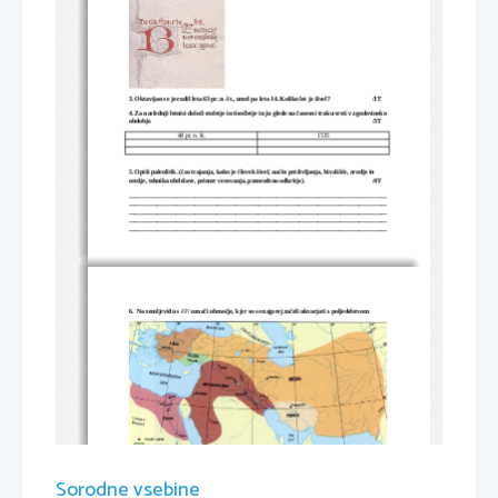
3. Oktavijan se je rodil leta 63 pr. n. št., umrl pa leta 14. Koliko let je živel?
/1T
4. Za naslednji letnici določi stoletje in tisočletje in ju glede na časovni trak uvrsti v zgodovinsko 
obdobje.
/3T
44 pr. n. št.
1515
5. Opiši paleolitik. (čas trajanja, kako je človek živel, način preživljanja, bivališče, orodje in 
orožje, tehnika obdelave, primer verovanja, pomembno odkritje).
/4T
__________________________________________________________________________________
__________________________________________________________________________________
__________________________________________________________________________________
__________________________________________________________________________________
__________________________________________________________________________________
6.  Na zemljevidu s ///// označi območje, kjer so se najprej začeli ukvarjati s poljedelstvom.
Sorodne vsebine