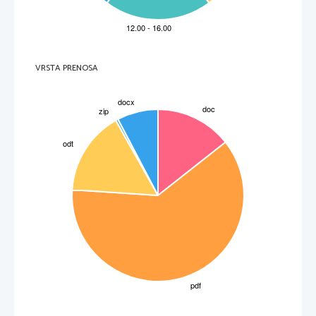
__________________________________________________________________________________
11. Pod sliko napiši ime pisave, ki jo vidiš, nato pa 
navedi in pojasni en razlog
 zakaj je nastala 
pisava.
/2T
VRSTA PRENOSA
_________________________
__________________________
________________________
__________________________
12. V čem se zakonodaja v RS razlikuje od zakonodaje starega Egipta? Pomagaj si z besediloma.
/1T
Državni zbor sprejema zakone v večfaznem postopku, če ni s poslovnikom drugače določeno.
Faraoni so bili zakonodajalci, vrhovni vojaški poveljniki, vrhovni svečeniki ter imeli vrhovno, upravno
in sodno oblast. 