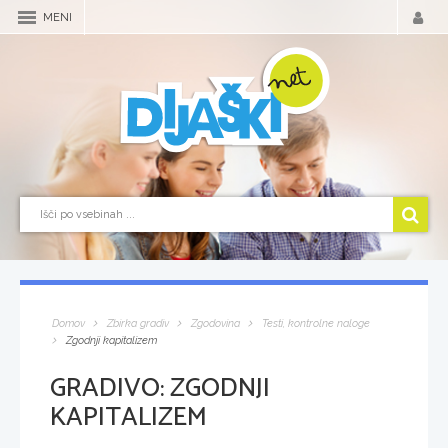
MENI
Domov
Zbirka gradiv
Zgodovina
Testi, kontrolne naloge
Zgodnji kapitalizem
GRADIVO:
ZGODNJI
KAPITALIZEM