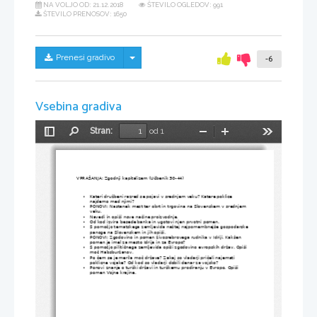
NA VOLJO OD:
21.12.2018
ŠTEVILO OGLEDOV: 991
ŠTEVILO PRENOSOV: 1650
Skrij/prikaži meni
Prenesi gradivo
-6
Vsebina gradiva
Stran:
od 1
Preklopi
Najdi
Pomanjšaj
Povečaj
Orodja
stransko
vrstico
VPRAŠANJA: Zgodnji kapitalizem (Učbenik 30-44)
Kateri družbeni razred se pojavi v srednjem veku? Katere poklice 

najdemo med njimi? 
PONOVI: Nastanek mest ter obrt in trgovina na Slovenskem v srednjem 

veku.
Navedi in opiši nove načine proizvodnje.

Od kod izvira besede banka in ugotovi njen prvotni pomen.

S pomočjo tematskega zemljevida naštej najpomembnejše gospodarske 

panoge na Slovenskem in jih opiši. 
PONOVI: Zgodovino in pomen živosrebrovega rudnika v Idriji. Kakšen 

pomen je imel za mesto Idrija in za Evropo?
S pomočjo pilitičnega zemljevida opiši zgodovino evropskih držav. Opiši 

moč Habsburžanov. 
Po čem se je merila moč države? Zakaj so vladarji pričeli najemati 

poklicne vojake? Od kod so vladarji dobili denar za vojsko?
Ponovi znanje o turški državi in turškemu prodiranju v Evropo. Opiši 

pomen Vojne krajine.