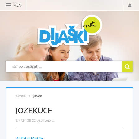
MENI
Domov
forum
JOZEKUCH
Z NAMI ŽE OD 23.08.2010 ...
2014-04-05