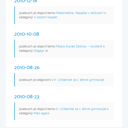
2010-12-18
jozekuch je objavil temo
Matematika. Napake v rešitvah?
v
kategoriji
V šolskih klopeh
2010-10-08
jozekuch je objavil temo
Mojca Kucler Dolinar – incident
v
kategoriji
Dogaja se
2010-08-26
jozekuch je odgovoril v
K: Učbenike za 1. letnik gimnazije
2010-08-23
jozekuch je objavil temo
K: Učbenike za 1. letnik gimnazije
v
kategoriji
Mali oglasi