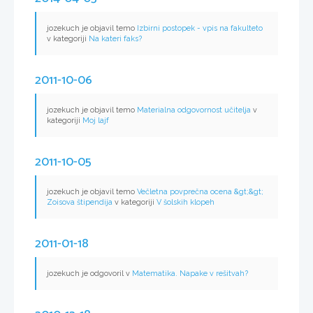
jozekuch je objavil temo
Izbirni postopek - vpis na fakulteto
v kategoriji
Na kateri faks?
2011-10-06
jozekuch je objavil temo
Materialna odgovornost učitelja
v
kategoriji
Moj lajf
2011-10-05
jozekuch je objavil temo
Večletna povprečna ocena &gt;&gt;
Zoisova štipendija
v kategoriji
V šolskih klopeh
2011-01-18
jozekuch je odgovoril v
Matematika. Napake v rešitvah?