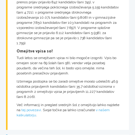
prenos prijav prijavilo 842 kandidatov (lani 745), v
programe srednjega poklicnega izobraževanja 5.159 kandidatov
(lani 4.721), v programe srednjega strokovnega
izobraževanja 10.071 kandidatov (lani 9.808) in v gimnazijske
programe 7.850 kandidatov (ter 103 kandidati na programih za
vzporedno izobraževanje) (lani 7.697). V programe splošne
gimnazije se je prijavilo 6.112 kandidatov (lani 5.938), za
strokovne gimnazije pa se je prijavilo 1.738 kandidatov (lani
1.759).
Omejitve vpisa so!
Tudi letos se omejitvam vpisa ni bilo mogoče izogniti. Vpis bo
omejen sicer na 69 šolah (lani 58), vendar velja posebej
poudariti, da večina teh šol, ki bodo vpis omejile, nima
posebnih presežkov prijavljenih.
Izbirnega postopka se bo zaradi omejitve moralo udeležiti 46,9
odstotka prijavljenih kandidatov (lani 35,7 odstotka) oziroma v
programih z omejitvijo vpisa je prijavljenih 11.227 kandidatov
(lani 8.206).
Več informacij in pregled srednjih šol z omejitvijo lahko najdete
na
tej povezavi
. Svoje točke pa lahko izračunate
v našem
kalkulatorju
.