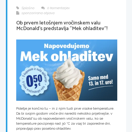
Splošno
0 komentarjev
sponzorirana objava
Ob prvem letošnjem vročinskem valu
McDonald's predstavlja "Mek ohladitev"!
Poletje je končno tu – in z njim tudi prve visoke temperature.
Da bi svojim gostom vroče dni naredili nekoliko prijetnejše, v
McDonald'su ob napovedanem vročinskem valu, ko se
temperature povzpnejo nad 30 °C za vsaj tri zaporedne dni,
pripravljajo prav posebno ohladitev.