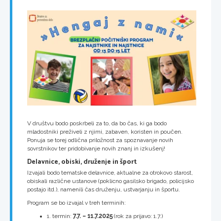
V društvu bodo poskrbeli za to, da bo čas, ki ga bodo
mladostniki preživeli z njimi, zabaven, koristen in poučen.
Ponuja se torej odlična priložnost za spoznavanje novih
sovrstnikov ter pridobivanje novih znanj in izkušenj!
Delavnice, obiski, druženje in šport
Izvajali bodo tematske delavnice, aktualne za otrokovo starost,
obiskali različne ustanove (poklicno gasilsko brigado, policijsko
postajo itd.), namenili čas druženju, ustvarjanju in športu.
Program se bo izvajal v treh terminih:
1. termin:
7.7. – 11.7.2025
(rok za prijavo: 1.7.)