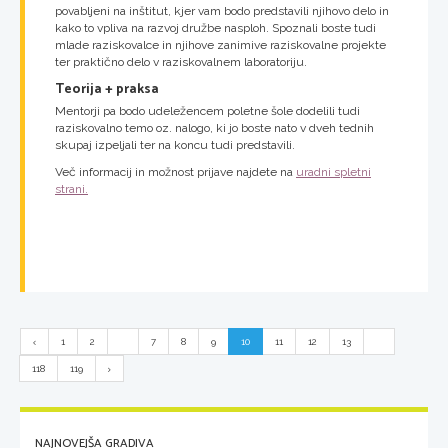
povabljeni na inštitut, kjer vam bodo predstavili njihovo delo in
kako to vpliva na razvoj družbe nasploh. Spoznali boste tudi
mlade raziskovalce in njihove zanimive raziskovalne projekte
ter praktično delo v raziskovalnem laboratoriju.
Teorija + praksa
Mentorji pa bodo udeležencem poletne šole dodelili tudi
raziskovalno temo oz. nalogo, ki jo boste nato v dveh tednih
skupaj izpeljali ter na koncu tudi predstavili.
Več informacij in možnost prijave najdete na
uradni spletni
strani.
1
2
...
7
8
9
10
11
12
13
...
118
119
NAJNOVEJŠA GRADIVA