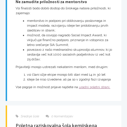
Ne zamudite priložnosti za mentorstvo
Vsi finalisti bodo dobili dostop do širokega nabora priložnosti, ki
zajemajo:
mentorstvo in podporo pri oblikovanju poslovnega in
impact modela, razvijanju ideje ter pridobivanju prvih
sledilcev in strank;
možnost, da osvojijo nagrado Social Impact Award, ki
vključuje finančno podporo, priznanje in vstopnico za
letno srečanje SIA Summit;
povezavo z našo mednarodno skupnostjo alumnov, ki jo
sestavlja več kot 1000 socialnih podjetnikov iz več kot
25 držav;
Prijavitelji morajo ustrezati nekaterim merilom, med drugim:
vsi člani ožje ekipe morajo biti stari med 14 in 30 let
ideje še niso izvedene, ali pa so v zgodnji fazi izvajanja
Vse pogoje in možnost prijave najdete na
uradni spletni strani.
Srednje šole
0 komentarjev
Poletna raziskovalna šola kemijskega