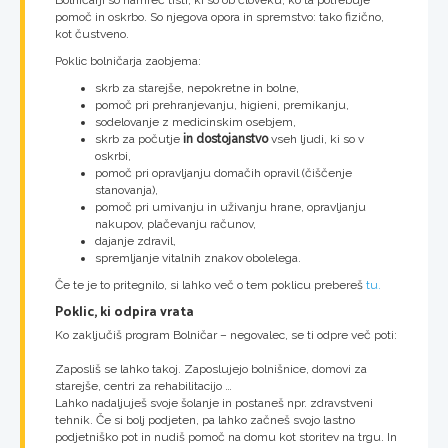
Bolničarji so namreč tisti, ki so ob človeku, ko ta potrebuje
pomoč in oskrbo. So njegova opora in spremstvo: tako fizično,
kot čustveno.
Poklic bolničarja zaobjema:
skrb za starejše, nepokretne in bolne,
pomoč pri prehranjevanju, higieni, premikanju,
sodelovanje z medicinskim osebjem,
skrb za počutje
in dostojanstvo
vseh ljudi, ki so v
oskrbi,
pomoč pri opravljanju domačih opravil (čiščenje
stanovanja),
pomoč pri umivanju in uživanju hrane, opravljanju
nakupov, plačevanju računov,
dajanje zdravil,
spremljanje vitalnih znakov obolelega.
Če te je to pritegnilo, si lahko več o tem poklicu prebereš
tu.
Poklic, ki odpira vrata
Ko zaključiš program Bolničar – negovalec, se ti odpre več poti:
Zaposliš se lahko takoj. Zaposlujejo bolnišnice, domovi za
starejše, centri za rehabilitacijo …
Lahko nadaljuješ svoje šolanje in postaneš npr. zdravstveni
tehnik. Če si bolj podjeten, pa lahko začneš svojo lastno
podjetniško pot in nudiš pomoč na domu kot storitev na trgu. In