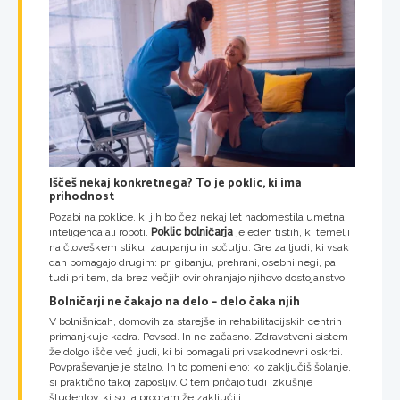
Iščeš nekaj konkretnega? To je poklic, ki ima
prihodnost
Pozabi na poklice, ki jih bo čez nekaj let nadomestila umetna
inteligenca ali roboti.
Poklic bolničarja
je eden tistih, ki temelji
na človeškem stiku, zaupanju in sočutju. Gre za ljudi, ki vsak
dan pomagajo drugim: pri gibanju, prehrani, osebni negi, pa
tudi pri tem, da brez večjih ovir ohranjajo njihovo dostojanstvo.
Bolničarji ne čakajo na delo – delo čaka njih
V bolnišnicah, domovih za starejše in rehabilitacijskih centrih
primanjkuje kadra. Povsod. In ne začasno. Zdravstveni sistem
že dolgo išče več ljudi, ki bi pomagali pri vsakodnevni oskrbi.
Povpraševanje je stalno. In to pomeni eno: ko zaključiš šolanje,
si praktično takoj zaposljiv. O tem pričajo tudi izkušnje
študentov, ki so ta program že zaključili.