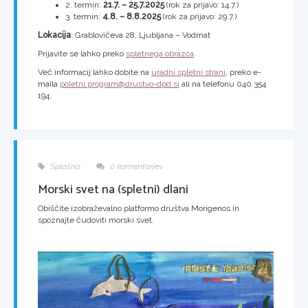
2. termin:
21.7. – 25.7.2025
(rok za prijavo: 14.7.)
3. termin:
4.8. – 8.8.2025
(rok za prijavo: 29.7.)
Lokacija
: Grablovičeva 28, Ljubljana – Vodmat
Prijavite se lahko preko
spletnega obrazca
.
Več informacij lahko dobite na
uradni spletni strani
, preko e-
maila
poletni.program@drustvo-dpd.si
ali na telefonu 040 354
194.
Splošno
0 komentarjev
Morski svet na (spletni) dlani
Obiščite izobraževalno platformo društva Morigenos in
spoznajte čudoviti morski svet.