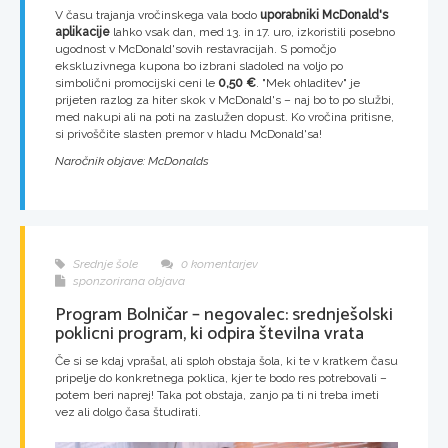
V času trajanja vročinskega vala bodo
uporabniki McDonald's
aplikacije
lahko vsak dan, med 13. in 17. uro, izkoristili posebno
ugodnost v McDonald'sovih restavracijah. S pomočjo
ekskluzivnega kupona bo izbrani sladoled na voljo po
simbolični promocijski ceni le
0,50 €
. "Mek ohladitev" je
prijeten razlog za hiter skok v McDonald's – naj bo to po službi,
med nakupi ali na poti na zaslužen dopust. Ko vročina pritisne,
si privoščite slasten premor v hladu McDonald'sa!
Naročnik objave: McDonalds
Srednje šole
0 komentarjev
sponzorirana objava
Program Bolničar – negovalec: srednješolski
poklicni program, ki odpira številna vrata
Če si se kdaj vprašal, ali sploh obstaja šola, ki te v kratkem času
pripelje do konkretnega poklica, kjer te bodo res potrebovali –
potem beri naprej! Taka pot obstaja, zanjo pa ti ni treba imeti
vez ali dolgo časa študirati.