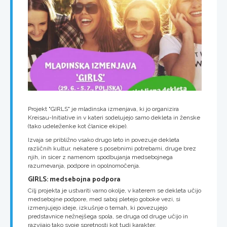
Projekt "GIRLS" je mladinska izmenjava, ki jo organizira
Kreisau-Initiative in v kateri sodelujejo samo dekleta in ženske
(tako udeleženke kot članice ekipe).
Izvaja se približno vsako drugo leto in povezuje dekleta
različnih kultur, nekatere s posebnimi potrebami, druge brez
njih, in sicer z namenom spodbujanja medsebojnega
razumevanja, podpore in opolnomočenja.
GIRLS: medsebojna podpora
Cilj projekta je ustvariti varno okolje, v katerem se dekleta učijo
medsebojne podpore, med saboj pletejo goboke vezi, si
izmenjujejo ideje, izkušnje o temah, ki povezujejo
predstavnice nežnejšega spola, se druga od druge učijo in
razvijajo tako svoje spretnosti kot tudi karakter.