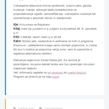
Ustvarjalne delavnice (ročne spretnosti, izrazni ples, glasba,
kuhanje, risanje, slikanje) bodo osredotočene na
pripovedovanje zgodb, samorefleksijo, ustvarjalno izražanje ter
ozaveščanje o pravicah žensk in solidarnosti.
Kje:
Krzyzowa na Poljskem,
Kdaj:
med 29. junijem in 5. julijem 2025 (odhod 28. 6., povratek
5.7.)
Kdo:
7 deklet, starih med 13 in 18 let
Kako:
Stroški poti, nastanitve in prehrane so kriti iz programa
Erasmus+, udeleženke krijejo samo strošek prijavnine, ki znaša
60 eur (v kolikor je prijavnina večja ovira, nam to sporočite in
najdemo alternativno rešitev).
Potovanje organizira Zavod Dobra pot. Za varnost je
poskrbljeno, skupino deklet bosta ves čas spremljali izkušeni
mladinski delavki.
Več informacij najdete na
tej povezavi
ali
uradni brošuri
.
Program po dnevih je na voljo
tukaj
.
Srednje šole
0 komentarjev