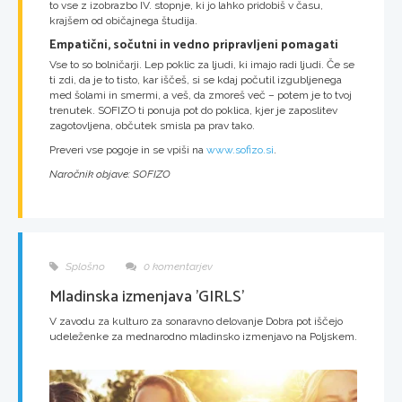
to vse z izobrazbo IV. stopnje, ki jo lahko pridobiš v času,
krajšem od običajnega študija.
Empatični, sočutni in vedno pripravljeni pomagati
Vse to so bolničarji. Lep poklic za ljudi, ki imajo radi ljudi. Če se
ti zdi, da je to tisto, kar iščeš, si se kdaj počutil izgubljenega
med šolami in smermi, a veš, da zmoreš več – potem je to tvoj
trenutek. SOFIZO ti ponuja pot do poklica, kjer je zaposlitev
zagotovljena, občutek smisla pa prav tako.
Preveri vse pogoje in se vpiši na
www.sofizo.si
.
Naročnik objave: SOFIZO
Splošno
0 komentarjev
Mladinska izmenjava 'GIRLS'
V zavodu za kulturo za sonaravno delovanje Dobra pot iščejo
udeleženke za mednarodno mladinsko izmenjavo na Poljskem.