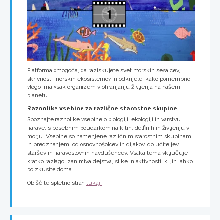
Platforma omogoča, da raziskujete svet morskih sesalcev,
skrivnosti morskih ekosistemov in odkrijete, kako pomembno
vlogo ima vsak organizem v ohranjanju življenja na našem
planetu.
Raznolike vsebine za različne starostne skupine
Spoznajte raznolike vsebine o biologiji, ekologiji in varstvu
narave, s posebnim poudarkom na kitih, delfinih in življenju v
morju. Vsebine so namenjene različnim starostnim skupinam
in predznanjem: od osnovnošolcev in dijakov, do učiteljev,
staršev in naravoslovnih navdušencev. Vsaka tema vključuje
kratko razlago, zanimiva dejstva, slike in aktivnosti, ki jih lahko
poizkusite doma.
Obiščite spletno stran
tukaj.