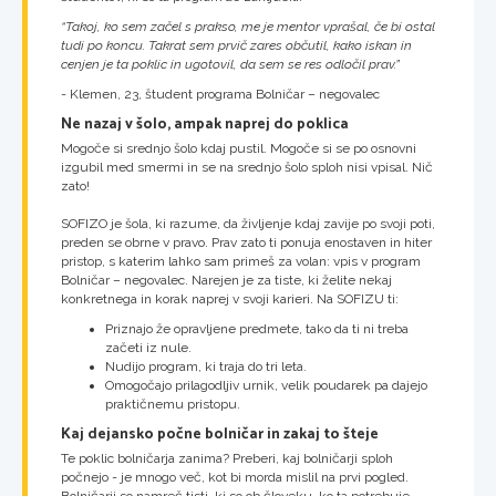
“Takoj, ko sem začel s prakso, me je mentor vprašal, če bi ostal
tudi po koncu. Takrat sem prvič zares občutil, kako iskan in
cenjen je ta poklic in ugotovil, da sem se res odločil prav.”
- Klemen, 23, študent programa Bolničar – negovalec
Ne nazaj v šolo, ampak naprej do poklica
Mogoče si srednjo šolo kdaj pustil. Mogoče si se po osnovni
izgubil med smermi in se na srednjo šolo sploh nisi vpisal. Nič
zato!
SOFIZO je šola, ki razume, da življenje kdaj zavije po svoji poti,
preden se obrne v pravo. Prav zato ti ponuja enostaven in hiter
pristop, s katerim lahko sam primeš za volan: vpis v program
Bolničar – negovalec. Narejen je za tiste, ki želite nekaj
konkretnega in korak naprej v svoji karieri. Na SOFIZU ti:
Priznajo že opravljene predmete, tako da ti ni treba
začeti iz nule.
Nudijo program, ki traja do tri leta.
Omogočajo prilagodljiv urnik, velik poudarek pa dajejo
praktičnemu pristopu.
Kaj dejansko počne bolničar in zakaj to šteje
Te poklic bolničarja zanima? Preberi, kaj bolničarji sploh
počnejo - je mnogo več, kot bi morda mislil na prvi pogled.