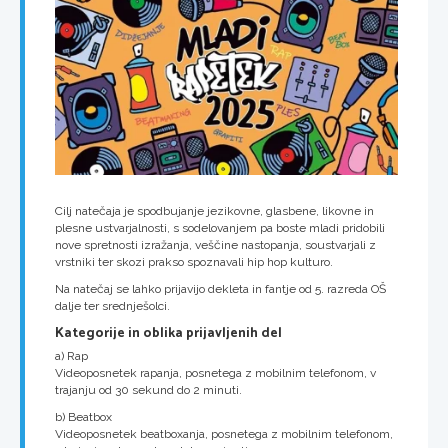
Cilj natečaja je spodbujanje jezikovne, glasbene, likovne in
plesne ustvarjalnosti, s sodelovanjem pa boste mladi pridobili
nove spretnosti izražanja, veščine nastopanja, soustvarjali z
vrstniki ter skozi prakso spoznavali hip hop kulturo.
Na natečaj se lahko prijavijo dekleta in fantje od 5. razreda OŠ
dalje ter srednješolci.
Kategorije in oblika prijavljenih del
a) Rap
Videoposnetek rapanja, posnetega z mobilnim telefonom, v
trajanju od 30 sekund do 2 minuti.
b) Beatbox
Videoposnetek beatboxanja, posnetega z mobilnim telefonom,