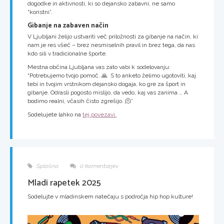
dogodke in aktivnosti, ki so dejansko zabavni, ne samo
“koristni”.
Gibanje na zabaven način
V Ljubljani želijo ustvariti več priložnosti za gibanje na način, ki
nam je res všeč – brez nesmiselnih pravil in brez tega, da nas
kdo sili v tradicionalne športe.
Mestna občina Ljubljana vas zato vabi k sodelovanju:
“Potrebujemo tvojo pomoč. 🙏 S to anketo želimo ugotoviti, kaj
tebi in tvojim vrstnikom dejansko dogaja, ko gre za šport in
gibanje. Odrasli pogosto mislijo, da vedo, kaj vas zanima … A
bodimo realni, včasih čisto zgrešijo. 🫠”
Sodelujete lahko na
tej povezavi.
Splošno
0 komentarjev
Mladi rapetek 2025
Sodelujte v mladinskem natečaju s področja hip hop kulture!