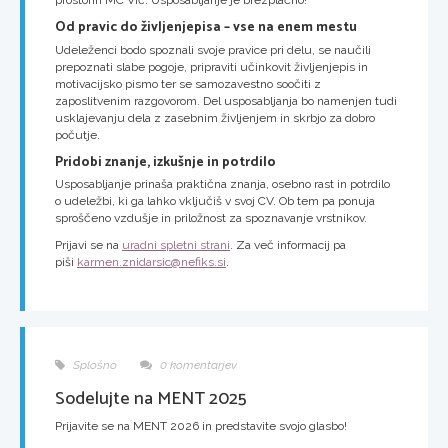
prostorih MC Vič. Usposabljanje je brezplačno!
Od pravic do življenjepisa – vse na enem mestu
Udeleženci bodo spoznali svoje pravice pri delu, se naučili
prepoznati slabe pogoje, pripraviti učinkovit življenjepis in
motivacijsko pismo ter se samozavestno soočiti z
zaposlitvenim razgovorom. Del usposabljanja bo namenjen tudi
usklajevanju dela z zasebnim življenjem in skrbjo za dobro
počutje.
Pridobi znanje, izkušnje in potrdilo
Usposabljanje prinaša praktična znanja, osebno rast in potrdilo
o udeležbi, ki ga lahko vključiš v svoj CV. Ob tem pa ponuja
sproščeno vzdušje in priložnost za spoznavanje vrstnikov.
Prijavi se na
uradni spletni strani
. Za več informacij pa
piši
karmen.znidarsic@nefiks.si
.
Splošno
0 komentarjev
Sodelujte na MENT 2025
Prijavite se na MENT 2026 in predstavite svojo glasbo!