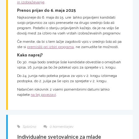
in izobraževanje
.
Prenos prijav do 6. maja 2025
Najkasneje do 6. maja do 15. ure lahko prijavljeni kandidati
svojo prijavnico za vpis prenesete na drugo srednjo šolo ali
program. Podatki o stanju prijavljenih kažejo, da je na voljo še
dovolj mest za izbiro na vseh vrstah izobraževalnih programov.
Če menite, da bi s tem lažje zagotovili vpis v srednjo šolo ali pa
ste si
premislili pri izbiri programa
, ne zamudite te možnosti.
Kako naprej?
Do 30. maja bodo srednje šole kandidate obvestile o omejitvah
vpisa, 16. junija pa bo že potekal vpis za sprejete v 1. krogu.
Do 24. junija nato poteka prijava za vpis v 2. krogu izbirnega
postopka, do 2. julija pa še vpis za sprejete v 2. krogu.
Natančen rokovnik z vsemi pomembnimi datumi lahko
najdete
na tej povezavi
.
Splošno
0 komentarjev
Individualne svetovalnice za mlade