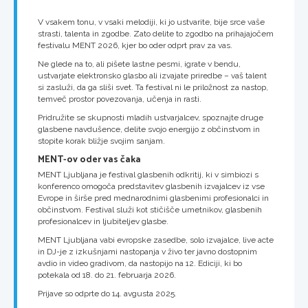
V vsakem tonu, v vsaki melodiji, ki jo ustvarite, bije srce vaše
strasti, talenta in zgodbe. Zato delite to zgodbo na prihajajočem
festivalu MENT 2026, kjer bo oder odprt prav za vas.
Ne glede na to, ali pišete lastne pesmi, igrate v bendu,
ustvarjate elektronsko glasbo ali izvajate priredbe – vaš talent
si zasluži, da ga sliši svet. Ta festival ni le priložnost za nastop,
temveč prostor povezovanja, učenja in rasti.
Pridružite se skupnosti mladih ustvarjalcev, spoznajte druge
glasbene navdušence, delite svojo energijo z občinstvom in
stopite korak bližje svojim sanjam.
MENT-ov oder vas čaka
MENT Ljubljana je festival glasbenih odkritij, ki v simbiozi s
konferenco omogoča predstavitev glasbenih izvajalcev iz vse
Evrope in širše pred mednarodnimi glasbenimi profesionalci in
občinstvom. Festival služi kot stičišče umetnikov, glasbenih
profesionalcev in ljubiteljev glasbe.
MENT Ljubljana vabi evropske zasedbe, solo izvajalce, live acte
in DJ-je z izkušnjami nastopanja v živo ter javno dostopnim
avdio in video gradivom, da nastopijo na 12. Ediciji, ki bo
potekala od 18. do 21. februarja 2026.
Prijave so odprte do 14. avgusta 2025.