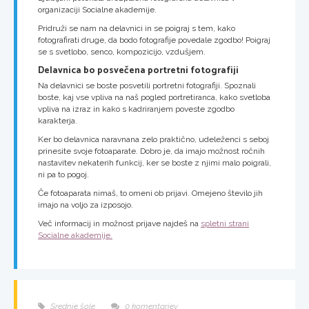
organizaciji Socialne akademije.
Pridruži se nam na delavnici in se poigraj s tem, kako
fotografirati druge, da bodo fotografije povedale zgodbo! Poigraj
se s svetlobo, senco, kompozicijo, vzdušjem.
Delavnica bo posvečena portretni fotografiji
Na delavnici se boste posvetili portretni fotografiji. Spoznali
boste, kaj vse vpliva na naš pogled portretiranca, kako svetloba
vpliva na izraz in kako s kadriranjem poveste zgodbo
karakterja.
Ker bo delavnica naravnana zelo praktično, udeleženci s seboj
prinesite svoje fotoaparate. Dobro je, da imajo možnost ročnih
nastavitev nekaterih funkcij, ker se boste z njimi malo poigrali,
ni pa to pogoj.
Če fotoaparata nimaš, to omeni ob prijavi. Omejeno število jih
imajo na voljo za izposojo.
Več informacij in možnost prijave najdeš na
spletni strani
Socialne akademije.
Srednje šole
0 komentarjev