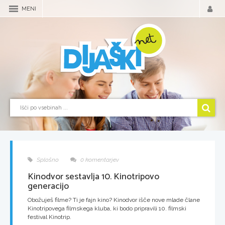
MENI
Splošno
0 komentarjev
Kinodvor sestavlja 10. Kinotripovo
generacijo
Obožuješ filme? Ti je fajn kino? Kinodvor išče nove mlade člane
Kinotripovega filmskega kluba, ki bodo pripravili 10. filmski
festival Kinotrip.