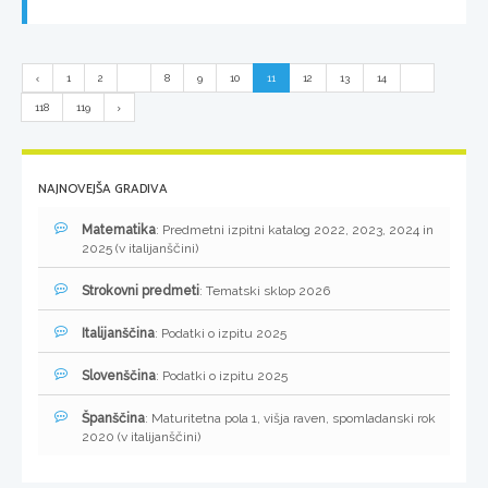
1
2
...
8
9
10
11
12
13
14
...
118
119
NAJNOVEJŠA GRADIVA
Matematika
: Predmetni izpitni katalog 2022, 2023, 2024 in
2025 (v italijanščini)
Strokovni predmeti
: Tematski sklop 2026
Italijanščina
: Podatki o izpitu 2025
Slovenščina
: Podatki o izpitu 2025
Španščina
: Maturitetna pola 1, višja raven, spomladanski rok
2020 (v italijanščini)