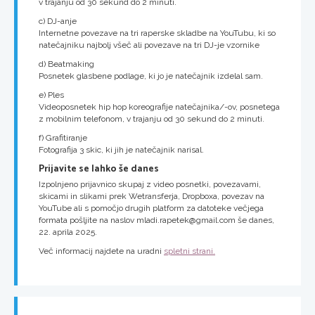
v trajanju od 30 sekund do 2 minuti.
c) DJ-anje
Internetne povezave na tri raperske skladbe na YouTubu, ki so
natečajniku najbolj všeč ali povezave na tri DJ-je vzornike
d) Beatmaking
Posnetek glasbene podlage, ki jo je natečajnik izdelal sam.
e) Ples
Videoposnetek hip hop koreografije natečajnika/-ov, posnetega
z mobilnim telefonom, v trajanju od 30 sekund do 2 minuti.
f) Grafitiranje
Fotografija 3 skic, ki jih je natečajnik narisal.
Prijavite se lahko še danes
Izpolnjeno prijavnico skupaj z video posnetki, povezavami,
skicami in slikami prek Wetransferja, Dropboxa, povezav na
YouTube ali s pomočjo drugih platform za datoteke večjega
formata pošljite na naslov mladi.rapetek@gmail.com še danes,
22. aprila 2025.
Več informacij najdete na uradni
spletni strani.