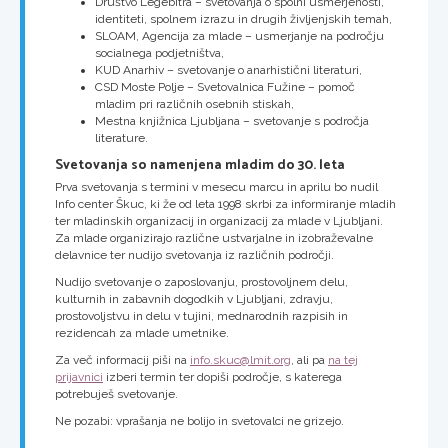
Društvo Legebitra – svetovanja o spolni usmerjenosti,
identiteti, spolnem izrazu in drugih življenjskih temah,
SLOAM, Agencija za mlade – usmerjanje na področju
socialnega podjetništva,
KUD Anarhiv – svetovanje o anarhistični literaturi,
CSD Moste Polje – Svetovalnica Fužine – pomoč
mladim pri različnih osebnih stiskah,
Mestna knjižnica Ljubljana – svetovanje s področja
literature.
Svetovanja so namenjena mladim do 30. leta
Prva svetovanja s termini v mesecu marcu in aprilu bo nudil
Info center Škuc, ki že od leta 1998 skrbi za informiranje mladih
ter mladinskih organizacij in organizacij za mlade v Ljubljani.
Za mlade organizirajo različne ustvarjalne in izobraževalne
delavnice ter nudijo svetovanja iz različnih področji.
Nudijo svetovanje o zaposlovanju, prostovoljnem delu,
kulturnih in zabavnih dogodkih v Ljubljani, zdravju,
prostovoljstvu in delu v tujini, mednarodnih razpisih in
rezidencah za mlade umetnike.
Za več informacij piši na
info.skuc@lmit.org
, ali pa
na tej
prijavnici
izberi termin ter dopiši področje, s katerega
potrebuješ svetovanje.
Ne pozabi: vprašanja ne bolijo in svetovalci ne grizejo.