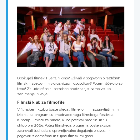
Obožuješ filme? Ti je fajn kino? Uživaš v pogovorih o različnih
filmskih svetovih in v organizaciji dogodkov? Potem iščejo prav
tebe! Za udeležbo ni potrebno predznanje, samo veliko
zanimanja in volje.
Filmski klub za filmofile
V filmskem klubu boste gledali filme, o njih razpravljali in jih
izbirali za program 10. mednarodnega filmskega festivala
Kinotrip – mladi za mlade, ki bo potekal med 16. in 18.
oktobrom 2025. Poleg filmskega programa boste skupaj
zasnovali tudi ostalo spremljevalno dogajanje z uvodi in
pogovori z domačimi in tujimi filmskimi gosti.