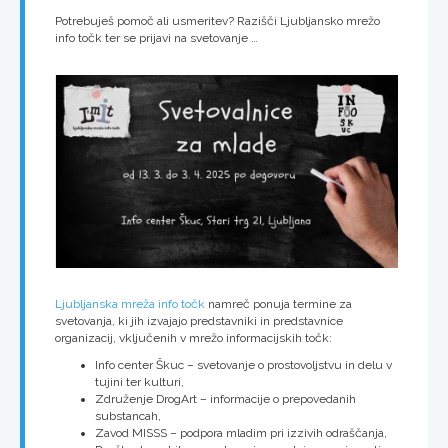
Potrebuješ pomoč ali usmeritev? Razišči Ljubljansko mrežo
info točk ter se prijavi na svetovanje …
Ljubljanska mreža info točk
namreč ponuja termine za
svetovanja, ki jih izvajajo predstavniki in predstavnice
organizacij, vključenih v mrežo informacijskih točk:
Info center Škuc – svetovanje o prostovoljstvu in delu v
tujini ter kulturi,
Združenje DrogArt – informacije o prepovedanih
substancah,
Zavod MISSS – podpora mladim pri izzivih odraščanja,