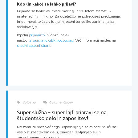
Kdo (in kako) se lahko prijavi?
Prijavite se lahko vsi mladi med 15. in 18. letom starosti, ki
imate radi film in kino. Za udeležbo ne potrebuješ predznanja,
imeti moraš le čas v juliju in jeseni ter veliko zanimanja za
sodelovanje.
Izpolni
prijavnico
in jo vrni na e-
naslov:
ziva.jurancic@kinodvor.org
. Več informacij najdeš na
uradni spletni strani
.
Splošno
0 komentarjev
Super služba – super lajf: pripravi se na
študentsko delo in zaposlitev!
Ne zamudi brezplačnega usposabljanja za mlade: nauči se
vse o študentskem delu, pravicah, življenjepisu in
zaposlitvenem razgovoru.