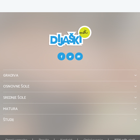
GRADIVA
OSNOVNE ŠOLE
SREDNJE ŠOLE
MATURA
ŠTUDIJ
Pogoji uporabe
Pravila
Kontakt
Oglaševanje
ISSN 1581-923X