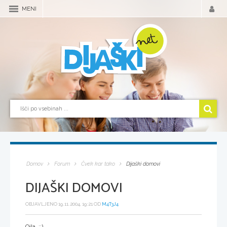
MENI
Domov
Forum
Čvek kar tako
Dijaški domovi
DIJAŠKI DOMOVI
OBJAVLJENO 19.11.2004, 19:21 OD
M4T3J4
Oila ::)