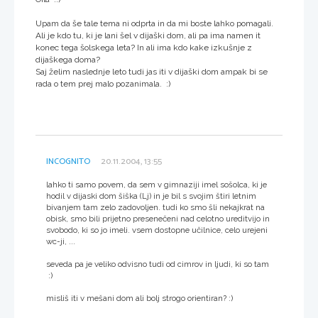
Upam da še tale tema ni odprta in da mi boste lahko pomagali.
Ali je kdo tu, ki je lani šel v dijaški dom, ali pa ima namen it
konec tega šolskega leta? In ali ima kdo kake izkušnje z
dijaškega doma?
Saj želim naslednje leto tudi jas iti v dijaški dom ampak bi se
rada o tem prej malo pozanimala. :)
INCOGNITO
20.11.2004, 13:55
lahko ti samo povem, da sem v gimnaziji imel sošolca, ki je
hodil v dijaski dom šiška (Lj) in je bil s svojim štiri letnim
bivanjem tam zelo zadovoljen. tudi ko smo šli nekajkrat na
obisk, smo bili prijetno presenečeni nad celotno ureditvijo in
svobodo, ki so jo imeli. vsem dostopne učilnice, celo urejeni
wc-ji, ...
seveda pa je veliko odvisno tudi od cimrov in ljudi, ki so tam
:)
misliš iti v mešani dom ali bolj strogo orientiran? :)