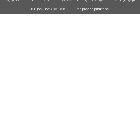
© Dijaški.net 2000-2026
Vse pravice pridržane