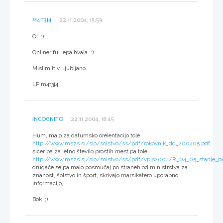
M4T3J4
22.11.2004, 15:59
OI :)
Onliner ful lepa hvala :)
Mislim it v Ljubljano.
LP m4t3j4
INCOGNITO
22.11.2004, 18:45
Hum, malo za datumsko oreientacijo tole
http://www.mszs.si/slo/solstvo/ss/pdf/rokovnik_dd_200405.pdf
,
sicer pa za letno število prostih mest pa tole
http://www.mszs.si/slo/solstvo/ss/pdf/vpis2004/R_04_05_stanje_prij
drugače se pa malo posmučaj po straneh od ministrstva za
znanost, šolstvo in šport, skrivajo marsikatero uporabno
informacijo,
Bok ;)