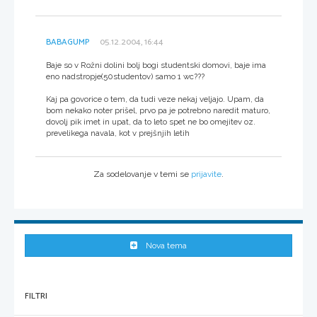
BABAGUMP
05.12.2004, 16:44
Baje so v Rožni dolini bolj bogi studentski domovi, baje ima
eno nadstropje(50studentov) samo 1 wc???
Kaj pa govorice o tem, da tudi veze nekaj veljajo. Upam, da
bom nekako noter prišel, prvo pa je potrebno naredit maturo,
dovolj pik imet in upat, da to leto spet ne bo omejitev oz.
prevelikega navala, kot v prejšnjih letih
Za sodelovanje v temi se
prijavite
.
Nova tema
FILTRI