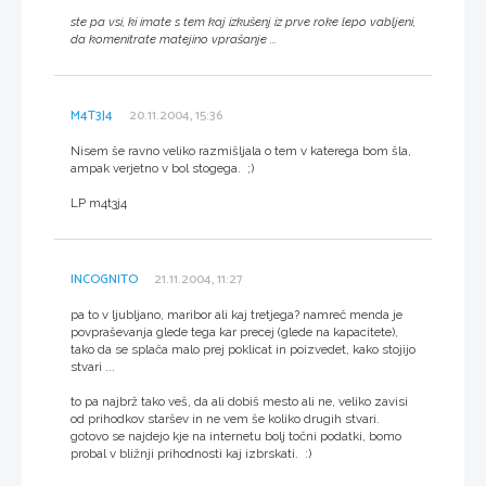
ste pa vsi, ki imate s tem kaj izkušenj iz prve roke lepo vabljeni,
da komenitrate matejino vprašanje ...
M4T3J4
20.11.2004, 15:36
Nisem še ravno veliko razmišljala o tem v katerega bom šla,
ampak verjetno v bol stogega. ;)
LP m4t3j4
INCOGNITO
21.11.2004, 11:27
pa to v ljubljano, maribor ali kaj tretjega? namreč menda je
povpraševanja glede tega kar precej (glede na kapacitete),
tako da se splača malo prej poklicat in poizvedet, kako stojijo
stvari ...
to pa najbrž tako veš, da ali dobiš mesto ali ne, veliko zavisi
od prihodkov staršev in ne vem še koliko drugih stvari.
gotovo se najdejo kje na internetu bolj točni podatki, bomo
probal v bližnji prihodnosti kaj izbrskati. :)