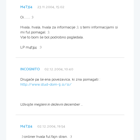
M4T3J4
23.11.2004, 15:02
Oi....... :)
Hvala, hvala, hvala za informacije ;), s temi informacijami si
mi ful pomagal :).
Vse to bom še bol podrobno pogledala.
LP m4t3j4 :)
INCOGNITO
02.12.2004, 10:40
Drugače pa še ena povezavica, ki zna pomagati :
http://www.stud-dom-lj.si/si/
Uživajte megleni in deževni december ...
M4T3J4
02.12.2004, 19:54
:) onliner hvala ful fajn stran. :)