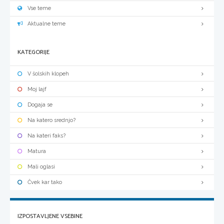
Vse teme
Aktualne teme
KATEGORIJE
V šolskih klopeh
Moj lajf
Dogaja se
Na katero srednjo?
Na kateri faks?
Matura
Mali oglasi
Čvek kar tako
IZPOSTAVLJENE VSEBINE