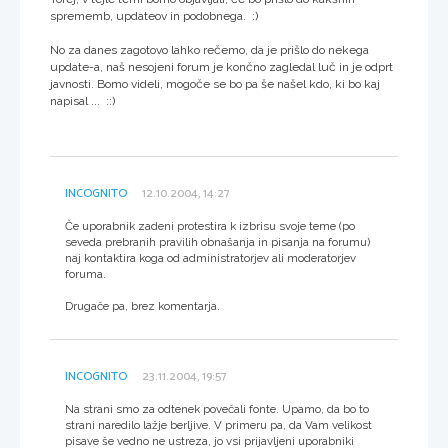
sprememb, updateov in podobnega. :)
No za danes zagotovo lahko rečemo, da je prišlo do nekega
update-a, naš nesojeni forum je končno zagledal luč in je odprt
javnosti. Bomo videli, mogoče se bo pa še našel kdo, ki bo kaj
napisal ... ::)
INCOGNITO
12.10.2004, 14:27
Če uporabnik zadeni protestira k izbrisu svoje teme (po
seveda prebranih pravilih obnašanja in pisanja na forumu)
naj kontaktira koga od administratorjev ali moderatorjev
foruma.
Drugače pa, brez komentarja.
INCOGNITO
23.11.2004, 19:57
Na strani smo za odtenek povečali fonte. Upamo, da bo to
strani naredilo lažje berljive. V primeru pa, da Vam velikost
pisave še vedno ne ustreza, jo vsi prijavljeni uporabniki