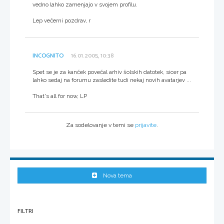
vedno lahko zamenjajo v svojem profilu.
Lep večerni pozdrav, r
INCOGNITO
16.01.2005, 10:38
Spet se je za kanček povečal arhiv šolskih datotek, sicer pa
lahko sedaj na forumu zasledite tudi nekaj novih avatarjev ...
That's all for now, LP
Za sodelovanje v temi se
prijavite
.
Nova tema
FILTRI