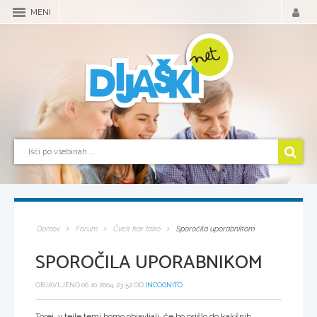
MENI
Domov
Forum
Čvek kar tako
Sporočila uporabnikom
SPOROČILA UPORABNIKOM
OBJAVLJENO 06.10.2004, 23:52 OD
INCOGNITO
Torej, v tejle temi bomo objavljali, če bo prišlo do kakšnih