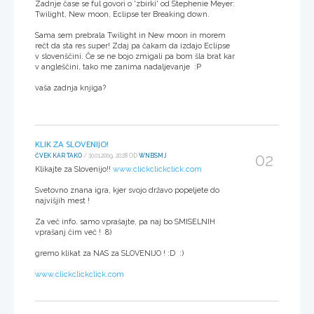
Zadnje čase se ful govori o 'zbirki' od Stephenie Meyer:
Twilight, New moon, Eclipse ter Breaking down.
Sama sem prebrala Twilight in New moon in morem
rečt da sta res super! Zdaj pa čakam da izdajo Eclipse
v slovenščini. Če se ne bojo zmigali pa bom šla brat kar
v angleščini, tako me zanima nadaljevanje :P
vaša zadnja knjiga?
KLIK ZA SLOVENIJO!
02
ČVEK KAR TAKO
/ 30.01.2009, 20:28 OD
WNBSMJ
Klikajte za Slovenijo!!
www.clickclickclick.com
Svetovno znana igra, kjer svojo državo popeljete do
najvišjih mest !
Za več info. samo vprašajte, pa naj bo SMISELNIH
vprašanj čim več ! 8)
gremo klikat za NAS za SLOVENIJO ! :D :)
www.clickclickclick.com