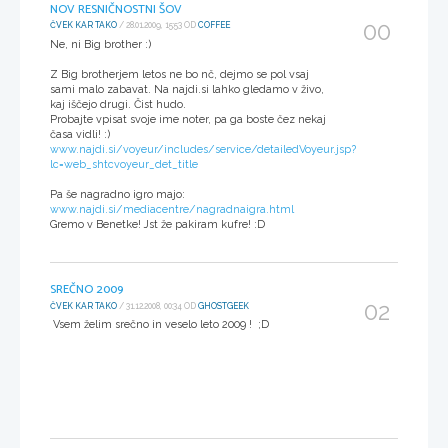
NOV RESNIČNOSTNI ŠOV
00
ČVEK KAR TAKO
/ 28.01.2009, 15:53 OD
COFFEE
Ne, ni Big brother :)
Z Big brotherjem letos ne bo nč, dejmo se pol vsaj
sami malo zabavat. Na najdi.si lahko gledamo v živo,
kaj iščejo drugi. Čist hudo.
Probajte vpisat svoje ime noter, pa ga boste čez nekaj
časa vidli! :)
www.najdi.si/voyeur/includes/service/detailedVoyeur.jsp?
lc=web_shtcvoyeur_det_title
Pa še nagradno igro majo:
www.najdi.si/mediacentre/nagradnaigra.html
Gremo v Benetke! Jst že pakiram kufre! :D
SREČNO 2009
02
ČVEK KAR TAKO
/ 31.12.2008, 00:34 OD
GHOSTGEEK
Vsem želim srečno in veselo leto 2009 ! ;D