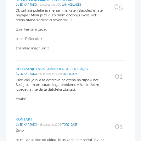
05
ČVEK KAR TAKO
/ 27.05.2011, 10:01 OD
JANKOSLADKI
Ok prihaja poletje in me zanima kateri sladoled imate
najrajše? Meni je to v izpitnem obdobju skoraj kot
edina hrana sladkor in osvežitev ; )
Bom kar sam začel
okus: Piškotek ;)
znamka: magnum :)
DELOVANJE ENOSTAVNIH KATALIZATORJEV
01
ČVEK KAR TAKO
/ 14.11.2010, 11:32 OD
MEDVEDEV
Pred časi je bila ta datoteka naložena na dijaski.net.
Sedaj pa imam zaradi tega probleme v šoli in želim
izvedeti ali se da ta datoteka zbrisati.
Hvala!
KONTAKT
01
ČVEK KAR TAKO
/ 18.10.2010, 17:26 OD
TORCIDAST
Živjo,
se mi lahko kdo od ekipe, ki ustvarja tale portal, javi na