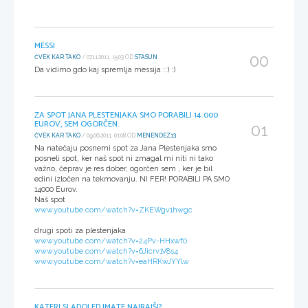
MESSI
00
ČVEK KAR TAKO
/ 07.11.2011, 15:03 OD
STASUN
Da vidimo gdo kaj spremlja messija ::) :)
ZA SPOT JANA PLESTENJAKA SMO PORABILI 14.000
EUROV, SEM OGORČEN.
01
ČVEK KAR TAKO
/ 09.06.2011, 01:08 OD
MENENDEZ13
Na natečaju posnemi spot za Jana Plestenjaka smo
posneli spot, ker naš spot ni zmagal mi niti ni tako
važno, čeprav je res dober, ogorčen sem , ker je bil
edini izločen na tekmovanju. NI FER! PORABILI PA SMO
14000 Eurov.
Naš spot
www.youtube.com/watch?v=ZKEWgv1hwgc
drugi spoti za plestenjaka
www.youtube.com/watch?v=24Pv-HHxwf0
www.youtube.com/watch?v=6Jicrv1V8s4
www.youtube.com/watch?v=eaHRKwJYYlw
KATERI SLADOLED IMATE NAJRAJŠI?