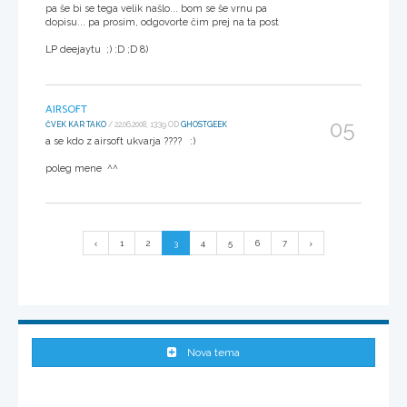
pa še bi se tega velik našlo... bom se še vrnu pa
dopisu... pa prosim, odgovorte čim prej na ta post
LP deejaytu ;) :D ;D 8)
AIRSOFT
05
ČVEK KAR TAKO
/ 22.06.2008, 13:39 OD
GHOSTGEEK
a se kdo z airsoft ukvarja ???? :)
poleg mene ^^
1
2
3
4
5
6
7
Nova tema