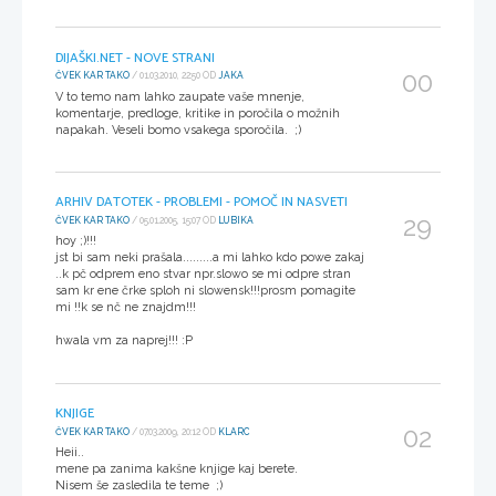
DIJAŠKI.NET - NOVE STRANI
00
ČVEK KAR TAKO
/ 01.03.2010, 22:50 OD
JAKA
V to temo nam lahko zaupate vaše mnenje,
komentarje, predloge, kritike in poročila o možnih
napakah. Veseli bomo vsakega sporočila. ;)
ARHIV DATOTEK - PROBLEMI - POMOČ IN NASVETI
29
ČVEK KAR TAKO
/ 05.01.2005, 15:07 OD
LUBIKA
hoy ;)!!!
jst bi sam neki prašala.........a mi lahko kdo powe zakaj
..k pč odprem eno stvar npr.slowo se mi odpre stran
sam kr ene črke sploh ni slowensk!!!prosm pomagite
mi !!k se nč ne znajdm!!!
hwala vm za naprej!!! :P
KNJIGE
02
ČVEK KAR TAKO
/ 07.03.2009, 20:12 OD
KLARC
Heii..
mene pa zanima kakšne knjige kaj berete.
Nisem še zasledila te teme ;)