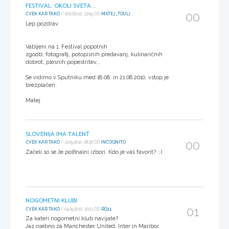
FESTIVAL: OKOLI SVETA...
00
ČVEK KAR TAKO
/ 16.07.2010, 13:09 OD
MATEJ_TOULI
Lep pozdrav.
Vabljeni na 1. Festival popotnih
zgodb, fotografij, potopisnih predavanj, kulinaričnih
dobrot, plesnih popestritev,..
Se vidimo v Sputniku med 18.08. in 21.08.2010, vstop je
brezplačen.
Matej
SLOVENIJA IMA TALENT
00
ČVEK KAR TAKO
/ 12.05.2010, 08:18 OD
INCOGNITO
Začeli so se že polfinalni izbori. Kdo je vaš favorit? ;)
NOGOMETNI KLUBI
01
ČVEK KAR TAKO
/ 04.05.2010, 20:21 OD
RG11
Za kateri nogometni klub navijate?
Jaz osebno za Manchester United, Inter in Maribor.