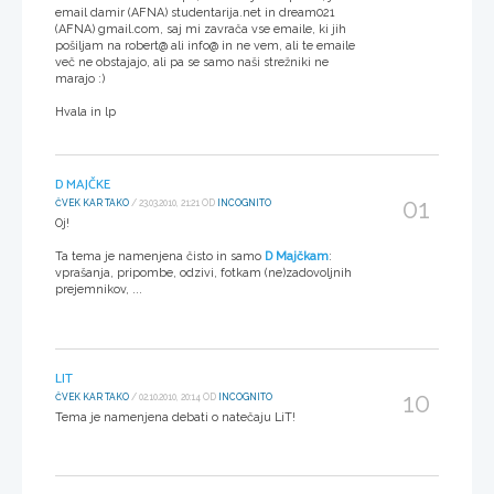
email damir (AFNA) studentarija.net in dream021
(AFNA) gmail.com, saj mi zavrača vse emaile, ki jih
pošiljam na robert@ ali info@ in ne vem, ali te emaile
več ne obstajajo, ali pa se samo naši strežniki ne
marajo :)
Hvala in lp
D MAJČKE
01
ČVEK KAR TAKO
/ 23.03.2010, 21:21 OD
INCOGNITO
Oj!
Ta tema je namenjena čisto in samo
D Majčkam
:
vprašanja, pripombe, odzivi, fotkam (ne)zadovoljnih
prejemnikov, ...
LIT
10
ČVEK KAR TAKO
/ 02.10.2010, 20:14 OD
INCOGNITO
Tema je namenjena debati o natečaju LiT!