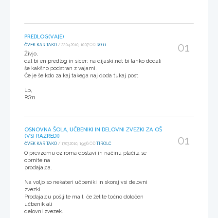
PREDLOG(VAJE)
01
ČVEK KAR TAKO
/ 22.04.2010, 10:07 OD
RG11
Živjo,
dal bi en predlog in sicer: na dijaski.net bi lahko dodali
še kakšno podstran z vajami.
Če je še kdo za kaj takega naj doda tukaj post.
Lp,
RG11
OSNOVNA ŠOLA, UČBENIKI IN DELOVNI ZVEZKI ZA OŠ
(VSI RAZREDI)
01
ČVEK KAR TAKO
/ 17.03.2010, 19:56 OD
TIROLC
O prevzemu oziroma dostavi in načinu plačila se
obrnite na
prodajalca.
Na voljo so nekateri učbeniki in skoraj vsi delovni
zvezki.
Prodajalcu pošljite mail, če želite točno določen
učbenik ali
delovni zvezek.