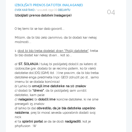
IZBOLJŠATI PRENOS DATOTEK (NALAGANJE)
04
ČVEK KAR TAKO
/ 12.11.2008, 03:50 OD
DEEJAYTU
Izboljšati prenos datotek (nalaganje)
O tej temi bi se kar dalo govorit...
Milsim, da bi blo zelo zanimivo, da bi dodali kar nekaj
možnosti...
1.
dost bi blo treba dodelat stran "Pošlji datoteke"
, treba
bi blo dodat kar nekaj stvari... kot so...
a)
ST. ŠOLANJA
( tukaj bi pošiljatelj določil za katero st.
izobrazbe gre, dodalo bi se recimo potem, ko bi vlekli
datoteke dol [OŠ] [GIM] itd. :) (ne pravim, da bi blo treba
datoteke enga predmeta (npr. GEO) združit po st., samo
imenu bi se dodala končnica)
b)
Lahko bi
omejil ime datoteke na 10 znakov
c)
dodali bi
"drevo"
, da bi pošiljatelj sam uvrstil
datoteko, kam paše
č)
nalagalec
bi
določil ime
končne datoteke, ki ne sme
presegati 15 znakov
d)
lahko bi dal
obvestilo, da je bla datoteka uspešno
naložena
, prej bi moral seveda uporabnik dodati svoj
nick
e)
ta
spletni portal
se da še dosti
nadgraditi
, kot je
phpfusion :W