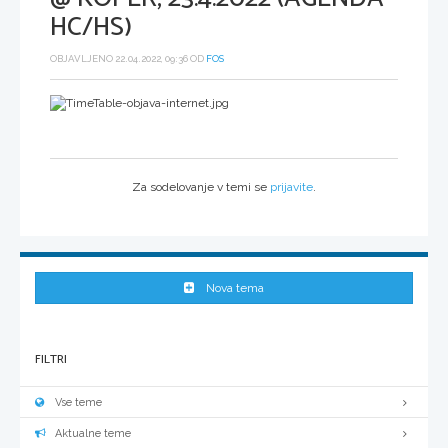
HC/HS)
OBJAVLJENO 22.04.2022, 09:36 OD
FOS
Za sodelovanje v temi se
prijavite
.
Nova tema
FILTRI
Vse teme
Aktualne teme