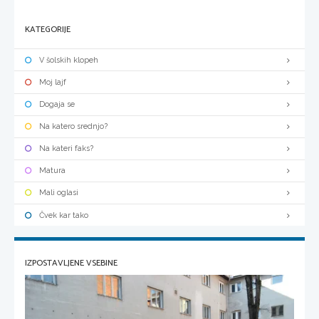
KATEGORIJE
V šolskih klopeh
Moj lajf
Dogaja se
Na katero srednjo?
Na kateri faks?
Matura
Mali oglasi
Čvek kar tako
IZPOSTAVLJENE VSEBINE