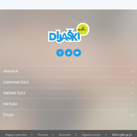
GRADIVA
OSNOVNE ŠOLE
SREDNJE ŠOLE
MATURA
ŠTUDIJ
Pogoji uporabe
Pravila
Kontakt
Oglaševanje
ISSN 1581-923X