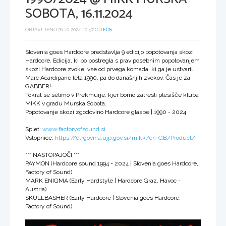
SOBOTA, 16.11.2024
OBJAVLJENO 26.10.2024, 10:57 OD
FOS
Slovenia goes Hardcore predstavlja 9 edicijo popotovanja skozi
Hardcore. Edicija, ki bo postregla s prav posebnim popotovanjem
skozi Hardcore zvoke, vse od prvega komada, ki ga je ustvaril
Marc Acardipane leta 1990, pa do današnjih zvokov. Čas je za
GABBER!
Tokrat se selimo v Prekmurje, kjer bomo zatresli plesišče kluba
MIKK v gradu Murska Sobota.
Popotovanje skozi zgodovino Hardcore glasbe | 1990 - 2024
Splet:
www.factoryofsound.si
Vstopnice:
https://etrgovina.ujp.gov.si/mikk/en-GB/Product/
*** NASTOPAJOČI ***
PAYMON (Hardcore sound 1994 - 2024 | Slovenia goes Hardcore,
Factory of Sound)
MARK ENIGMA (Early Hardstyle | Hardcore Graz, Havoc -
Austria)
SKULLBASHER (Early Hardcore | Slovenia goes Hardcore,
Factory of Sound)