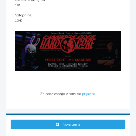
16+
Vstopnina:
10€
Za sodelovanje v temi se
prijavite
.
Nova tema