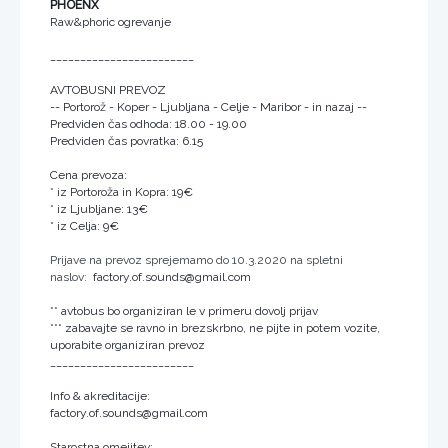
PHOENX
Raw&phoric ogrevanje
________________________
AVTOBUSNI PREVOZ
-- Portorož - Koper - Ljubljana - Celje - Maribor - in nazaj --
Predviden čas odhoda: 18.00 - 19.00
Predviden čas povratka: 6.15
Cena prevoza:
* iz Portoroža in Kopra: 19€
* iz Ljubljane: 13€
* iz Celja: 9€
Prijave na prevoz sprejemamo do 10.3.2020 na spletni
naslov:
factory.of.sounds@gmail.com
** avtobus bo organiziran le v primeru dovolj prijav
*** zabavajte se ravno in brezskrbno, ne pijte in potem vozite,
uporabite organiziran prevoz
________________________
Info & akreditacije:
factory.of.sounds@gmail.com
Starostna omejitev: