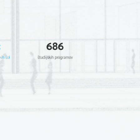
3
686
kih šol
študijskih programov