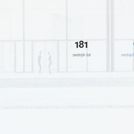
181
srednjih šol
srednje