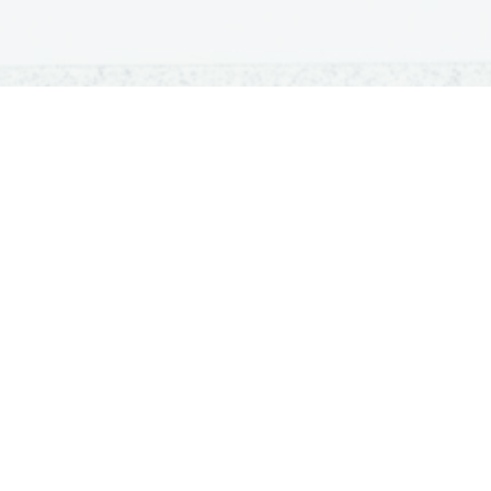
OSNOVNE ŠOLE
SREDNJE ŠOLE
M
Seznam osnovnih šol
Iskalnik SŠ programov
Sp
Osnovnošolski koledar
Srednje šole po regijah
Ma
Nacionalno preverjanje znanja
Vpis v srednje šole
Po
Tretji predmet NPZ
Srednješolski koledar
Vp
Dijaški domovi