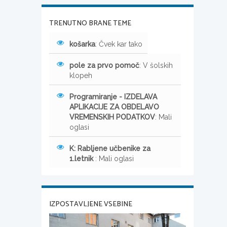
TRENUTNO BRANE TEME
košarka
: Čvek kar tako
pole za prvo pomoč
: V šolskih
klopeh
Programiranje - IZDELAVA
APLIKACIJE ZA OBDELAVO
VREMENSKIH PODATKOV
: Mali
oglasi
K: Rabljene učbenike za
1.letnik
: Mali oglasi
IZPOSTAVLJENE VSEBINE