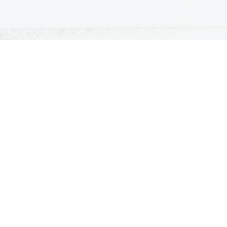
ATURA
ŠTUDIJ
lošna matura
Iskalnik študijskih programov
turitetni tečaj
Univerze
klicna matura
Fakultete in visoke šole
ogled v pole in ugovor
Višje šole
Razpisi za vpis