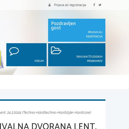
Prijava ali registracija
Pozdravljen
gost
PRIJAVA ALI
REGISTRACIJA
ISKALNIK ŠTUDIJSKIH
FORUM
PROGRAMOV
Lent, 24.2.2024 (Techno-Hardtechno-Hardstyle-Hardcore)
TIVALNA DVORANA LENT,