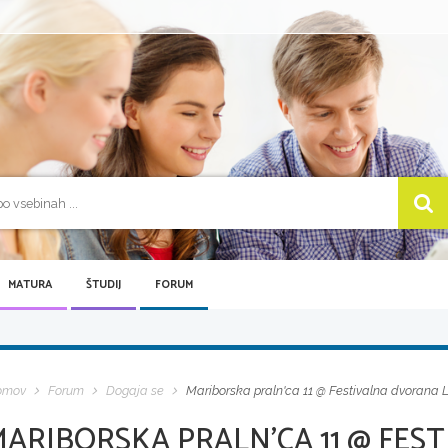
MATURA
ŠTUDIJ
FORUM
omov
Forum
Dogaja se
Mariborska praln'ca 11 @ Festivalna dvorana 
MARIBORSKA PRALN'CA 11 @ FES