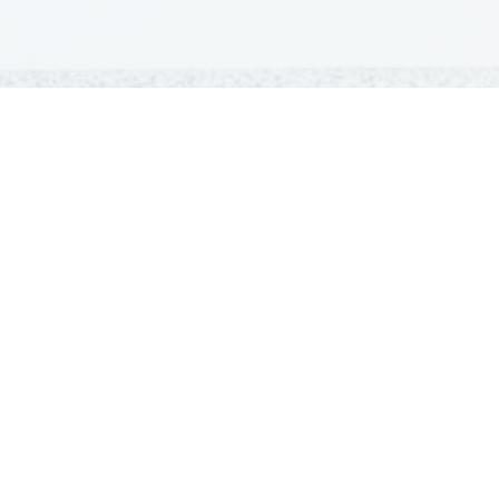
GRADIVA
Šolska gradiva
Pošlji datoteke
Seznam donatorjev
Najbolje ocenjena
Največkrat prenešena