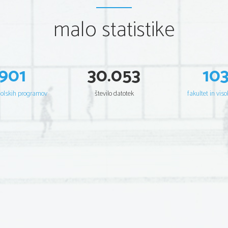
malo statistike
901
30.053
10
šolskih programov
število datotek
fakultet in viso