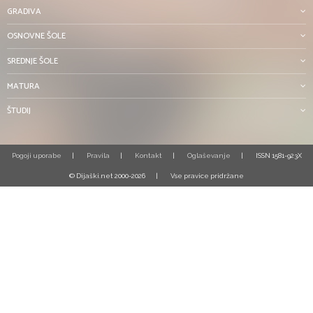
GRADIVA
OSNOVNE ŠOLE
SREDNJE ŠOLE
MATURA
ŠTUDIJ
Pogoji uporabe
Pravila
Kontakt
Oglaševanje
ISSN 1581-923X
© Dijaški.net 2000-2026
Vse pravice pridržane