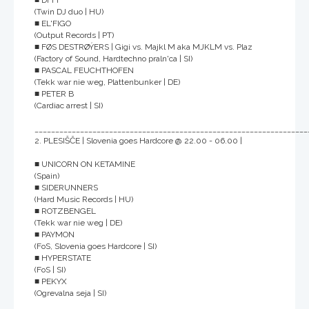
(Twin DJ duo | HU)
■ EL'FIGO
(Output Records | PT)
■ FØS DESTRØÝERS | Gigi vs. Majkl M aka MJKLM vs. Plaz
(Factory of Sound, Hardtechno praln'ca | SI)
■ PASCAL FEUCHTHOFEN
(Tekk war nie weg, Plattenbunker | DE)
■ PETER B
(Cardiac arrest | SI)
__________________________________________________________________
2. PLESIŠČE | Slovenia goes Hardcore @ 22.00 - 06.00 |
■ UNICORN ON KETAMINE
(Spain)
■ SIDERUNNERS
(Hard Music Records | HU)
■ ROTZBENGEL
(Tekk war nie weg | DE)
■ PAYMON
(FoS, Slovenia goes Hardcore | SI)
■ HYPERSTATE
(FoS | SI)
■ PEKYX
(Ogrevalna seja | SI)