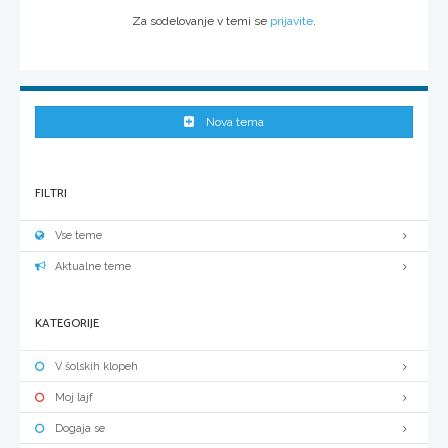
Za sodelovanje v temi se
prijavite
.
Nova tema
FILTRI
Vse teme
Aktualne teme
KATEGORIJE
V šolskih klopeh
Moj lajf
Dogaja se