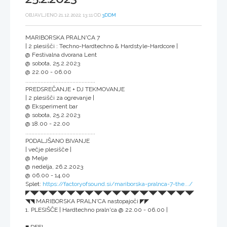
OBJAVLJENO 21.12.2022, 13:11 OD
3DDM
MARIBORSKA PRALN'CA 7
| 2 plesišči : Techno-Hardtechno & Hardstyle-Hardcore |
@ Festivalna dvorana Lent
@ sobota, 25.2.2023
@ 22.00 - 06.00
..............................................
PREDSREČANJE + DJ TEKMOVANJE
| 2 plesišči za ogrevanje |
@ Eksperiment bar
@ sobota, 25.2.2023
@ 18.00 - 22.00
..............................................
PODALJŠANO BIVANJE
| večje plesišče |
@ Melje
@ nedelja, 26.2.2023
@ 06.00 - 14.00
Splet:
https://factoryofsound.si/mariborska-pralnca-7-the.../
◤◥◤◥◤◥◤◥◤◥◤◥◤◥◤◥◤◥◤◥◤◥◤◥◤◥◤◥◤◥◤◥◤◥◤◥◤
◥◥ MARIBORSKA PRALN'CA nastopajoči ◤◤
1. PLESIŠČE | Hardtechno praln'ca @ 22.00 - 06.00 |
■ DFFI