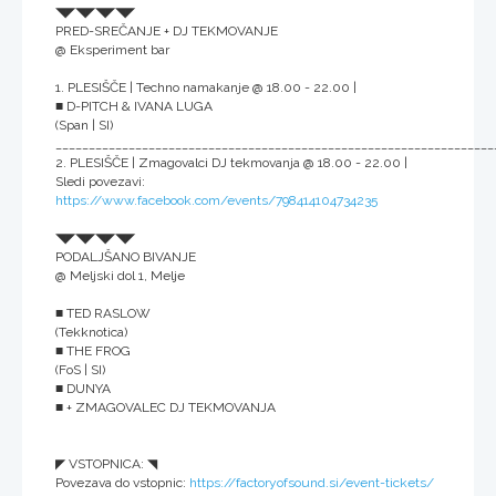
◥◤◥◤◥◤◥◤
PRED-SREČANJE + DJ TEKMOVANJE
@ Eksperiment bar
1. PLESIŠČE | Techno namakanje @ 18.00 - 22.00 |
■ D-PITCH & IVANA LUGA
(Span | SI)
__________________________________________________________________
2. PLESIŠČE | Zmagovalci DJ tekmovanja @ 18.00 - 22.00 |
Sledi povezavi:
https://www.facebook.com/events/798414104734235
◥◤◥◤◥◤◥◤
PODALJŠANO BIVANJE
@ Meljski dol 1, Melje
■ TED RASLOW
(Tekknotica)
■ THE FROG
(FoS | SI)
■ DUNYA
■ + ZMAGOVALEC DJ TEKMOVANJA
◤ VSTOPNICA: ◥
Povezava do vstopnic:
https://factoryofsound.si/event-tickets/