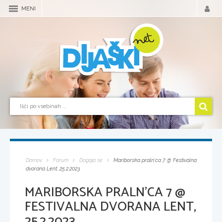
MENI
Domov
Forum
Dogaja se
Mariborska praln'ca 7 @ Festivalna
dvorana Lent, 25.2.2023
MARIBORSKA PRALN'CA 7 @
FESTIVALNA DVORANA LENT,
25.2.2023