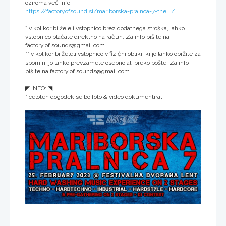
oziroma več info:
https://factoryofsound.si/mariborska-pralnca-7-the.../
-----
* v kolikor bi želeli vstopnico brez dodatnega stroška, lahko
vstopnico plačate direktno na račun. Za info pišite na
factory.of.sounds@gmail.com
** v kolikor bi želeli vstopnico v fizični obliki, ki jo lahko obržite za
spomin, jo lahko prevzamete osebno ali preko pošte. Za info
pišite na factory.of.sounds@gmail.com
◤ INFO: ◥
* celoten dogodek se bo foto & video dokumentiral