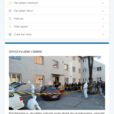
Na katero srednjo?
Na kateri faks?
Matura
Mali oglasi
Čvek kar tako
IZPOSTAVLJENE VSEBINE
Predstavljaj si, da lahko združiš svojo strast do raziskovanja, varnosti