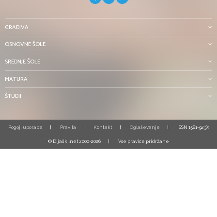
GRADIVA
OSNOVNE ŠOLE
SREDNJE ŠOLE
MATURA
ŠTUDIJ
Pogoji uporabe
Pravila
Kontakt
Oglaševanje
ISSN 1581-923X
© Dijaški.net 2000-2026
Vse pravice pridržane