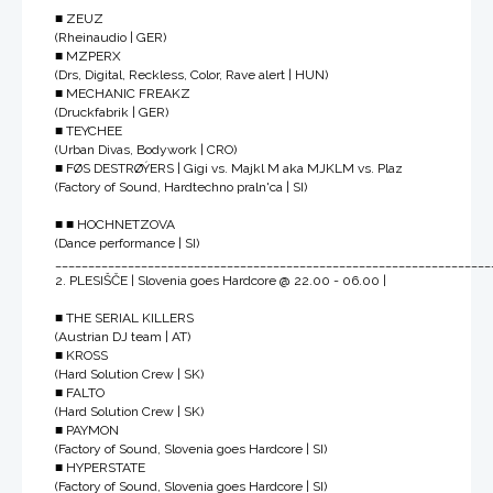
■ ZEUZ
(Rheinaudio | GER)
■ MZPERX
(Drs, Digital, Reckless, Color, Rave alert | HUN)
■ MECHANIC FREAKZ
(Druckfabrik | GER)
■ TEYCHEE
(Urban Divas, Bodywork | CRO)
■ FØS DESTRØÝERS | Gigi vs. Majkl M aka MJKLM vs. Plaz
(Factory of Sound, Hardtechno praln'ca | SI)
■ ■ HOCHNETZOVA
(Dance performance | SI)
__________________________________________________________________
2. PLESIŠČE | Slovenia goes Hardcore @ 22.00 - 06.00 |
■ THE SERIAL KILLERS
(Austrian DJ team | AT)
■ KROSS
(Hard Solution Crew | SK)
■ FALTO
(Hard Solution Crew | SK)
■ PAYMON
(Factory of Sound, Slovenia goes Hardcore | SI)
■ HYPERSTATE
(Factory of Sound, Slovenia goes Hardcore | SI)