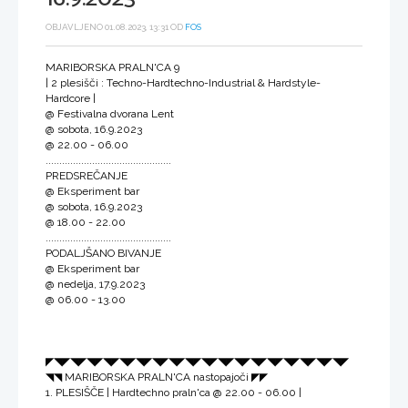
OBJAVLJENO 01.08.2023, 13:31 OD
FOS
MARIBORSKA PRALN'CA 9
| 2 plesišči : Techno-Hardtechno-Industrial & Hardstyle-
Hardcore |
@ Festivalna dvorana Lent
@ sobota, 16.9.2023
@ 22.00 - 06.00
..............................................
PREDSREČANJE
@ Eksperiment bar
@ sobota, 16.9.2023
@ 18.00 - 22.00
..............................................
PODALJŠANO BIVANJE
@ Eksperiment bar
@ nedelja, 17.9.2023
@ 06.00 - 13.00
◤◥◤◥◤◥◤◥◤◥◤◥◤◥◤◥◤◥◤◥◤◥◤◥◤◥◤◥◤◥◤◥◤◥◤◥◤
◥◥ MARIBORSKA PRALN'CA nastopajoči ◤◤
1. PLESIŠČE | Hardtechno praln'ca @ 22.00 - 06.00 |